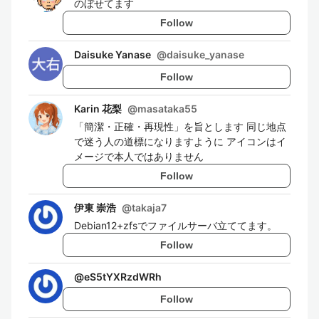
のぼせてます
Follow
Daisuke Yanase
@
daisuke_yanase
Follow
Karin 花梨
@
masataka55
「簡潔・正確・再現性」を旨とします 同じ地点
で迷う人の道標になりますように アイコンはイ
メージで本人ではありません
Follow
伊東 崇浩
@
takaja7
Debian12+zfsでファイルサーバ立ててます。
Follow
@
eS5tYXRzdWRh
Follow