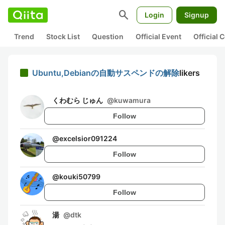
search
Login
Signup
Trend
Stock List
Question
Official Event
Official
Ubuntu,Debianの自動サスペンドの解除
likers
くわむら じゅん
@
kuwamura
Follow
@
excelsior091224
Follow
@
kouki50799
Follow
湯
@
dtk