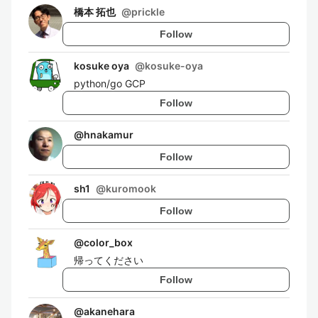
橋本 拓也
@
prickle
Follow
kosuke oya
@
kosuke-oya
python/go GCP
Follow
@
hnakamur
Follow
sh1
@
kuromook
Follow
@
color_box
帰ってください
Follow
@
akanehara