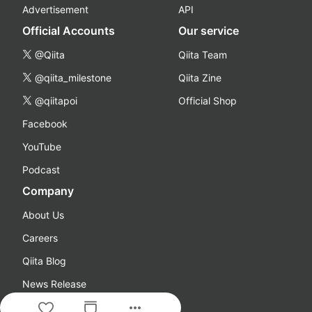
Advertisement
API
Official Accounts
Our service
@Qiita
Qiita Team
@qiita_milestone
Qiita Zine
@qiitapoi
Official Shop
Facebook
YouTube
Podcast
Company
About Us
Careers
Qiita Blog
News Release
more_horiz