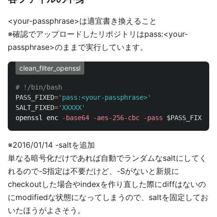
<your-passphrase>は適宜書き換えること
※確認でアップロードしたリポジトリはpass:<your-
passphrase>のままで実行しています。
clean_filter_openssl
# !/bin/bash
PASS_FIXED
=
'pass:<your-passphrase>'
SALT_FIXED
=
'XXXXX'
openssl enc 
-base64
-aes-256-cbc
-pass
$PASS_FIXED
-
※2016/01/14 -saltを追加
単なる暗号化だけであれば自動でランダムなsaltにしてく
れるので-S指定は不要だけど、-Sがないと新規に
checkoutした場合やindexを作り直した際にdiffはないの
にmodifiedな状態になってしまうので、saltを固定してお
いたほうがよさそう。