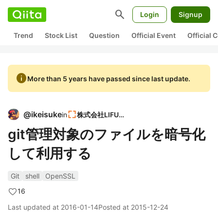
search
Login
Signup
Trend
Stock List
Question
Official Event
Official
info
More than 5 years have passed since last update.
@
ikeisuke
in
株式会社LIFULL
git管理対象のファイルを暗号化
して利用する
Git
shell
OpenSSL
16
Last updated at
2016-01-14
Posted at
2015-12-24