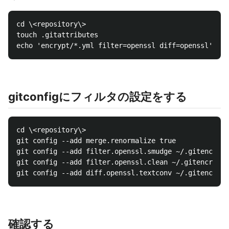
cd \<repository\>  

touch .gitattributes  

gitconfigにフィルタの設定をする
cd \<repository\>  

git config --add merge.renormalize true

git config --add filter.openssl.smudge ~/.gitencrypt
git config --add filter.openssl.clean ~/.gitencrypt/
確認する