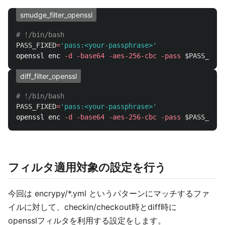
smudge_filter_openssl
# !/bin/bash
PASS_FIXED
=
'pass:<your-passphrase>'
openssl enc 
-d
-base64
-aes-256-cbc
-pass
$PASS_FIXE
diff_filter_openssl
# !/bin/bash
PASS_FIXED
=
'pass:<your-passphrase>'
openssl enc 
-d
-base64
-aes-256-cbc
-pass
$PASS_FIXE
フィルタ適用対象の設定を行う
今回は encrypy/*.yml というパターンにマッチするファ
イルに対して、checkin/checkout時とdiff時に
opensslフィルタを利用する設定をします。