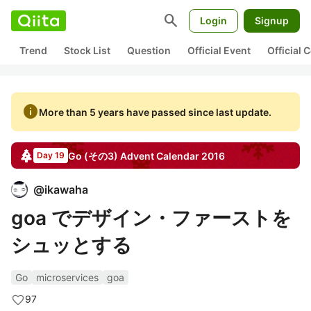
search
Login
Signup
Trend
Stock List
Question
Official Event
Official
info
More than 5 years have passed since last update.
Go (その3)
Advent Calendar
2016
Day 19
@
ikawaha
goa でデザイン・ファーストを
シュッとする
Go
microservices
goa
97