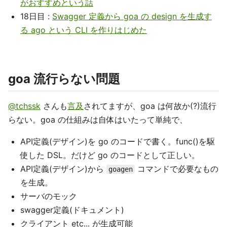
がおすすめという話
18日目 :
Swagger 定義から goa の design を生成す
る ago という CLI を作りはじめた
goa 流行らない問題
@tchssk
さんも
言及
されてますが、goa は何故か(?)流行
らない。goa の仕組みは自体はいたって単純で、
API定義(デザイン)を go のコードで書く。func()を駆
使した DSL。だけど go のコードとして正しい。
API定義(デザイン)から
コマンドで必要なもの
goagen
を生成。
サーバのモック
swagger定義(ドキュメント)
クライアント etc... が生成可能