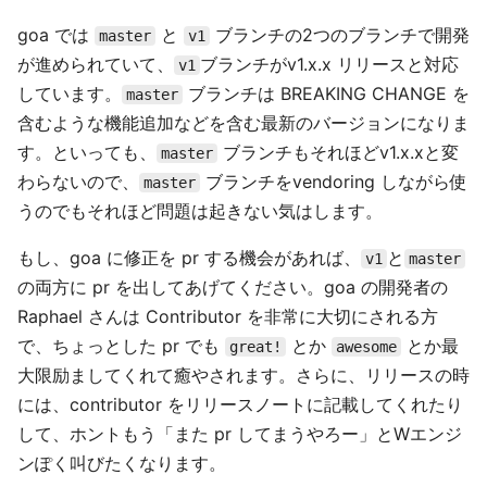
goa では
と
ブランチの2つのブランチで開発
master
v1
が進められていて、
ブランチがv1.x.x リリースと対応
v1
しています。
ブランチは BREAKING CHANGE を
master
含むような機能追加などを含む最新のバージョンになりま
す。といっても、
ブランチもそれほどv1.x.xと変
master
わらないので、
ブランチをvendoring しながら使
master
うのでもそれほど問題は起きない気はします。
もし、goa に修正を pr する機会があれば、
と
v1
master
の両方に pr を出してあげてください。goa の開発者の
Raphael さんは Contributor を非常に大切にされる方
で、ちょっとした pr でも
とか
とか最
great!
awesome
大限励ましてくれて癒やされます。さらに、リリースの時
には、contributor をリリースノートに記載してくれたり
して、ホントもう「また pr してまうやろー」とWエンジ
ンぽく叫びたくなります。