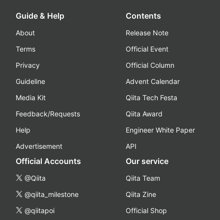
Guide & Help
Contents
About
Release Note
Terms
Official Event
Privacy
Official Column
Guideline
Advent Calendar
Media Kit
Qiita Tech Festa
Feedback/Requests
Qiita Award
Help
Engineer White Paper
Advertisement
API
Official Accounts
Our service
@Qiita
Qiita Team
@qiita_milestone
Qiita Zine
@qiitapoi
Official Shop