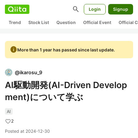
search
Login
Signup
Trend
Stock List
Question
Official Event
Official
info
More than 1 year has passed since last update.
@
ikarosu_9
AI駆動開発(AI-Driven Develop
ment)について学ぶ
AI
2
Posted at
2024-12-30