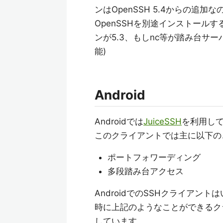
ンはOpenSSH 5.4からの
OpenSSHを別途インストールす
ンが5.3、もしnc等が踏み台サ
能)
Android
Androidでは
JuiceSSH
を利用し
このクライアントでは主に以下の
ポートフォワーディング
多段踏み台アクセス
AndroidでのSSHクライアン
時に上記のようなことができるク
しています。