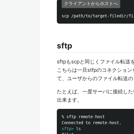
クライアントからホストへ
sftp
sftpもscpと同じくファイル転
こちらは一旦stfpのコネクシ
て、ユーザからのファイル転送の
たとえば、一度サーバに接続した
出来ます。
% sftp remote-host

sftp>
ls