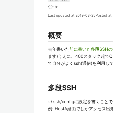
181
Last updated at
2019-08-25
Posted at
概要
去年書いた
前に書いた多段SSH
ます)うえに、400スタック超でQi
て自分がよくssh(通信)を利用
多段SSH
~/.ssh/configに設定を
例: HostA経由でしかアクセス出来