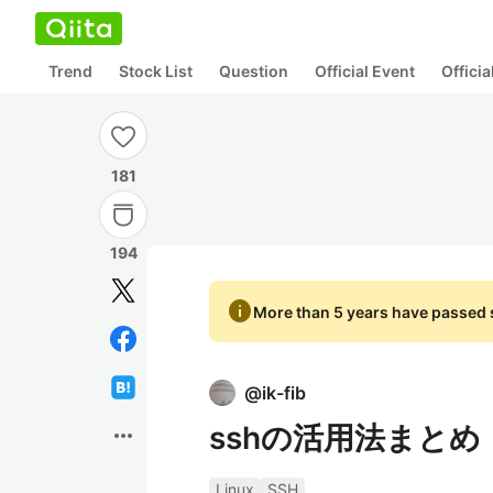
Trend
Stock List
Question
Official Event
Offici
181
194
info
More than 5 years have passed s
@
ik-fib
sshの活用法まとめ
more_horiz
Linux
SSH