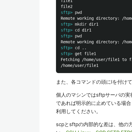
file1

sftp>
pwd
sftp>
mkdir 
sftp>
cd 
sftp>
pwd
sftp>
cd
sftp>
Fetching /home/user/file1 to fi
また、各コマンドの頭にlを付けて実行
個人のマシンではsftpサーバの
であれば明示的に止めている場合
利用してください。
scpとsftpの内部的な差は、