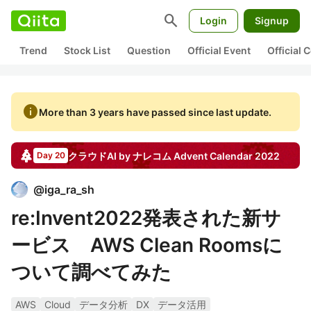
search
Login
Signup
Trend
Stock List
Question
Official Event
Official
info
More than 3 years have passed since last update.
クラウドAI by ナレコム
Advent Calendar
2022
Day 20
@
iga_ra_sh
re:Invent2022発表された新サ
ービス AWS Clean Roomsに
ついて調べてみた
AWS
Cloud
データ分析
DX
データ活用