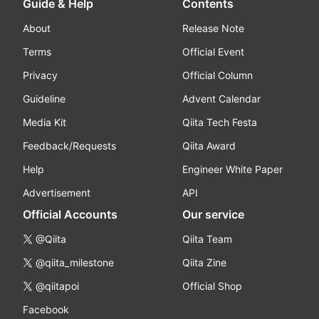
Guide & Help
Contents
About
Release Note
Terms
Official Event
Privacy
Official Column
Guideline
Advent Calendar
Media Kit
Qiita Tech Festa
Feedback/Requests
Qiita Award
Help
Engineer White Paper
Advertisement
API
Official Accounts
Our service
@Qiita
Qiita Team
@qiita_milestone
Qiita Zine
@qiitapoi
Official Shop
Facebook