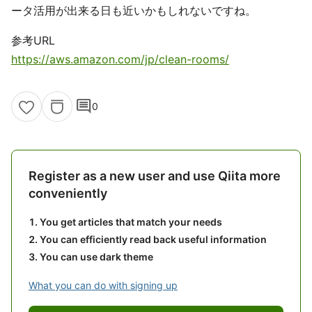
ータ活用が出来る日も近いかもしれないですね。
参考URL
https://aws.amazon.com/jp/clean-rooms/
comment
0
Register as a new user and use Qiita more
conveniently
You get articles that match your needs
You can efficiently read back useful information
You can use dark theme
What you can do with signing up