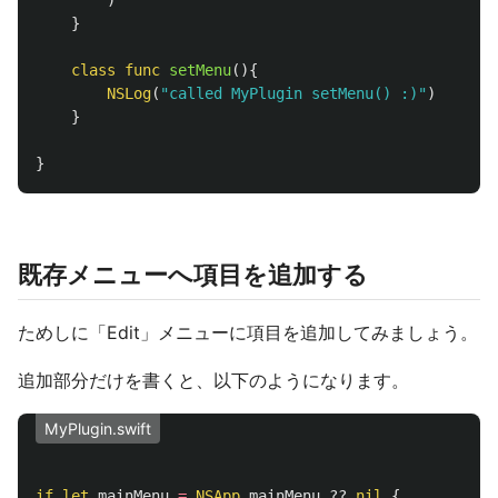
)
}
class
func
setMenu
(){
NSLog
(
"called MyPlugin setMenu() :)"
)
}
}
既存メニューへ項目を追加する
ためしに「Edit」メニューに項目を追加してみましょう。
追加部分だけを書くと、以下のようになります。
MyPlugin.swift
if
let
mainMenu
=
NSApp
.
mainMenu
??
nil
{