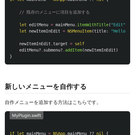
// 既存のメニューに項目を追加する
let
editMenu
=
mainMenu
.
itemWithTitle
(
"Edit"
)
let
newItemInEdit
=
NSMenuItem
(
title
:
"Hello Wor
newItemInEdit
.
target
=
self
editMenu
?
.
submenu
?
.
addItem
(
newItemInEdit
)
}
新しいメニューを自作する
自作メニューを追加する方法はこちらです。
MyPlugin.swift
if
let
mainMenu
=
NSApp
.
mainMenu
??
nil
{