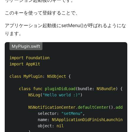
リケーション起動後のキーです。
このキーを使って登録することで、
アプリケーション起動後にsetMenu()が呼ばれるようにな
ります。
MyPlugin.swift
import
Foundation
import
AppKit
class
MyPlugin
:
NSObject
{
class
func
pluginDidLoad
(
bundle
:
NSBundle
)
{
NSLog
(
"Hello world :)"
)
NSNotificationCenter
.
defaultCenter
()
.
addObse
selector
:
"setMenu"
,
name
:
NSApplicationDidFinishLaunchingNot
object
:
nil