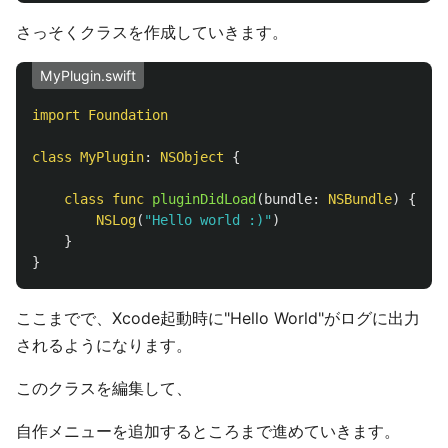
さっそくクラスを作成していきます。
MyPlugin.swift
import
Foundation
class
MyPlugin
:
NSObject
{
class
func
pluginDidLoad
(
bundle
:
NSBundle
)
{
NSLog
(
"Hello world :)"
)
}
}
ここまでで、Xcode起動時に"Hello World"がログに出力
されるようになります。
このクラスを編集して、
自作メニューを追加するところまで進めていきます。