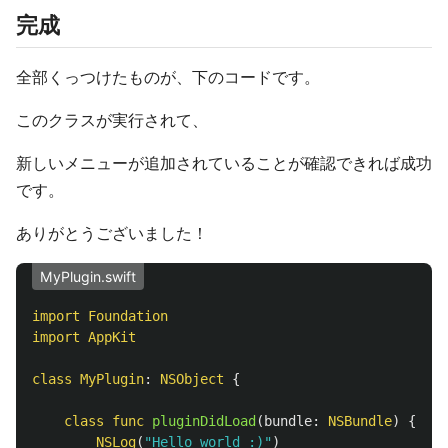
完成
全部くっつけたものが、下のコードです。
このクラスが実行されて、
新しいメニューが追加されていることが確認できれば成功
です。
ありがとうございました！
MyPlugin.swift
import
Foundation
import
AppKit
class
MyPlugin
:
NSObject
{
class
func
pluginDidLoad
(
bundle
:
NSBundle
)
{
NSLog
(
"Hello world :)"
)