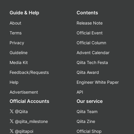
Guide & Help
Contents
About
Release Note
Terms
Official Event
Privacy
Official Column
Guideline
Advent Calendar
Media Kit
Qiita Tech Festa
Feedback/Requests
Qiita Award
Help
Engineer White Paper
Advertisement
API
Official Accounts
Our service
@Qiita
Qiita Team
@qiita_milestone
Qiita Zine
@qiitapoi
Official Shop