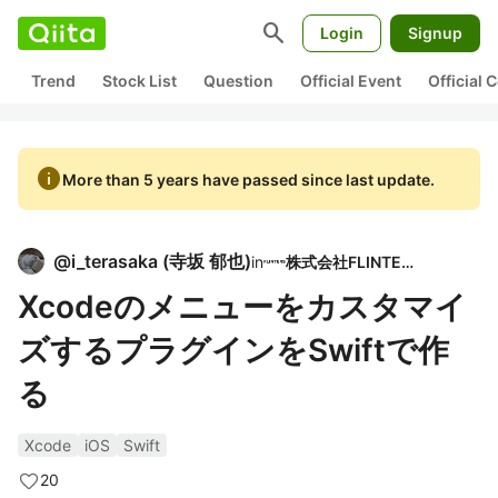
search
Login
Signup
Trend
Stock List
Question
Official Event
Official
info
More than 5 years have passed since last update.
@
i_terasaka
(
寺坂 郁也
)
in
株式会社FLINTERS
Xcodeのメニューをカスタマイ
ズするプラグインをSwiftで作
る
Xcode
iOS
Swift
20