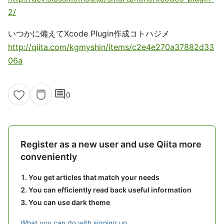
2/
いつかに備えてXcode Plugin作成コトハジメ
http://qiita.com/kgmyshin/items/c2e4e270a37882d33
06a
comment
0
Register as a new user and use Qiita more
conveniently
You get articles that match your needs
You can efficiently read back useful information
You can use dark theme
What you can do with signing up