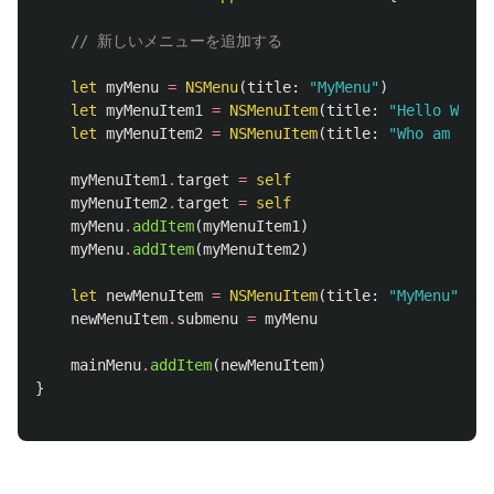
// 新しいメニューを追加する
let
myMenu
=
NSMenu
(
title
:
"MyMenu"
)
let
myMenuItem1
=
NSMenuItem
(
title
:
"Hello World
let
myMenuItem2
=
NSMenuItem
(
title
:
"Who am I"
,
myMenuItem1
.
target
=
self
myMenuItem2
.
target
=
self
myMenu
.
addItem
(
myMenuItem1
)
myMenu
.
addItem
(
myMenuItem2
)
let
newMenuItem
=
NSMenuItem
(
title
:
"MyMenu"
,
ac
newMenuItem
.
submenu
=
myMenu
mainMenu
.
addItem
(
newMenuItem
)
}