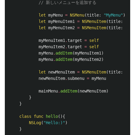
// 新しいメニューを追加する
let
myMenu
=
NSMenu
(
title
:
"MyMenu"
)
let
myMenuItem1
=
NSMenuItem
(
title
:
"Goo
let
myMenuItem2
=
NSMenuItem
(
title
:
"Goo
myMenuItem1
.
target
=
self
myMenuItem2
.
target
=
self
myMenu
.
addItem
(
myMenuItem1
)
myMenu
.
addItem
(
myMenuItem2
)
let
newMenuItem
=
NSMenuItem
(
title
:
"MyM
newMenuItem
.
submenu
=
myMenu
mainMenu
.
addItem
(
newMenuItem
)
}
}
class
func
hello
(){
NSLog
(
"Hello:)"
)
}