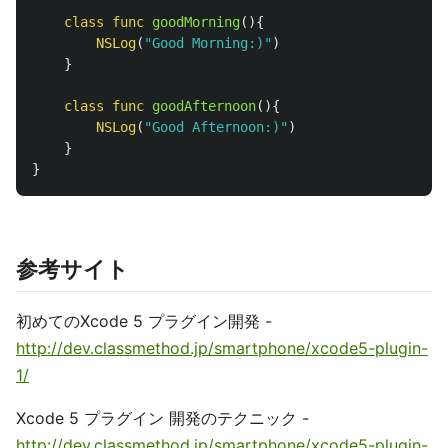
class
func
goodMorning
(){
NSLog
(
"Good Morning:)"
)
}
class
func
goodAfternoon
(){
NSLog
(
"Good Afternoon:)"
)
}
}
参考サイト
初めてのXcode 5 プラグイン開発 -
http://dev.classmethod.jp/smartphone/xcode5-plugin-
1/
Xcode 5 プラグイン 開発のテクニック -
http://dev.classmethod.jp/smartphone/xcode5-plugin-