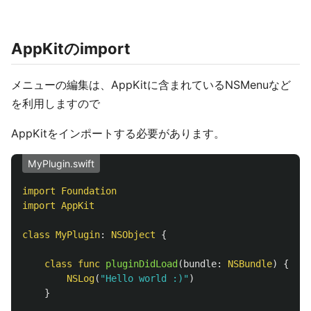
AppKitのimport
メニューの編集は、AppKitに含まれているNSMenuなど
を利用しますので
AppKitをインポートする必要があります。
MyPlugin.swift
import
Foundation
import
AppKit
class
MyPlugin
:
NSObject
{
class
func
pluginDidLoad
(
bundle
:
NSBundle
)
{
NSLog
(
"Hello world :)"
)
}