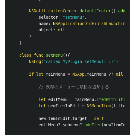
NSNotificationCenter
.
defaultCenter
()
.
addObse
selector
:
"setMenu"
,
name
:
NSApplicationDidFinishLaunchingNot
object
:
nil
)
}
class
func
setMenu
(){
NSLog
(
"called MyPlugin setMenu() :)"
)
if
let
mainMenu
=
NSApp
.
mainMenu
??
nil
{
// 既存のメニューに項目を追加する
let
editMenu
=
mainMenu
.
itemWithTitle
(
"E
let
newItemInEdit
=
NSMenuItem
(
title
:
"H
newItemInEdit
.
target
=
self
editMenu
?
.
submenu
?
.
addItem
(
newItemInEdit