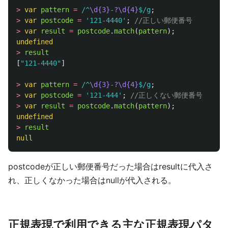
>
var
pattern
=
/^
\d{3}
-
?\d{4}
$/g
;
>
var
postcode
=
'
121-4440
'
;
//正しい郵便番号
>
var
result
=
postcode
.
match
(
pattern
);
undefined
>
result
[
"
121-4440
"
]
>
var
pattern
=
/^
\d{3}
-
?\d{4}
$/g
;
>
var
postcode
=
'
121-444
'
;
//正しくない郵便番号
>
var
result
=
postcode
.
match
(
pattern
);
undefined
>
result
null
postcodeが正しい郵便番号だった場合はresultに代入さ
れ、正しくなかった場合はnullが代入される。
正規表現で利用できる主な正規表現パタ