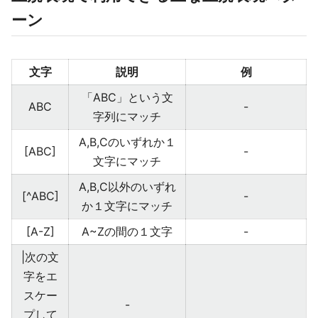
ーン
文字
説明
例
「ABC」という文
ABC
-
字列にマッチ
A,B,Cのいずれか１
[ABC]
-
文字にマッチ
A,B,C以外のいずれ
[^ABC]
-
か１文字にマッチ
[A-Z]
A~Zの間の１文字
-
|次の文
字をエ
スケー
-
プして