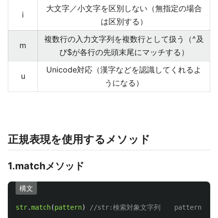
大文字／小文字を区別しない（無指定の場合
i
は区別する）
複数行の入力文字列を複数行として扱う（^及
m
び$が各行の先頭末尾にマッチする）
Unicode対応（漢字などを認識してくれるよ
u
うになる）
正規表現を使用するメソッド
1.matchメソッド
構文
str
.
match
(
pattern
)
//str:検索対象文字列　　pattern:正