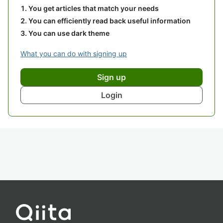
You get articles that match your needs
You can efficiently read back useful information
You can use dark theme
What you can do with signing up
Sign up
Login