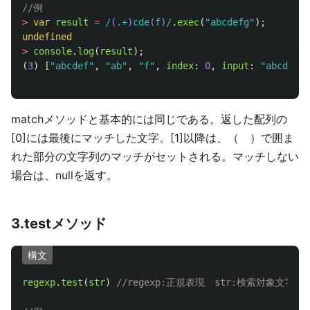
//例
>
var
result
=
/
(
.+
)
cde
(
f
)
/
.
exec
(
"
abcdefg
"
);
undefined
>
console
.
log
(
result
);
(
3
)
[
"
abcdef
"
,
"
ab
"
,
"
f
"
,
index
:
0
,
input
:
"
abcdefg
"
matchメソッドと基本的には同じである。返した配列の
[0]には最後にマッチした文字。[1]以降は、（ ）で囲ま
れた部分の文字列のマッチがセットされる。マッチしない
場合は、nullを返す。
3.testメソッド
構文
regexp
.
test
(
str
)
//regexp:正規表現　str:検索対象文字列