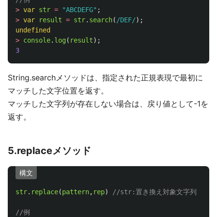
>
var
str
=
"
ABCDEFG
"
;
>
var
result
=
str
.
search
(
/DEF/
);
undefined
>
console
.
log
(
result
);
3
String.searchメソッドは、指定された正規表現で最初に
マッチした文字位置を返す。
マッチした文字列が存在しない場合は、戻り値として-1を
返す。
5.replaceメソッド
構文
str
.
replace
(
pattern
,
rep
)
//str:置き換え対象文字列　pat
//例