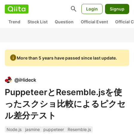
search
Login
Signup
Trend
Stock List
Question
Official Event
Official
info
More than 5 years have passed since last update.
@
iHideck
PuppeteerとResemble.jsを使
ったスクショ比較によるピクセ
ル差分テスト
Node.js
jasmine
puppeteer
Resemble.js