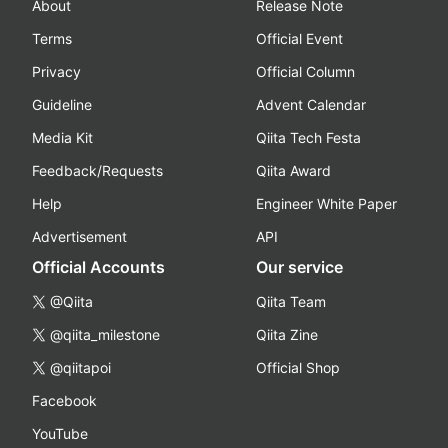
About
Release Note
Terms
Official Event
Privacy
Official Column
Guideline
Advent Calendar
Media Kit
Qiita Tech Festa
Feedback/Requests
Qiita Award
Help
Engineer White Paper
Advertisement
API
Official Accounts
Our service
@Qiita
Qiita Team
@qiita_milestone
Qiita Zine
@qiitapoi
Official Shop
Facebook
YouTube