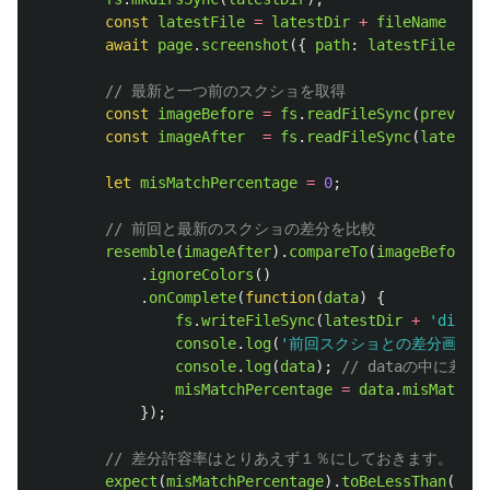
const
latestFile
=
latestDir
+
fileName
+
'
.
await
page
.
screenshot
({
path
:
latestFile
,
fu
// 最新と一つ前のスクショを取得
const
imageBefore
=
fs
.
readFileSync
(
previous
const
imageAfter
=
fs
.
readFileSync
(
latestFi
let
misMatchPercentage
=
0
;
// 前回と最新のスクショの差分を比較
resemble
(
imageAfter
).
compareTo
(
imageBefore
)
.
ignoreColors
()
.
onComplete
(
function
(
data
)
{
fs
.
writeFileSync
(
latestDir
+
'
diff.p
console
.
log
(
'
前回スクショとの差分画像を
console
.
log
(
data
);
// dataの中に
misMatchPercentage
=
data
.
misMatchPe
});
// 差分許容率はとりあえず１％にしておきます。
expect
(
misMatchPercentage
).
toBeLessThan
(
1
);