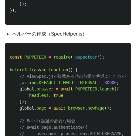
});
});
ヘルパーの作成（SpecHelper.js）
const
PUPPETEER
=
require
(
'
puppeteer
'
);
beforeAll
(
async
function
()
{
// ViewSpec.jsが複数ある時の前提で共通にした方が
jasmine
.
DEFAULT_TIMEOUT_INTERVAL
=
30000
;
global
.
browser
=
await
PUPPETEER
.
launch
({
headless
:
true
});
global
.
page
=
await
browser
.
newPage
();
// Baisic認証が必要な場合
// await page.authenticate({
//     username: process.env.AUTH_USERNAME,