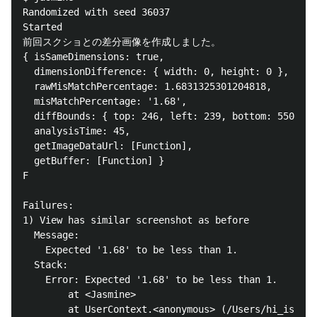
Randomized with seed 36037

Started

前回スクショとの差分画像を作成しました。

{ isSameDimensions: true,

  dimensionDifference: { width: 0, height: 0 },

  rawMisMatchPercentage: 1.6831325301204818,

  misMatchPercentage: '1.68',

  diffBounds: { top: 246, left: 239, bottom: 550, ri
  analysisTime: 45,

  getImageDataUrl: [Function],

  getBuffer: [Function] }

F

Failures:

1) View has similar screenshot as before

  Message:

    Expected '1.68' to be less than 1.

  Stack:

    Error: Expected '1.68' to be less than 1.

        at <Jasmine>

        at UserContext.<anonymous> (/Users/hi_ishika