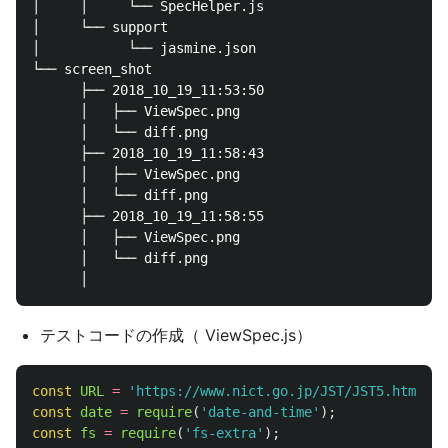
│     │     └── SpecHelper.js

│     └── support

│           └── jasmine.json

└── screen_shot

      ├── 2018_10_19_11:53:50

      │   ├── ViewSpec.png

      │   └── diff.png

      ├── 2018_10_19_11:58:43

      │   ├── ViewSpec.png

      │   └── diff.png

      ├── 2018_10_19_11:58:55

      │   ├── ViewSpec.png

      │   └── diff.png

テストコードの作成（ ViewSpec.js）
const
URL
=
'
https://www.nict.go.jp/JST/JST5.html
'
;
const
date
=
require
(
'
date-and-time
'
);
const
fs
=
require
(
'
fs-extra
'
);