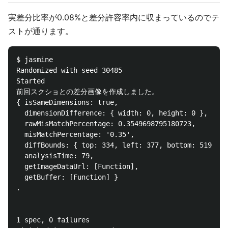
実差分比率が0.08%と差分許容率内に収まっているのでテ
ストが通ります。
$ jasmine

Randomized with seed 30485

Started

前回スクショとの差分画像を作成しました。

{ isSameDimensions: true,

  dimensionDifference: { width: 0, height: 0 },

  rawMisMatchPercentage: 0.3549698795180723,

  misMatchPercentage: '0.35',

  diffBounds: { top: 334, left: 377, bottom: 519, ri
  analysisTime: 79,

  getImageDataUrl: [Function],

  getBuffer: [Function] }

.

1 spec, 0 failures
