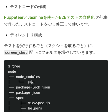
テストコードの作成
PuppeteerとJasmineを使ったE2Eテストの自動化
の記事
で作ったテストコードを少し修正して使います。
ディレクトリ構成
テストを実行するごと（スクショを取るごと）に、
配下にフォルダを増やしていきます。
screen_shot
$ tree

node

├── node_modules

│    └── （略）

├── package-lock.json

├── package.json

└── spec

│     ├── ViewSpec.js

│     ├── helpers
