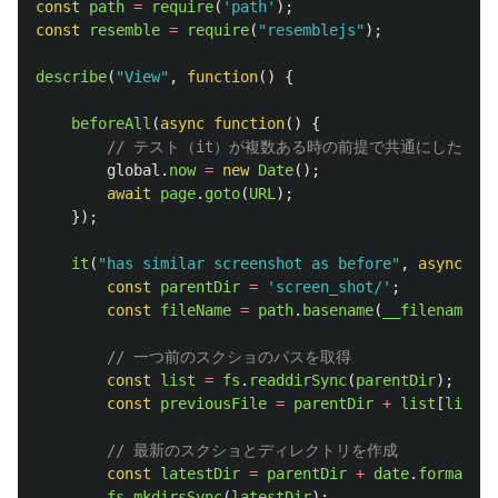
const
path
=
require
(
'
path
'
);
const
resemble
=
require
(
"
resemblejs
"
);
describe
(
"
View
"
,
function
()
{
beforeAll
(
async
function
()
{
// テスト（it）が複数ある時の前提で共通にした方
global
.
now
=
new
Date
();
await
page
.
goto
(
URL
);
});
it
(
"
has similar screenshot as before
"
,
async
fun
const
parentDir
=
'
screen_shot/
'
;
const
fileName
=
path
.
basename
(
__filename
,
p
// 一つ前のスクショのパスを取得
const
list
=
fs
.
readdirSync
(
parentDir
);
const
previousFile
=
parentDir
+
list
[
list
.
l
// 最新のスクショとディレクトリを作成
const
latestDir
=
parentDir
+
date
.
format
(
no
fs
.
mkdirsSync
(
latestDir
);