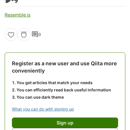
Resemble.js
comment
0
Register as a new user and use Qiita more
conveniently
You get articles that match your needs
You can efficiently read back useful information
You can use dark theme
What you can do with signing up
Sign up