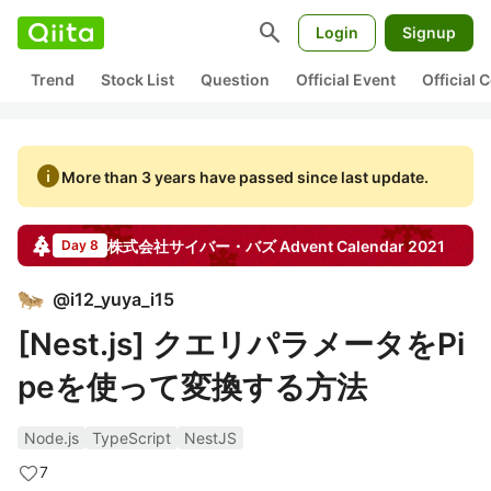
search
Login
Signup
Trend
Stock List
Question
Official Event
Official
info
More than 3 years have passed since last update.
株式会社サイバー・バズ
Advent Calendar
2021
Day 8
@
i12_yuya_i15
[Nest.js] クエリパラメータをPi
peを使って変換する方法
Node.js
TypeScript
NestJS
7