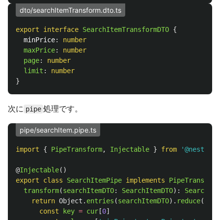
dto/searchItemTransform.dto.ts
export
interface
SearchItemTransformDTO
{
minPrice
:
number
maxPrice
:
number
page
:
number
limit
:
number
}
次に
処理です。
pipe
pipe/searchItem.pipe.ts
import
{
PipeTransform
,
Injectable
}
from
'
@nestjs/c
@
Injectable
()
export
class
SearchItemPipe
implements
PipeTransform
transform
(
searchItemDTO
:
SearchItemDTO
):
SearchIte
return
Object
.
entries
(
searchItemDTO
).
reduce
((
acc
const
key
=
cur
[
0
]