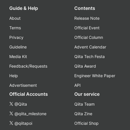
Guide & Help
Contents
About
Release Note
Terms
Official Event
Privacy
Official Column
Guideline
Advent Calendar
Media Kit
Qiita Tech Festa
Feedback/Requests
Qiita Award
Help
Engineer White Paper
Advertisement
API
Official Accounts
Our service
@Qiita
Qiita Team
@qiita_milestone
Qiita Zine
@qiitapoi
Official Shop