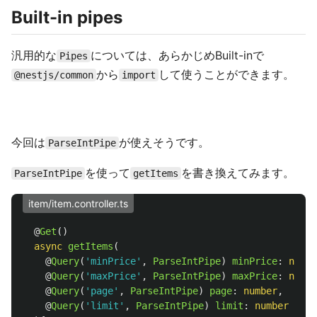
Built-in pipes
汎用的な
については、あらかじめBuilt-inで
Pipes
から
して使うことができます。
@nestjs/common
import
今回は
が使えそうです。
ParseIntPipe
を使って
を書き換えてみます。
ParseIntPipe
getItems
item/item.controller.ts
@
Get
()
async
getItems
(
@
Query
(
'
minPrice
'
,
ParseIntPipe
)
minPrice
:
numbe
@
Query
(
'
maxPrice
'
,
ParseIntPipe
)
maxPrice
:
numbe
@
Query
(
'
page
'
,
ParseIntPipe
)
page
:
number
,
@
Query
(
'
limit
'
,
ParseIntPipe
)
limit
:
number