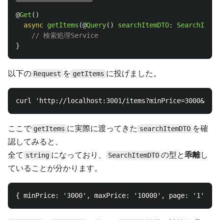
@
Get
()
async
getItems
(@
Query
()
searchItemDTO
:
SearchItemD
// 検索処理Service
}
以下の
を
に投げました。
Request
getItems
ここで
に実際に渡ってきた
を確
getItems
searchItemDTO
認してみると、
全て
になっており、
の型と
乖離
し
string
SearchItemDTO
ていることが分かります。