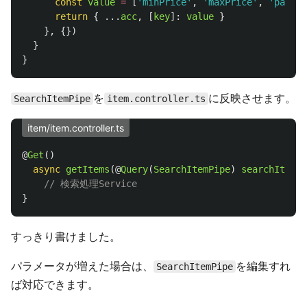
const
value
=
[
'
minPrice
'
,
'
maxPrice
'
,
'
page
'
,
return
{
...
acc
,
[
key
]:
value
}
},
{})
}
}
を
に反映させます。
SearchItemPipe
item.controller.ts
item/item.controller.ts
@
Get
()
async
getItems
(@
Query
(
SearchItemPipe
)
searchItemTr
// 検索処理Service
}
すっきり書けました。
パラメータが増えた場合は、
を編集すれ
SearchItemPipe
ば対応できます。