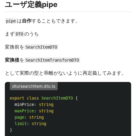
ユーザ定義pipe
は
自作
することもできます。
pipe
まず
のうち
DTO
変換前を
SearchItemDTO
変換後
を
SearchItemTransformDTO
として実際の型と乖離がないように再定義してみます。
dto/searchItem.dto.ts
export
class
SearchItemDTO
{
minPrice
:
string
maxPrice
:
string
page
:
string
limit
:
string
}