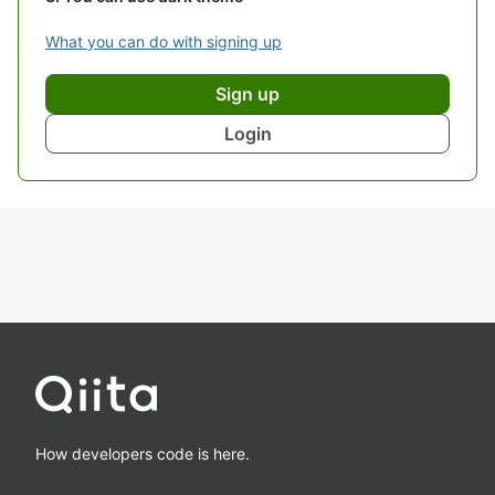
What you can do with signing up
Sign up
Login
How developers code is here.