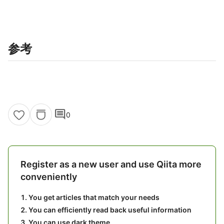
参考
comment
0
Register as a new user and use Qiita more
conveniently
You get articles that match your needs
You can efficiently read back useful information
You can use dark theme