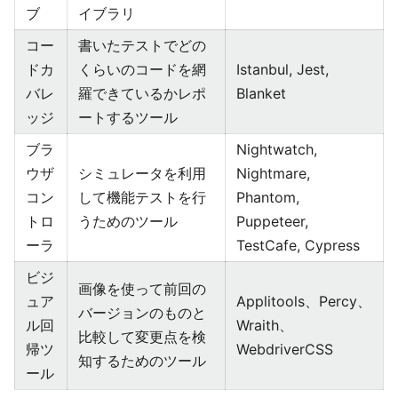
ブ
イブラリ
コー
書いたテストでどの
ドカ
くらいのコードを網
Istanbul, Jest,
バレ
羅できているかレポ
Blanket
ッジ
ートするツール
ブラ
Nightwatch,
ウザ
シミュレータを利用
Nightmare,
コン
して機能テストを行
Phantom,
トロ
うためのツール
Puppeteer,
ーラ
TestCafe, Cypress
ビジ
画像を使って前回の
ュア
Applitools、Percy、
バージョンのものと
ル回
Wraith、
比較して変更点を検
帰ツ
WebdriverCSS
知するためのツール
ール