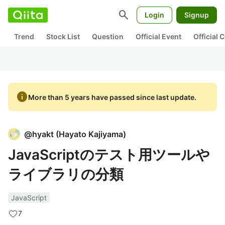
search
Login
Signup
Trend
Stock List
Question
Official Event
Official
info
More than 5 years have passed since last update.
@
hyakt
(
Hayato Kajiyama
)
JavaScriptのテスト用ツールや
ライブラリの分類
JavaScript
7