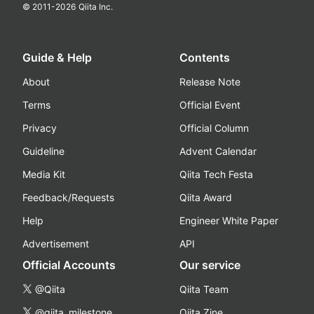
© 2011-
2026
Qiita Inc.
Guide & Help
Contents
About
Release Note
Terms
Official Event
Privacy
Official Column
Guideline
Advent Calendar
Media Kit
Qiita Tech Festa
Feedback/Requests
Qiita Award
Help
Engineer White Paper
Advertisement
API
Official Accounts
Our service
@Qiita
Qiita Team
@qiita_milestone
Qiita Zine