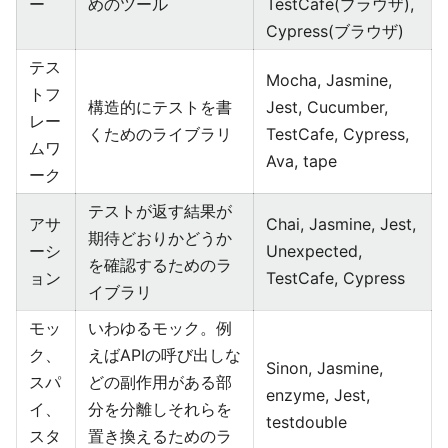
ー
めのツール
TestCafe(ブラウザ),
Cypress(ブラウザ)
テス
Mocha, Jasmine,
トフ
構造的にテストを書
Jest, Cucumber,
レー
くためのライブラリ
TestCafe, Cypress,
ムワ
Ava, tape
ーク
テストが返す結果が
アサ
Chai, Jasmine, Jest,
期待どおりかどうか
ーシ
Unexpected,
を確認するためのラ
ョン
TestCafe, Cypress
イブラリ
モッ
いわゆるモック。例
ク、
えばAPIの呼び出しな
Sinon, Jasmine,
スパ
どの副作用がある部
enzyme, Jest,
イ、
分を分離しそれらを
testdouble
スタ
置き換えるためのラ