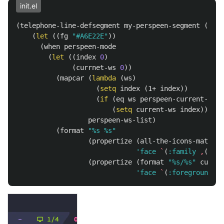
init.el
(
telephone-line-defsegment
my-perspeen-segment
()
(
let
((
fg
"#A6E22E"
))
(
when
perspeen-mode
(
let
((
index
0
)
(
currnet-ws
0
))
(
mapcar
(
lambda
(
ws
)
(
setq
index
(
1+
index
))
(
if
(
eq
ws
perspeen-current-ws
)
(
setq
current-ws
index
)))
perspeen-ws-list
)
(
format
"%s %s"
(
propertize
(
all-the-icons-materia
'face
`
(
:family
,
(
all-
(
propertize
(
format
"%s/%s"
curren
'face
`
(
:foreground
,
f