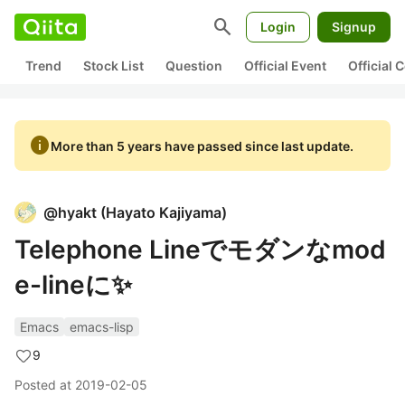
search
Login
Signup
Trend
Stock List
Question
Official Event
Official
info
More than 5 years have passed since last update.
@
hyakt
(
Hayato Kajiyama
)
Telephone Lineでモダンなmod
e-lineに✨
Emacs
emacs-lisp
9
Posted at
2019-02-05