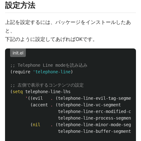
設定方法
上記を設定するには、パッケージをインストールしたあ
と、
下記のように設定してあげればOKです。
init.el
;; Telephone Line modeを読み込み
(
require
'telephone-line
)
;; 左側で表示するコンテンツの設定
(
setq
telephone-line-lhs
'
((
evil
.
(
telephone-line-evil-tag-segment
))
(
accent
.
(
telephone-line-vc-segment
telephone-line-erc-modified-chann
telephone-line-process-segment
))
(
nil
.
(
telephone-line-minor-mode-segment
telephone-line-buffer-segment
))))