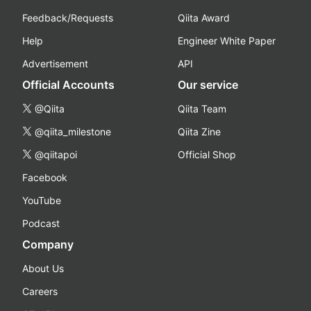
Feedback/Requests
Qiita Award
Help
Engineer White Paper
Advertisement
API
Official Accounts
Our service
@Qiita
Qiita Team
@qiita_milestone
Qiita Zine
@qiitapoi
Official Shop
Facebook
YouTube
Podcast
Company
About Us
Careers