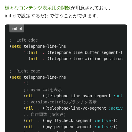
様々なコンテンツ表示用の関数
が用意されており、
init.elで設定するだけで使うことができます。
init.el
;; Left edge
(
setq
telephone-line-lhs
'
((
nil
.
(
telephone-line-buffer-segment
))
(
nil
.
(
telephone-line-airline-position-seg
;; Right edge
(
setq
telephone-line-rhs
'
(
;; nyan-catを表示
(
nil
.
((
telephone-line-nyan-segment
:active
)
;; version-cotrolのブランチを表示
(
nil
.
((
telephone-line-vc-segment
:active
)))
;; 自作関数（※後述）
(
nil
.
((
my-flycheck-segment
:active
)))
(
nil
.
((
my-perspeen-segment
:active
)))