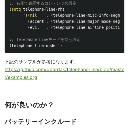
;; 右側で表示するコンテンツの設定
(
setq
telephone-line-rhs
'
((
nil
.
(
telephone-line-misc-info-segment
)
(
accent
.
(
telephone-line-major-mode-segment
(
evil
.
(
telephone-line-airline-position-s
;; Telephone Lineモードを使う設定
(
telephone-line-mode
1
)
下記のサンプルが参考になります。
https://github.com/dbordak/telephone-line/blob/maste
r/examples.org
何が良いのか？
バッテリーインクルード