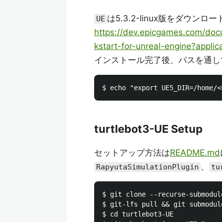
は5.3.2-linux版をダウ
UE
https://dev.epicgames.com/docu
kstart-for-unreal-engine?applic
インストール完了後、パスを通し
turtlebot3-UE Setup
セットアップ方法は
README.md
、
RapyutaSimulationPlugin
tu
$ git clone --recurse-submodul
$ git-lfs pull && git submodul
$ cd turtlebot3-UE
