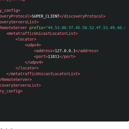
y_config>
overyProtocol>
SUPER_CLIENT
</discoveryProtocol>
overyServersList>
RemoteServer
prefix=
"44.53.00.5f.45.50.52.4f.53.49.4d.41
   
<metatrafficUnicastLocatorList>
       
<locator>
           
<udpv4>
               
<address>
127.0.0.1
</address>
               
<port>
11811
</port>
           
</udpv4>
       
</locator>
   
</metatrafficUnicastLocatorList>
/RemoteServer>
coveryServersList>
ry_config>