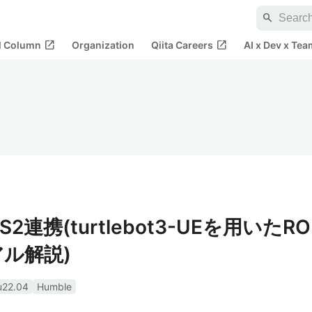
search
open_in_new
open_in_new
al Column
Organization
Qiita Careers
AI x Dev x Tea
ROS2連携(turtlebot3-UEを用いたRO
ル解説)
u22.04
Humble