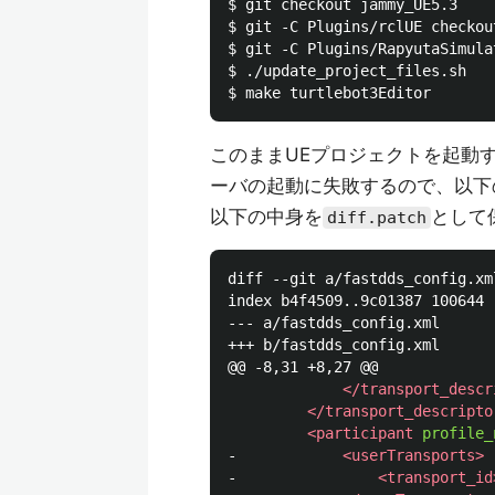
$ git checkout jammy_UE5.3

$ git -C Plugins/rclUE checkou
$ git -C Plugins/RapyutaSimula
$ ./update_project_files.sh

このままUEプロジェクトを起動す
ーバの起動に失敗するので、以下
以下の中身を
として
diff.patch
diff --git a/fastdds_config.xm
index b4f4509..9c01387 100644

--- a/fastdds_config.xml

+++ b/fastdds_config.xml

@@ -8,31 +8,27 @@

</transport_descr
</transport_descripto
<participant
profile_
-            
<userTransports>
-                
<transport_id