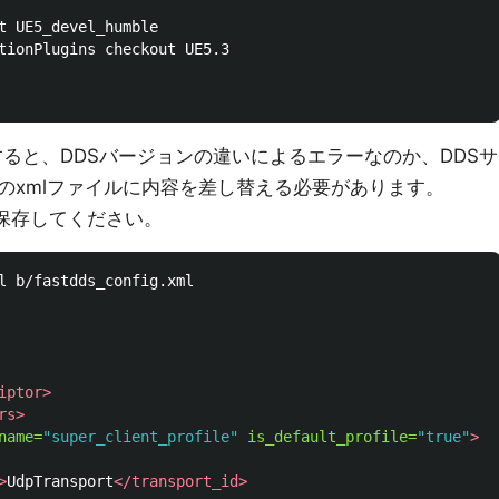
t UE5_devel_humble

tionPlugins checkout UE5.3

ると、DDSバージョンの違いによるエラーなのか、DDSサ
のxmlファイルに内容を差し替える必要があります。
保存してください。
l b/fastdds_config.xml

iptor>
rs>
name=
"super_client_profile"
is_default_profile=
"true"
>
>
UdpTransport
</transport_id>