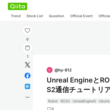
Trend
Stock List
Question
Official Event
Offici
0
1
@
hy-812
Unreal Engineと
S2通信チュートリア
more_horiz
Robot
ROS2
UnrealEngine5
Ubunt
0