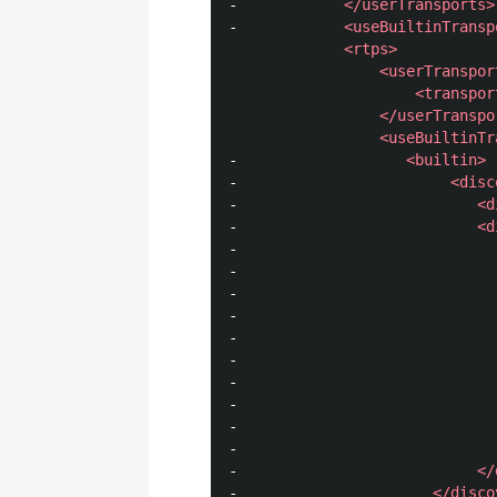
-            
</userTransports>
-            
<useBuiltinTransp
<rtps>
<userTranspor
<transpor
</userTranspo
<useBuiltinTr
-                   
<builtin>
-                        
<disc
-                           
<d
-                           
<d
-                             
-                             
-                             
-                             
-                             
-                             
-                             
-                             
-                             
-                             
-                           
</
-                      
</disco