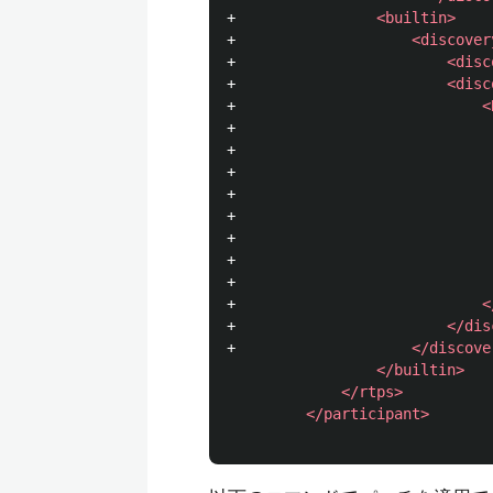
+                
<builtin>
+                    
<discover
+                        
<disc
+                        
<disc
+                            
<
+                             
+                             
+                             
+                             
+                             
+                             
+                             
+                             
+                            
<
+                        
</dis
+                    
</discove
</builtin>
</rtps>
</participant>