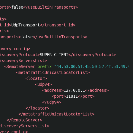
orts>
false
</useBuiltinTransports>
ts>
t_id>
UdpTransport
</transport_id>
rts>
ansports>
false
</useBuiltinTransports>
overy_config>
iscoveryProtocol>
SUPER_CLIENT
</discoveryProtocol>
iscoveryServersList>
  
<RemoteServer
prefix=
"44.53.00.5f.45.50.52.4f.53.49.4d
       
<metatrafficUnicastLocatorList>
           
<locator>
               
<udpv4>
                  
<address>
127.0.0.1
</address>
                      
<port>
11811
</port>
                  
</udpv4>
           
</locator>
        
</metatrafficUnicastLocatorList>
   
</RemoteServer>
discoveryServersList>
very_config>