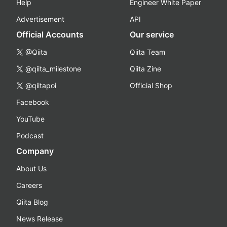
Help
Engineer White Paper
Advertisement
API
Official Accounts
Our service
@Qiita
Qiita Team
@qiita_milestone
Qiita Zine
@qiitapoi
Official Shop
Facebook
YouTube
Podcast
Company
About Us
Careers
Qiita Blog
News Release