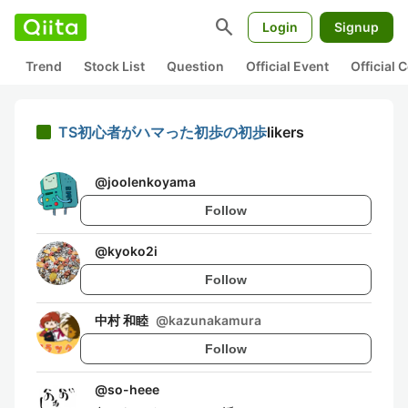
search
Login
Signup
Trend
Stock List
Question
Official Event
Official
TS初心者がハマった初歩の初歩
likers
@
joolenkoyama
Follow
@
kyoko2i
Follow
中村 和睦
@
kazunakamura
Follow
@
so-heee