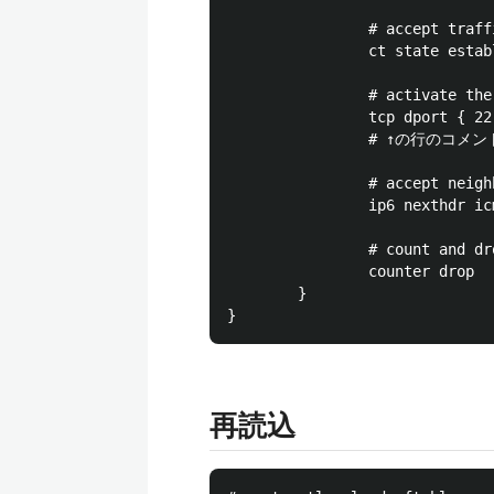
                # accept traff
                ct state estab
                # activate the
                tcp dport { 22
                # ↑の行
                # accept neigh
                ip6 nexthdr ic
                # count and dr
                counter drop

        }

再読込