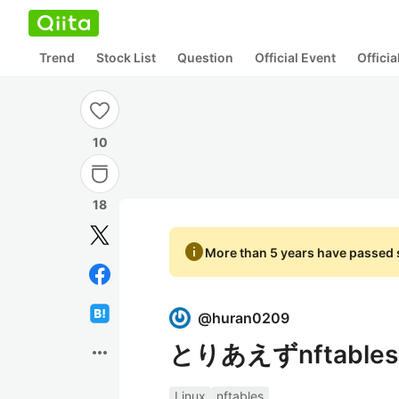
Trend
Stock List
Question
Official Event
Offici
10
18
info
More than 5 years have passed s
@
huran0209
とりあえずnftabl
more_horiz
Linux
nftables