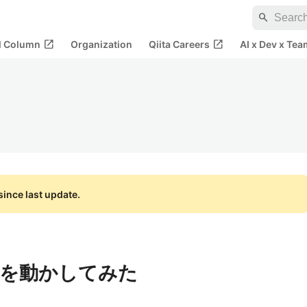
search
open_in_new
open_in_new
al Column
Organization
Qiita Careers
AI x Dev x Tea
ince last update.
esを動かしてみた