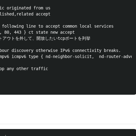
ic originated from us

lished,related accept

 following line to accept common local services

, 80, 443 } ct state new accept

のコメントアウトを外して、開放したいtcpポートを列挙

bour discovery otherwise IPv6 connectivity breaks.

mpv6 icmpv6 type { nd-neighbor-solicit,  nd-router-adver
op any other traffic
