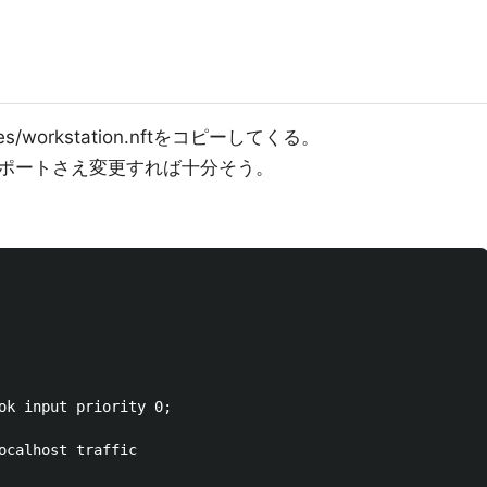
amples/workstation.nftをコピーしてくる。
ポートさえ変更すれば十分そう。
ok input priority 0;

ocalhost traffic
