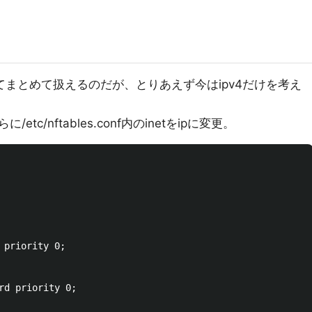
inetとしてまとめて扱えるのだが、とりあえず今はipv4だけを考え
tc/nftables.conf内のinetをipに変更。