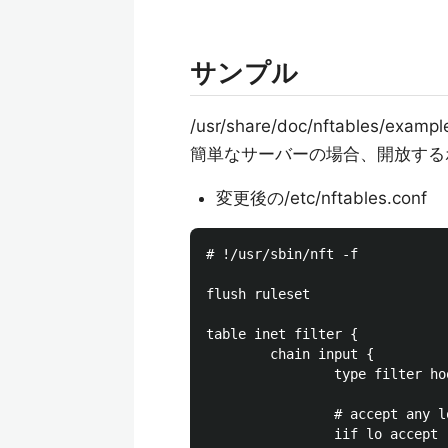
サンプル
/usr/share/doc/nftables/ex
簡単なサーバーの場合、開放する
変更後の/etc/nftables.conf
# !/usr/sbin/nft -f

flush ruleset

table inet filter {

        chain input {

                type filter ho
                # accept any l
                iif lo accept
