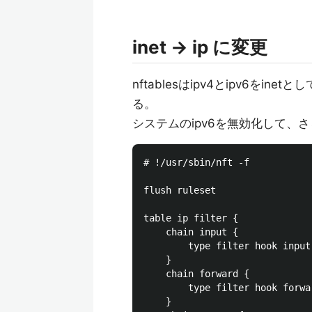
inet -> ip に変更
nftablesはipv4とipv6を
る。
システムのipv6を無効化して、さらに/e
# !/usr/sbin/nft -f

flush ruleset

table ip filter {

	chain input {

		type filter hook input priority 0;

	}

	chain forward {

		type filter hook forward priority 0;

	}
