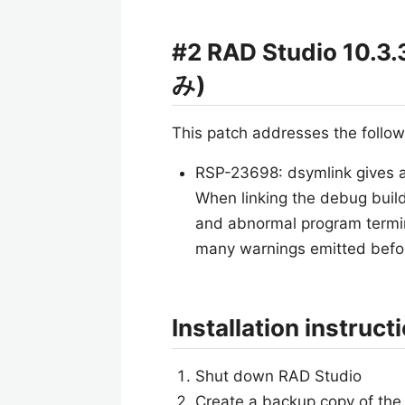
#2 RAD Studio 10.3.
み)
This patch addresses the follow
RSP-23698: dsymlink gives 
When linking the debug build
and abnormal program termin
many warnings emitted befor
Installation instruct
Shut down RAD Studio
Create a backup copy of the f