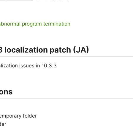
abnormal program termination
 localization patch (JA)
ization issues in 10.3.3
ions
temporary folder
der