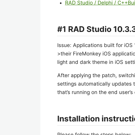
RAD Studio / Delphi / C++
#1 RAD Studio 10.3.
Issue: Applications built for iOS
>their FireMonkey iOS applicati
light and dark theme in iOS sett
After applying the patch, switc
settings automatically updates 
that’s running on the end user’s 
Installation instruct
Please follow the steps below: