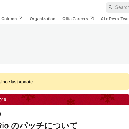
search
open_in_new
open_in_new
al Column
Organization
Qiita Careers
AI x Dev x Tea
ince last update.
019
)
3.3 Rio のパッチについて