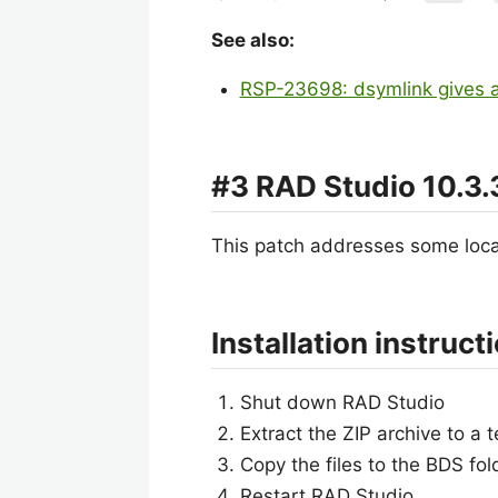
See also:
RSP-23698: dsymlink gives 
#3 RAD Studio 10.3.3
This patch addresses some local
Installation instruct
Shut down RAD Studio
Extract the ZIP archive to a 
Copy the files to the BDS fol
Restart RAD Studio