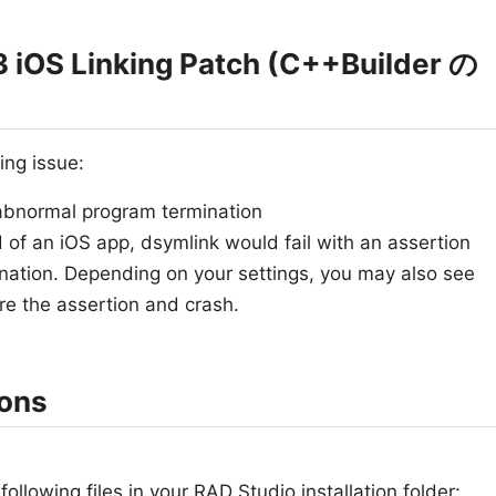
3 iOS Linking Patch (C++Builder の
ing issue:
abnormal program termination
 of an iOS app, dsymlink would fail with an assertion
ation. Depending on your settings, you may also see
e the assertion and crash.
ions
ollowing files in your RAD Studio installation folder: