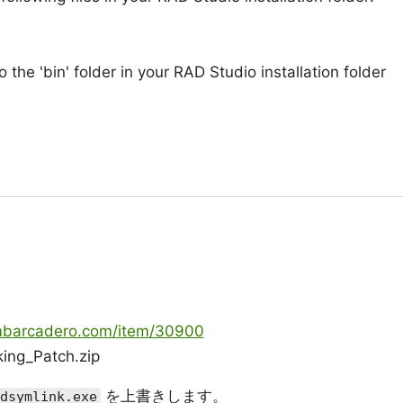
o the 'bin' folder in your RAD Studio installation folder
embarcadero.com/item/30900
ng_Patch.zip
を上書きします。
dsymlink.exe