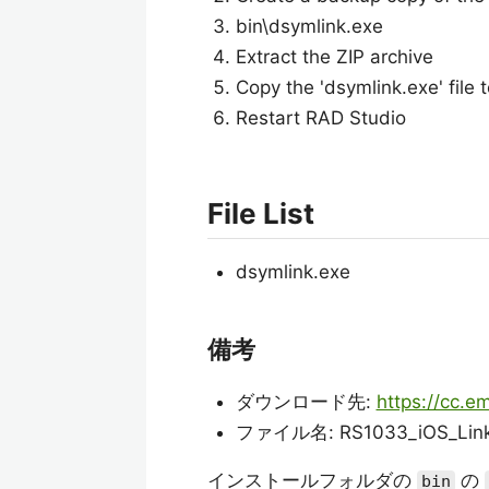
bin\dsymlink.exe
Extract the ZIP archive
Copy the 'dsymlink.exe' file t
Restart RAD Studio
File List
dsymlink.exe
備考
ダウンロード先:
https://cc.
ファイル名: RS1033_iOS_Linki
インストールフォルダの
の
bin