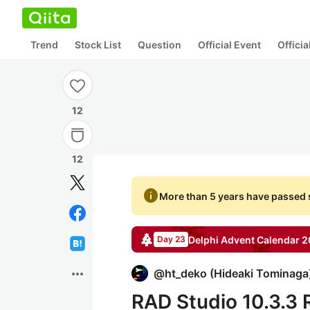
Trend
Stock List
Question
Official Event
Offici
12
12
info
More than 5 years have passed s
Delphi
Advent Calendar
2
Day 23
more_horiz
@
ht_deko
(
Hideaki Tominaga
RAD Studio 10.