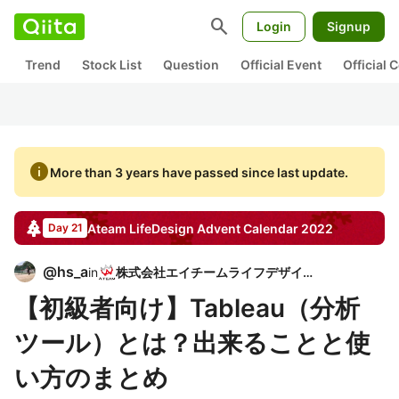
search
Login
Signup
Trend
Stock List
Question
Official Event
Official
info
More than 3 years have passed since last update.
Ateam LifeDesign
Advent Calendar
2022
Day 21
@
hs_a
in
株式会社エイチームライフデザイン
【初級者向け】Tableau（分析
ツール）とは？出来ることと使
い方のまとめ