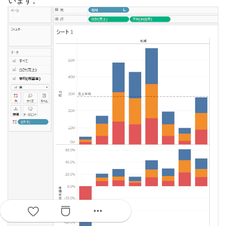
います。
more_horiz