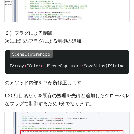
２）フラグによる制御
次に上記のフラグによる制御の追加
SceneCapturer.cpp
TArray
<
FColor
>
USceneCapturer
::
SaveAtlas
(
FString
Fol
のメソッド内部を２か所修正します。
620行目あたりを既存の処理を先ほど追加したグローバル
なフラグで制御するためif分で括ります。