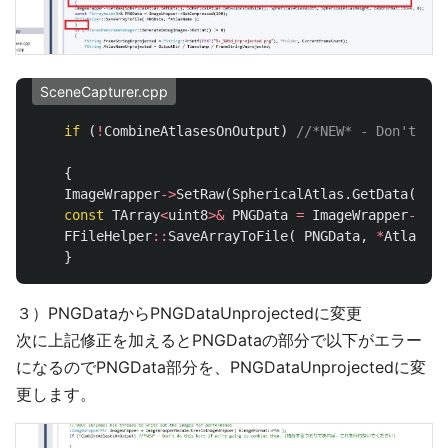
SceneCapturer.cpp
if
(
!
CombineAtlasesOnOutput
)
//*NEW* - Don't
{
ImageWrapper
->
SetRaw
(
SphericalAtlas
.
GetData
(),
S
const
TArray
<
uint8
>&
PNGData
=
ImageWrapper
->
Get
FFileHelper
::
SaveArrayToFile
(
PNGData
,
*
AtlasNam
}
３）PNGDataからPNGDataUnprojectedに変更
次に上記修正を加えるとPNGDataの部分で以下がエラー
になるのでPNGData部分を、PNGDataUnprojectedに変
更します。