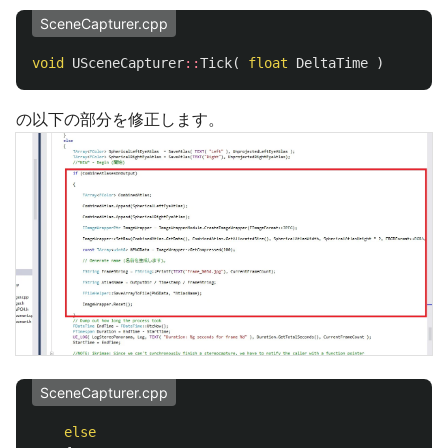
SceneCapturer.cpp
void
USceneCapturer
::
Tick
(
float
DeltaTime
)
の以下の部分を修正します。
SceneCapturer.cpp
else