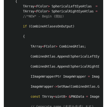
{
TArray
<
FColor
>
SphericalLeftEyeAtlas
=
Save
TArray
<
FColor
>
SphericalRightEyeAtlas
=
Save
//*NEW* - Begin (開始)
if
(
CombineAtlasesOnOutput
)
{
TArray
<
FColor
>
CombinedAtlas
;
CombinedAtlas
.
Append
(
SphericalLeftEyeAtl
CombinedAtlas
.
Append
(
SphericalRightEyeAt
IImageWrapperPtr
ImageWrapper
=
ImageWra
ImageWrapper
->
SetRaw
(
CombinedAtlas
.
GetDa
const
TArray
<
uint8
>
&
PNGData
=
ImageWrap
// Generate name (名前を生成します)。