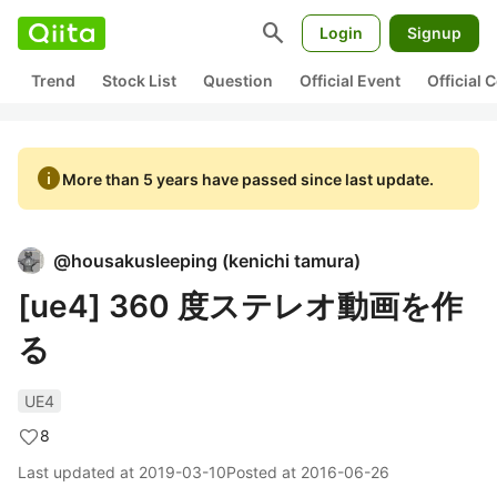
search
Login
Signup
Trend
Stock List
Question
Official Event
Official
info
More than 5 years have passed since last update.
@
housakusleeping
(
kenichi tamura
)
[ue4] 360 度ステレオ動画を作
る
UE4
8
Last updated at
2019-03-10
Posted at
2016-06-26