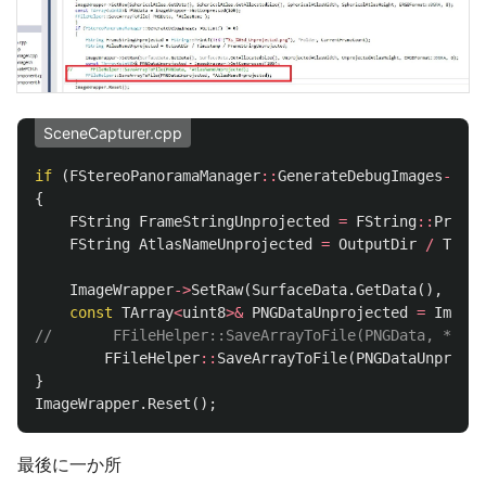
SceneCapturer.cpp
if
(
FStereoPanoramaManager
::
GenerateDebugImages
->
Get
{
FString
FrameStringUnprojected
=
FString
::
Printf
FString
AtlasNameUnprojected
=
OutputDir
/
Times
ImageWrapper
->
SetRaw
(
SurfaceData
.
GetData
(),
Surf
const
TArray
<
uint8
>&
PNGDataUnprojected
=
ImageW
//       FFileHelper::SaveArrayToFile(PNGData, *Atla
FFileHelper
::
SaveArrayToFile
(
PNGDataUnprojec
}
ImageWrapper
.
Reset
();
最後に一か所