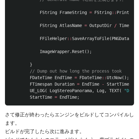
FString
FrameString
=
FString
::
Printf
(
TE
FString
AtlasName
=
OutputDir
/
Timestam
FFileHelper
::
SaveArrayToFile
(
PNGData
,
*
A
ImageWrapper
.
Reset
();
}
// Dump out how long the process took
FDateTime
EndTime
=
FDateTime
::
UtcNow
();
FTimespan
Duration
=
EndTime
-
StartTime
;
UE_LOG
(
LogStereoPanorama
,
Log
,
TEXT
(
"Durat
StartTime
=
EndTime
;
さて修正が終わったらエンジンをビルドしてコンパイルし
ます。
ビルドが完了したら次に進みます。