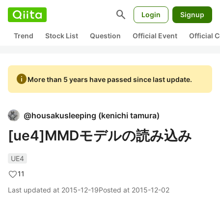
search
Login
Signup
Trend
Stock List
Question
Official Event
Official
info
More than 5 years have passed since last update.
@
housakusleeping
(
kenichi tamura
)
[ue4]MMDモデルの読み込み
UE4
11
Last updated at
2015-12-19
Posted at
2015-12-02