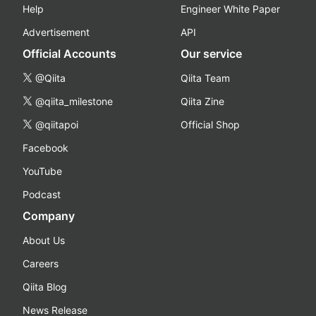
Help
Engineer White Paper
Advertisement
API
Official Accounts
Our service
@Qiita
Qiita Team
@qiita_milestone
Qiita Zine
@qiitapoi
Official Shop
Facebook
YouTube
Podcast
Company
About Us
Careers
Qiita Blog
News Release