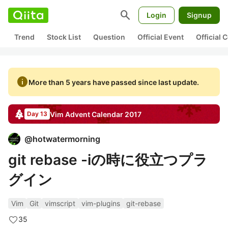
search
Login
Signup
Trend
Stock List
Question
Official Event
Official
info
More than 5 years have passed since last update.
Vim
Advent Calendar
2017
Day 13
@
hotwatermorning
git rebase -iの時に役立つプラ
グイン
Vim
Git
vimscript
vim-plugins
git-rebase
35