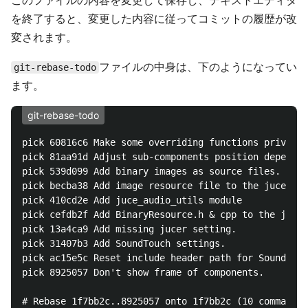
このファイルの内容を変更して保存し、テキストエディタ
を終了すると、変更した内容に従ってコミットの履歴が改
変されます。
ファイルの中身は、下のようになってい
git-rebase-todo
ます。
git-rebase-todo
pick 60816c6 Make some overriding functions private.

pick 81aa91d Adjust sub-components position dependin
pick 539d099 Add binary images as source files.

pick becba38 Add image resource file to the jucer fi
pick 410cd2e Add juce_audio_utils module

pick cefdb2f Add BinaryResource.h & cpp to the jucer
pick 13a4ca9 Add missing jucer setting.

pick 31407b3 Add SoundTouch settings.

pick ac15e5c Reset include header path for SoundTouc
pick 8925057 Don't show frame of components.

# Rebase 1f7bb2c..8925057 onto 1f7bb2c (10 commands)
