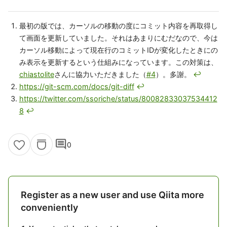
最初の版では、カーソルの移動の度にコミット内容を再取得し
て画面を更新していました。それはあまりにむだなので、今は
カーソル移動によって現在行のコミットIDが変化したときにの
み表示を更新するという仕組みになっています。この対策は、
chiastolite
さんに協力いただきました（
#4
）。多謝。
↩
https://git-scm.com/docs/git-diff
↩
https://twitter.com/ssoriche/status/80082833037534412
8
↩
comment
0
Register as a new user and use Qiita more
conveniently