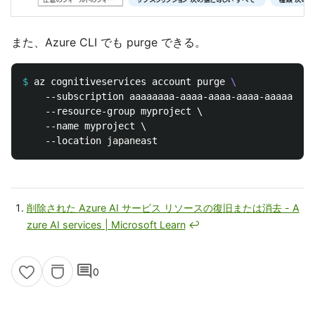
また、Azure CLI でも purge できる。
$
az cognitiveservices account purge 
\
    --subscription aaaaaaaa-aaaa-aaaa-aaaa-aaaaaaaaa
    --resource-group myproject \

    --name myproject \

削除された Azure AI サービス リソースの復旧または消去 - A
zure AI services | Microsoft Learn
↩
comment
0