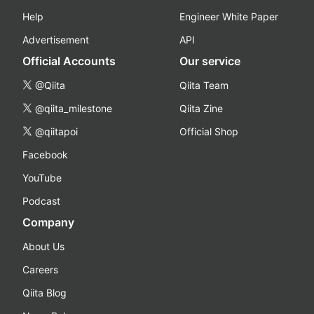
Help
Engineer White Paper
Advertisement
API
Official Accounts
Our service
@Qiita
Qiita Team
@qiita_milestone
Qiita Zine
@qiitapoi
Official Shop
Facebook
YouTube
Podcast
Company
About Us
Careers
Qiita Blog