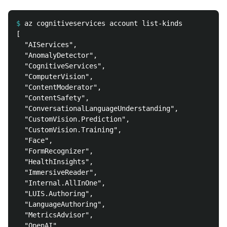
$
[

  "AIServices",

  "AnomalyDetector",

  "CognitiveServices",

  "ComputerVision",

  "ContentModerator",

  "ContentSafety",

  "ConversationalLanguageUnderstanding",

  "CustomVision.Prediction",

  "CustomVision.Training",

  "Face",

  "FormRecognizer",

  "HealthInsights",

  "ImmersiveReader",

  "Internal.AllInOne",

  "LUIS.Authoring",

  "LanguageAuthoring",

  "MetricsAdvisor",

  "OpenAI",
