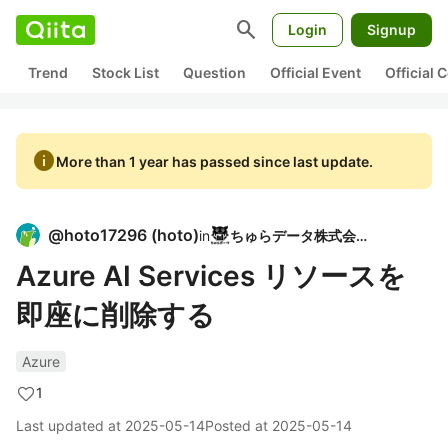
search
Login
Signup
Trend
Stock List
Question
Official Event
Official
info
More than 1 year has passed since last update.
@
hoto17296
(
hoto
)
in
ちゅらデータ株式会社
Azure AI Services リソースを
即座に削除する
Azure
1
Last updated at
2025-05-14
Posted at
2025-05-14