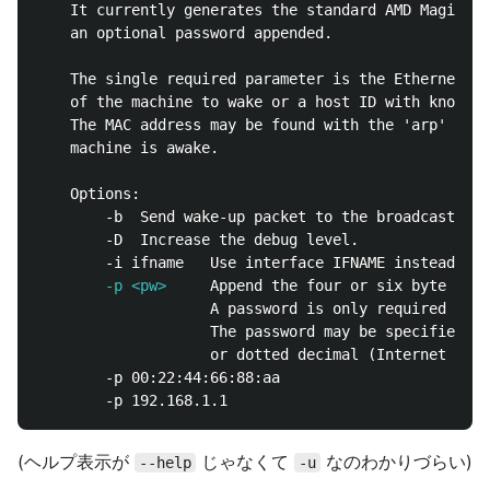
	It currently generates the standard AMD Magic Packet format, with

	an optional password appended.

	The single required parameter is the Ethernet MAC (station) address

	of the machine to wake or a host ID with known NSS 'ethers' entry.

	The MAC address may be found with the 'arp' program while the target

	machine is awake.

	Options:

		-b	Send wake-up packet to the broadcast address.

		-D	Increase the debug level.

		-p <pw>
					A password is only required for a few adapter types.

					The password may be specified in ethernet hex format

					or dotted decimal (Internet address)

		-p 00:22:44:66:88:aa

(ヘルプ表示が
じゃなくて
なのわかりづらい)
--help
-u