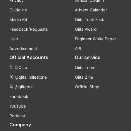
Privacy
Official Column
Guideline
Advent Calendar
Media Kit
Qiita Tech Festa
Feedback/Requests
Qiita Award
Help
Engineer White Paper
Advertisement
API
Official Accounts
Our service
@Qiita
Qiita Team
@qiita_milestone
Qiita Zine
@qiitapoi
Official Shop
Facebook
YouTube
Podcast
Company