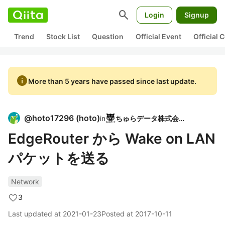
search
Login
Signup
Trend
Stock List
Question
Official Event
Official
info
More than 5 years have passed since last update.
@
hoto17296
(
hoto
)
in
ちゅらデータ株式会社
EdgeRouter から Wake on LAN
パケットを送る
Network
3
Last updated at
2021-01-23
Posted at
2017-10-11