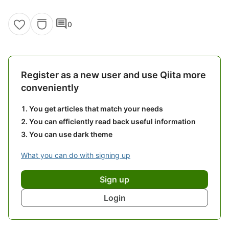
comment
0
Register as a new user and use Qiita more
conveniently
You get articles that match your needs
You can efficiently read back useful information
You can use dark theme
What you can do with signing up
Sign up
Login