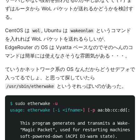
サーバじゃない役割を担わせるのが申し訳なくて (？) ま
ずはルータから WoL パケットが送れるかどうかを検討す
る。
CentOS は
, Ubuntu は
というコマンド
wol
wakeonlan
を入れれば WoL パケットを送れるらしいが、
EdgeRouter の OS は Vyatta ベースなのでそのへんのコ
マンドは簡単には使えなさそうな雰囲気がある・・・。
ていうかネットワーク系の OS なんだからどうせデフォで
入ってるでしょ、と思って探していたら
というそれっぽいのがあった。
/usr/sbin/etherwake
$
sudo 
etherwake 
-u
usage: etherwake [-i <ifname>
]
[
-p
	This program generates and transmits a Wake-On-LAN (WOL)

	"Magic Packet", used for restarting machines that have been

	soft-powered-down (ACPI D3-warm state).
