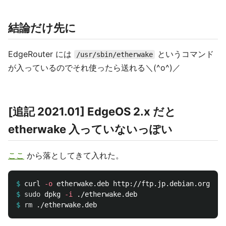
結論だけ先に
EdgeRouter には
というコマンド
/usr/sbin/etherwake
が入っているのでそれ使ったら送れる＼(^o^)／
[追記 2021.01] EdgeOS 2.x だと
etherwake 入っていないっぽい
ここ
から落としてきて入れた。
$
curl 
-o
 etherwake.deb http://ftp.jp.debian.org/deb
$
sudo 
dpkg 
-i
$
rm