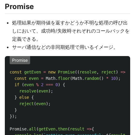
Promise
処理結果が期待値を返すかどうか不明な処理の呼び出
しにおいて、成功時/失敗時それぞれのコールバックを
定義できる。
サーバ通信などの非同期処理で用いるイメージ。
Promise
const
getEven
=
new
Promise
((
resolve
,
reject
)
=>
{
const
even
=
Math
.
floor
(
Math
.
random
()
*
10
);
if 
(
even
%
2
===
0
)
{
resolve
(
even
);
}
else
{
reject
(
even
);
}
});
Promise
.
all
(
getEven
.
then
(
result
=>
{