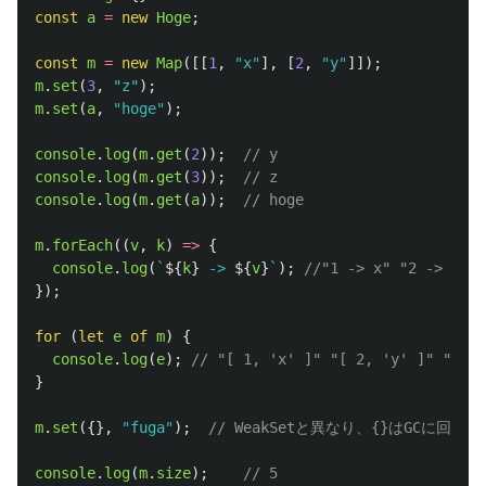
const
a
=
new
Hoge
;
const
m
=
new
Map
([[
1
,
"
x
"
],
[
2
,
"
y
"
]]);
m
.
set
(
3
,
"
z
"
);
m
.
set
(
a
,
"
hoge
"
);
console
.
log
(
m
.
get
(
2
));
// y
console
.
log
(
m
.
get
(
3
));
// z
console
.
log
(
m
.
get
(
a
));
// hoge
m
.
forEach
((
v
,
k
)
=>
{
console
.
log
(
`
${
k
}
 -> 
${
v
}
`
);
//"1 -> x" "2 -> y" "
});
for 
(
let
e
of
m
)
{
console
.
log
(
e
);
// "[ 1, 'x' ]" "[ 2, 'y' ]" "[ 3,
}
m
.
set
({},
"
fuga
"
);
// WeakSetと異なり、{}はGCに回収
console
.
log
(
m
.
size
);
// 5