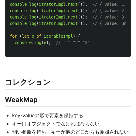
console
.
log
(
itratorImpl
.
next
());
// { value: 1, don
console
.
log
(
itratorImpl
.
next
());
// { value: 2, don
console
.
log
(
itratorImpl
.
next
());
// { value: 3, don
console
.
log
(
itratorImpl
.
next
());
// { value: undefi
for 
(
let
e
of
iterableImpl
)
{
console
.
log
(
e
);
// "1" "2" "3"
}
コレクション
WeakMap
key-valueの形で要素を保持する
キーはオブジェクトでなければならない
弱い参照を持ち、キーが他のどこからも参照されない