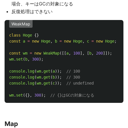
場合、キーはGCの対象になる
反復処理はできない
WeakMap
class
Hoge
{}
const
a
=
new
Hoge
,
b
=
new
Hoge
,
c
=
new
Hoge
;
const
wm
=
new
WeakMap
([[
a
,
100
],
[
b
,
200
]]);
wm
.
set
(
b
,
300
);
console
.
log
(
wm
.
get
(
a
));
// 100
console
.
log
(
wm
.
get
(
b
));
// 300
console
.
log
(
wm
.
get
(
c
));
// undefined
wm
.
set
({},
300
);
// {}はGCの対象になる
Map