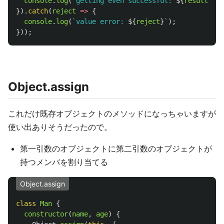
console
.
log
(
`getting even successful: 
${
result
}
`
);
}).
catch
(
reject
=>
{
console
.
log
(
`value error: 
${
reject
}
`
);
}));
Object.assign
これだけ既存オブジェクトのメソッドになっちゃいますが
使い出ありそうだったので。
第一引数のオブジェクトに第二引数のオブジェクトが
持つメンバを割り当てる
Object.assign
class
Man
{
constructor
(
name
,
age
)
{