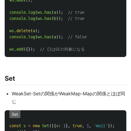
ws
.
add
(
c
);
console
.
log
(
ws
.
has
(
a
));
// true
console
.
log
(
ws
.
has
(
b
));
// true
ws
.
delete
(
a
);
console
.
log
(
ws
.
has
(
a
));
// false
ws
.
add
({});
// {}はGCの対象になる
Set
WeakSet-Setの関係がWeakMap-Mapの関係とほぼ同
じ
Set
const
s
=
new
Set
([{
v
:
1
},
true
,
1
,
'
moji
'
]);