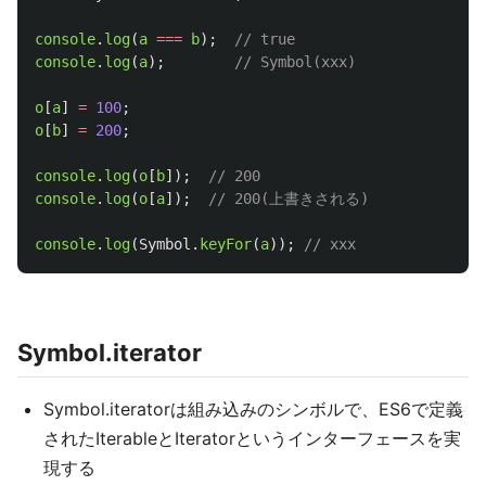
console
.
log
(
a
===
b
);
// true
console
.
log
(
a
);
// Symbol(xxx)
o
[
a
]
=
100
;
o
[
b
]
=
200
;
console
.
log
(
o
[
b
]);
// 200
console
.
log
(
o
[
a
]);
// 200(上書きされる)
console
.
log
(
Symbol
.
keyFor
(
a
));
// xxx
Symbol.iterator
Symbol.iteratorは組み込みのシンボルで、ES6で定義
されたIterableとIteratorというインターフェースを実
現する