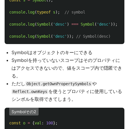
const
s
=
Symbol
();
console
.
log
(
typeof
s
);
// symbol
console
.
log
(
Symbol
(
'
desc
'
)
===
Symbol
(
'
desc
'
));
// f
console
.
log
(
Symbol
(
'
desc
'
));
// Symbol(desc)
Symbolはオブジェクトのキーにできる
Symbolを持っていないスコープはそのプロパティに
はアクセスできないので、値をスコープ内で隠匿でき
る。
ただし
や
Object.getOwnPropertySymbols
を使うとプロパティに使用している
Reflect.ownKeys
シンボルを取得できてしまう。
Symbolその2
const
o
=
{
val
:
100
};