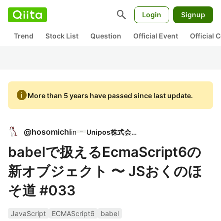
search
Login
Signup
Trend
Stock List
Question
Official Event
Official
info
More than 5 years have passed since last update.
@
hosomichi
in
Unipos株式会社
babelで扱えるEcmaScript6の
新オブジェクト 〜 JSおくのほ
そ道 #033
JavaScript
ECMAScript6
babel