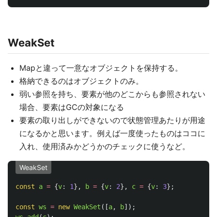
WeakSet
Mapと違って一意なオブジェクトを保持する。
格納できるのはオブジェクトのみ。
弱い参照を持ち、要素が他のどこからも参照されない
場合、要素はGCの対象になる
要素の取り出しができないので状態管理あたりが用途
になるかと思います。例えば一度使ったものはココに
入れ、使用済みかどうかのチェックに使うなど。
WeakSet
const
a
=
{
v
:
1
},
b
=
{
v
:
2
},
c
=
{
v
:
3
};
const
ws
=
new
WeakSet
([
a
,
b
]);