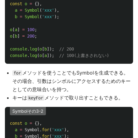
const
o
=
{},
a
=
Symbol
(
'
xxx
'
),
b
=
Symbol
(
'
xxx
'
);
o
[
a
]
=
100
;
o
[
b
]
=
200
;
console
.
log
(
o
[
b
]);
// 200
console
.
log
(
o
[
a
]);
// 100(上書きされない)
メソッドを使うことでもSymbolを生成できる。
for
その場合、引数はシンボルにアクセスするためのキー
としての意味合いを持つ。
キーは
メソッドで取り出すこともできる。
keyFor
Symbolその3-2
const
o
=
{},
a
=
Symbol
.
for
(
'
xxx
'
),
b
=
Symbol
.
for
(
'
xxx
'
);