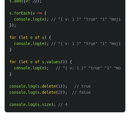
s
.
add
({
v
:
2
});
s
.
forEach
(
v
=>
{
console
.
log
(
v
);
// "{ v: 1 }" "true" "1" "moji" "{
});
for 
(
let
e
of
s
)
{
console
.
log
(
e
);
// "{ v: 1 }" "true" "1" "moji" "{
}
for 
(
let
e
of
s
.
values
())
{
console
.
log
(
e
);
// "{ v: 1 }" "true" "1" "moji" 
}
console
.
log
(
s
.
delete
(
1
));
// true
console
.
log
(
s
.
delete
(
2
));
// false
console
.
log
(
s
.
size
);
// 4