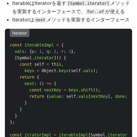
IterableはIteratorを返す
メソッド
[Symbol.iterator]
を実装するインターフェースで、
が使える
for..of
Iteratorは
メソッドを実装するインターフェース
next
Iterator
const
iterableImpl
=
{
vals
:
{
p
:
1
,
q
:
2
,
r
:
3
},
[
Symbol
.
iterator
]()
{
const
self
=
this
,
keys
=
Object
.
keys
(
self
.
vals
);
return
{
next
:
()
=>
{
const
nextKey
=
keys
.
shift
();
return
{
value
:
self
.
vals
[
nextKey
],
done
:
!
ne
}
}
}
};
const
itratorImpl
=
iterableImpl
[
Symbol
.
iterator
]();