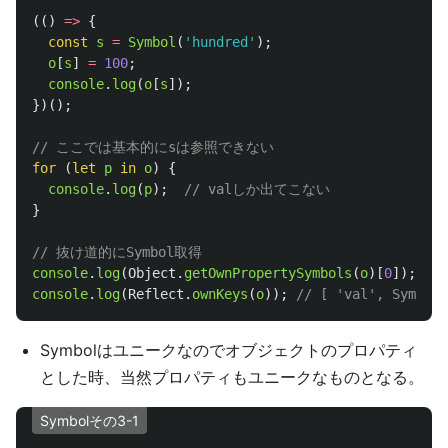
(()
=>
{
const
s
=
Symbol
(
'
hundred
'
);
o
[
s
]
=
100
;
console
.
log
(
o
[
s
]);
})();
// ここでは基本的にsは参照できない
for 
(
let
p
in
o
)
{
console
.
log
(
p
);
// valしか出てこない
}
// 抜け道的にSymbol取得
console
.
log
(
Object
.
getOwnPropertySymbols
(
o
)[
0
]);
//
console
.
log
(
Reflect
.
ownKeys
(
o
));
// [ 'val', Symbol(
Symbolはユニークなのでオブジェクトのプロパティ
とした時、当然プロパティもユニークなものとなる。
Symbolその3-1