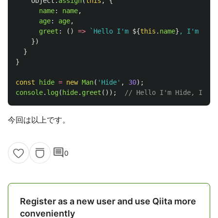
Object
.
assign
(
this
,
{
name
:
name
,
age
:
age
,
greet
:
()
=>
`Hello I'm 
${
this
.
name
}
, I'm 
${
th
})
}
}
const
hide
=
new
Man
(
'
Hide
'
,
30
);
console
.
log
(
hide
.
greet
());
// Hello I'm Hide, I'm 3
今回は以上です。
comment
0
Register as a new user and use Qiita more
conveniently