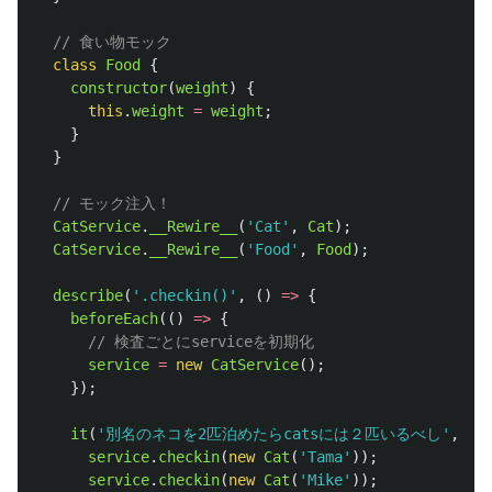
// 食い物モック
class
Food
{
constructor
(
weight
)
{
this
.
weight
=
weight
;
}
}
// モック注入！
CatService
.
__Rewire__
(
'
Cat
'
,
Cat
);
CatService
.
__Rewire__
(
'
Food
'
,
Food
);
describe
(
'
.checkin()
'
,
()
=>
{
beforeEach
(()
=>
{
// 検査ごとにserviceを初期化
service
=
new
CatService
();
});
it
(
'
別名のネコを2匹泊めたらcatsには２匹いるべし
'
,
()
service
.
checkin
(
new
Cat
(
'
Tama
'
));
service
.
checkin
(
new
Cat
(
'
Mike
'
));