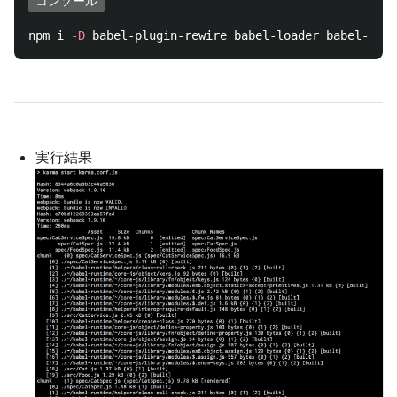
コンソール
npm i 
-D
実行結果