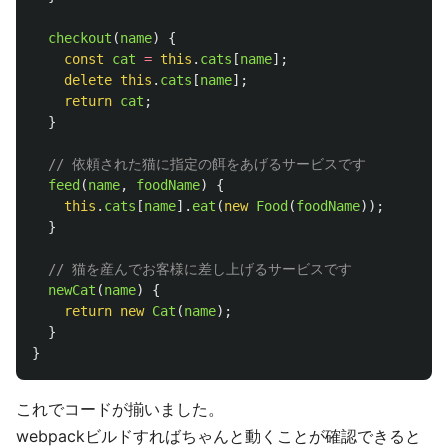
checkout
(
name
)
{
const
cat
=
this
.
cats
[
name
];
delete
this
.
cats
[
name
];
return
cat
;
}
// 依頼された猫に指定の餌をあげるサービスです
feed
(
name
,
foodName
)
{
this
.
cats
[
name
].
eat
(
new
Food
(
foodName
));
}
// 猫を産んでお客様に差し上げるサービスです
newCat
(
name
)
{
return
new
Cat
(
name
);
}
}
これでコードが揃いました。
webpackビルドすればちゃんと動くことが確認できると