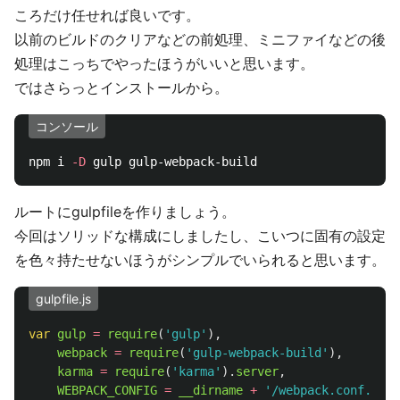
ころだけ任せれば良いです。
以前のビルドのクリアなどの前処理、ミニファイなどの後
処理はこっちでやったほうがいいと思います。
ではさらっとインストールから。
コンソール
npm i 
-D
ルートにgulpfileを作りましょう。
今回はソリッドな構成にしましたし、こいつに固有の設定
を色々持たせないほうがシンプルでいられると思います。
gulpfile.js
var
gulp
=
require
(
'
gulp
'
),
webpack
=
require
(
'
gulp-webpack-build
'
),
karma
=
require
(
'
karma
'
).
server
,
WEBPACK_CONFIG
=
__dirname
+
'
/webpack.conf.js
'
,