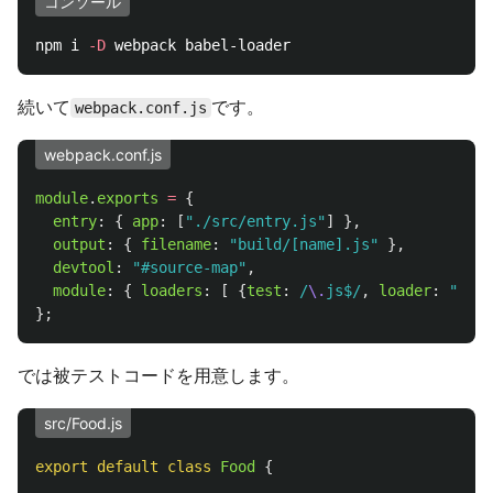
コンソール
npm i 
-D
続いて
です。
webpack.conf.js
webpack.conf.js
module
.
exports
=
{
entry
:
{
app
:
[
"
./src/entry.js
"
]
},
output
:
{
filename
:
"
build/[name].js
"
},
devtool
:
"
#source-map
"
,
module
:
{
loaders
:
[
{
test
:
/
\.
js$/
,
loader
:
"
babe
};
では被テストコードを用意します。
src/Food.js
export
default
class
Food
{