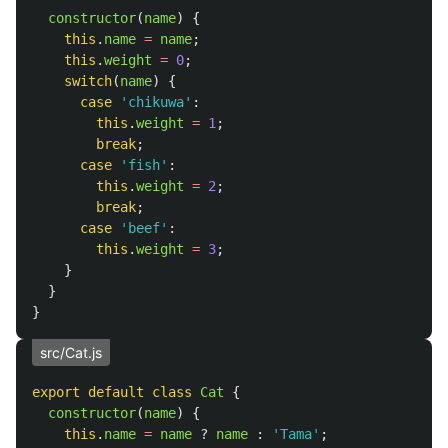
constructor
(
name
)
{
this
.
name
=
name
;
this
.
weight
=
0
;
switch
(
name
)
{
case
'
chikuwa
'
:
this
.
weight
=
1
;
break
;
case
'
fish
'
:
this
.
weight
=
2
;
break
;
case
'
beef
'
:
this
.
weight
=
3
;
}
}
}
src/Cat.js
export
default
class
Cat
{
constructor
(
name
)
{
this
.
name
=
name
?
name
:
'
Tama
'
;