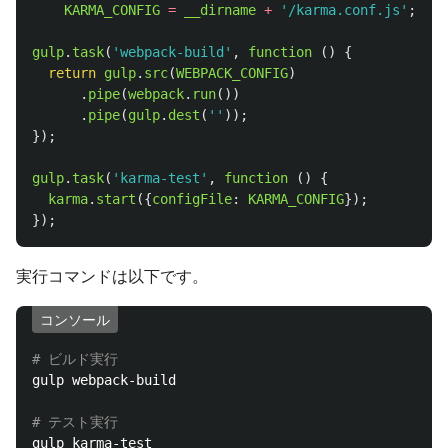
KARMA_CONFIG
=
__dirname
+
'
/karma.conf.js
'
;
gulp
.
task
(
'
webpack-build
'
,
function 
()
{
return
gulp
.
src
(
WEBPACK_CONFIG
)
.
pipe
(
webpack
.
run
())
.
pipe
(
gulp
.
dest
(
''
));
});
gulp
.
task
(
'
karma-test
'
,
function 
()
{
karma
.
start
({
configFile
:
KARMA_CONFIG
});
});
実行コマンドは以下です。
コンソール
# ビルド実行
gulp webpack-build

# テスト実行