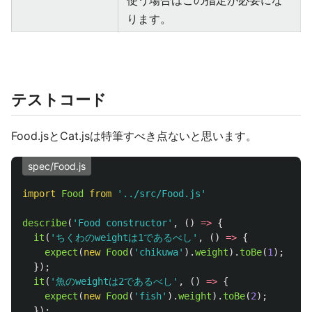
使う場合はこの指定が必要にな
ります。
テストコード
Food.jsとCat.jsは特筆すべき点ないと思います。
spec/Food.js
import
Food
from
'
../src/Food.js
'
describe
(
'
Food constructor
'
,
()
=>
{
it
(
'
ちくわのweightは1であるべし
'
,
()
=>
{
expect
(
new
Food
(
'
chikuwa
'
).
weight
).
toBe
(
1
);
});
it
(
'
魚のweightは2であるべし
'
,
()
=>
{
expect
(
new
Food
(
'
fish
'
).
weight
).
toBe
(
2
);
});