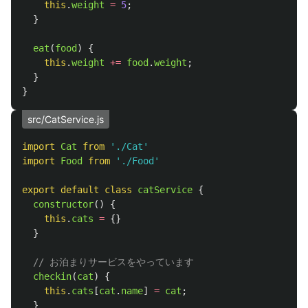
this
.
weight
=
5
;
}
eat
(
food
)
{
this
.
weight
+=
food
.
weight
;
}
}
src/CatService.js
import
Cat
from
'
./Cat
'
import
Food
from
'
./Food
'
export
default
class
catService
{
constructor
()
{
this
.
cats
=
{}
}
// お泊まりサービスをやっています
checkin
(
cat
)
{
this
.
cats
[
cat
.
name
]
=
cat
;
}