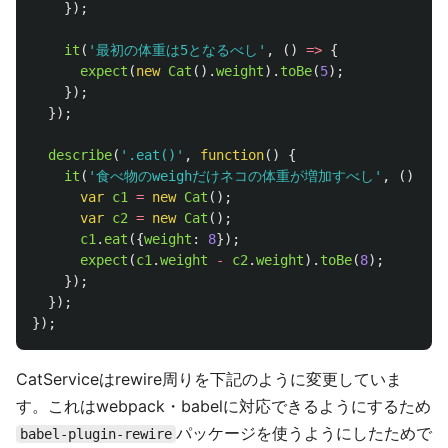
});
it
(
'
最初の体重は5となるべし
'
,
()
=>
{
expect
(
new
Cat
().
weight
).
toBe
(
5
);
});
});
describe
(
'
.eat()
'
,
function
()
{
it
(
'
食べ物のweighだけネコの体重が増加すべし
'
,
()
=>
var
c1
=
new
Cat
();
var
c2
=
new
Cat
();
c1
.
eat
({
weight
:
8
});
expect
(
c1
.
weight
-
c2
.
weight
).
toBe
(
8
);
});
});
});
CatServiceはrewire周りを下記のように変更していま
す。これはwebpack・babelに対応できるようにするため
パッケージを使うようにしたためで
babel-plugin-rewire