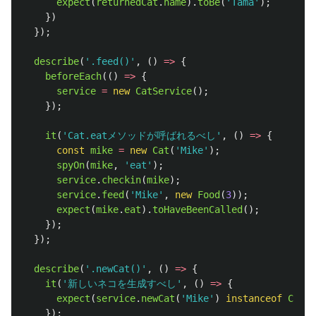
expect
(
returnedCat
.
name
).
toBe
(
'
Tama
'
);
})
});
describe
(
'
.feed()
'
,
()
=>
{
beforeEach
(()
=>
{
service
=
new
CatService
();
});
it
(
'
Cat.eatメソッドが呼ばれるべし
'
,
()
=>
{
const
mike
=
new
Cat
(
'
Mike
'
);
spyOn
(
mike
,
'
eat
'
);
service
.
checkin
(
mike
);
service
.
feed
(
'
Mike
'
,
new
Food
(
3
));
expect
(
mike
.
eat
).
toHaveBeenCalled
();
});
});
describe
(
'
.newCat()
'
,
()
=>
{
it
(
'
新しいネコを生成すべし
'
,
()
=>
{
expect
(
service
.
newCat
(
'
Mike
'
)
instanceof
Cat
).
});