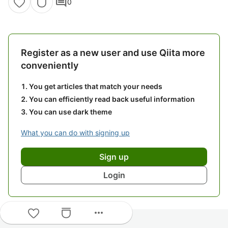
comment
0
Register as a new user and use Qiita more
conveniently
You get articles that match your needs
You can efficiently read back useful information
You can use dark theme
What you can do with signing up
Sign up
Login
more_horiz