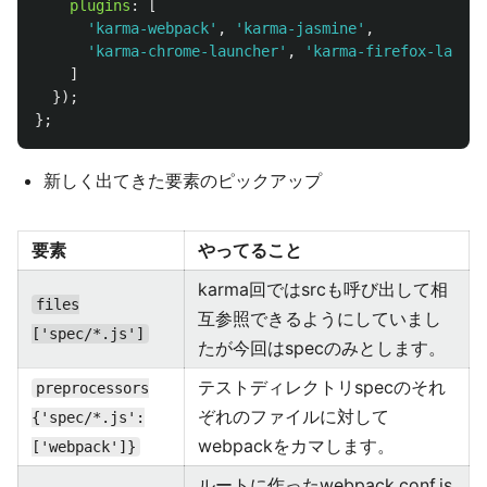
plugins
:
[
'
karma-webpack
'
,
'
karma-jasmine
'
,
'
karma-chrome-launcher
'
,
'
karma-firefox-launch
]
});
};
新しく出てきた要素のピックアップ
要素
やってること
karma回ではsrcも呼び出して相
files
互参照できるようにしていまし
['spec/*.js']
たが今回はspecのみとします。
テストディレクトリspecのそれ
preprocessors
ぞれのファイルに対して
{'spec/*.js':
webpackをカマします。
['webpack']}
ルートに作ったwebpack.conf.js