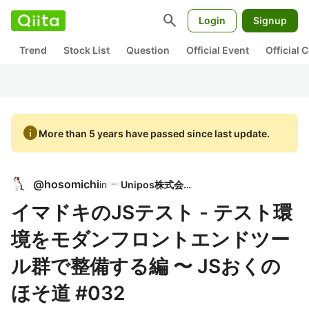
search
Login
Signup
Trend
Stock List
Question
Official Event
Official
info
More than 5 years have passed since last update.
@
hosomichi
in
Unipos株式会社
イマドキのJSテスト - テスト環
境をモダンフロントエンドツー
ル群で整備する編 〜 JSおくの
ほそ道 #032