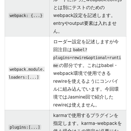
とは別にテストのための
webpack設定を記述します。
webpack: {...}
entryやoutput要素は入れませ
ん。
ローダー設定を記述しますが今
回注目は
babel?
plugins=rewire&optional=runti
の部分です。これはbabel・
me
webpack.module.
webpack環境で使用できる
loaders:[...]
rewireを使えるようにコンパイ
ルに組み込んでいます。今回環
境ではJasmine回で紹介した
rewireは使えません。
karmaで使用するプラグインを
指定します。karma-webpackを
plugins:[...]