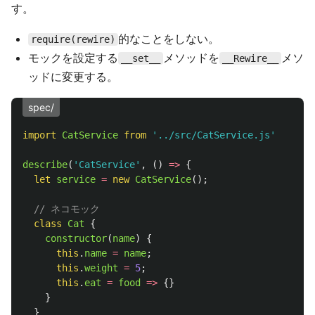
す。
的なことをしない。
require(rewire)
モックを設定する
メソッドを
メソ
__set__
__Rewire__
ッドに変更する。
spec/
import
CatService
from
'
../src/CatService.js
'
describe
(
'
CatService
'
,
()
=>
{
let
service
=
new
CatService
();
// ネコモック
class
Cat
{
constructor
(
name
)
{
this
.
name
=
name
;
this
.
weight
=
5
;
this
.
eat
=
food
=>
{}
}
}