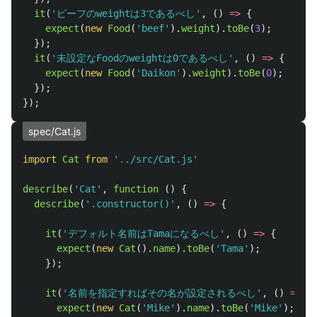
it
(
'
ビーフのweightは3であるべし
'
,
()
=>
{
expect
(
new
Food
(
'
beef
'
).
weight
).
toBe
(
3
);
});
it
(
'
未設定なFoodのweightは0であるべし
'
,
()
=>
{
expect
(
new
Food
(
'
Daikon
'
).
weight
).
toBe
(
0
);
});
});
spec/Cat.js
import
Cat
from
'
../src/Cat.js
'
describe
(
'
Cat
'
,
function 
()
{
describe
(
'
.constructor()
'
,
()
=>
{
it
(
'
デフォルト名前はTamaになるべし
'
,
()
=>
{
expect
(
new
Cat
().
name
).
toBe
(
'
Tama
'
);
});
it
(
'
名前を指定すればその名が設定されるべし
'
,
()
=>
{
expect
(
new
Cat
(
'
Mike
'
).
name
).
toBe
(
'
Mike
'
);