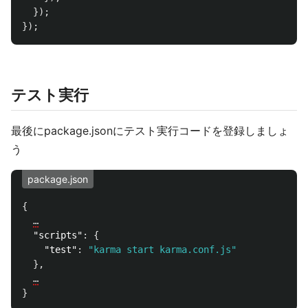
});
});
テスト実行
最後にpackage.jsonにテスト実行コードを登録しましょ
う
package.json
{
…
"scripts"
:
{
"test"
:
"karma start karma.conf.js"
},
…
}