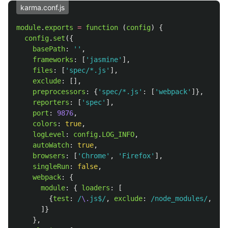
karma.conf.js
module
.
exports
=
function 
(
config
)
{
config
.
set
({
basePath
:
''
,
frameworks
:
[
'
jasmine
'
],
files
:
[
'
spec/*.js
'
],
exclude
:
[],
preprocessors
:
{
'
spec/*.js
'
:
[
'
webpack
'
]},
reporters
:
[
'
spec
'
],
port
:
9876
,
colors
:
true
,
logLevel
:
config
.
LOG_INFO
,
autoWatch
:
true
,
browsers
:
[
'
Chrome
'
,
'
Firefox
'
],
singleRun
:
false
,
webpack
:
{
module
:
{
loaders
:
[
{
test
:
/
\.
js$/
,
exclude
:
/node_modules/
,
loa
]}
},