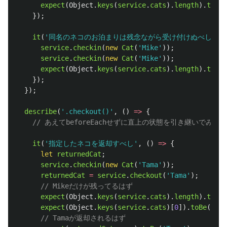
expect
(
Object
.
keys
(
service
.
cats
).
length
).
toBe
(
});
it
(
'
同名のネコのお泊まりは残念ながら受け付けぬべし
'
,
service
.
checkin
(
new
Cat
(
'
Mike
'
));
service
.
checkin
(
new
Cat
(
'
Mike
'
));
expect
(
Object
.
keys
(
service
.
cats
).
length
).
toBe
(
});
});
describe
(
'
.checkout()
'
,
()
=>
{
// あえてbeforeEachせずに直上の状態を引き継いでみる
it
(
'
指定したネコを返却すべし
'
,
()
=>
{
let
returnedCat
;
service
.
checkin
(
new
Cat
(
'
Tama
'
));
returnedCat
=
service
.
checkout
(
'
Tama
'
);
// Mikeだけが残ってるはず
expect
(
Object
.
keys
(
service
.
cats
).
length
).
toBe
(
expect
(
Object
.
keys
(
service
.
cats
)[
0
]).
toBe
(
'
Mik
// Tamaが返却されるはず