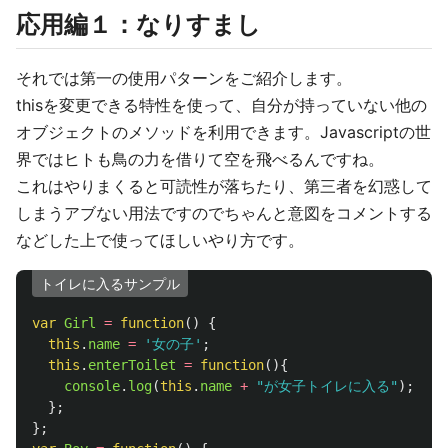
応用編１：なりすまし
それでは第一の使用パターンをご紹介します。
thisを変更できる特性を使って、自分が持っていない他の
オブジェクトのメソッドを利用できます。Javascriptの世
界ではヒトも鳥の力を借りて空を飛べるんですね。
これはやりまくると可読性が落ちたり、第三者を幻惑して
しまうアブない用法ですのでちゃんと意図をコメントする
などした上で使ってほしいやり方です。
トイレに入るサンプル
var
Girl
=
function
()
{
this
.
name
=
'
女の子
'
;
this
.
enterToilet
=
function
(){
console
.
log
(
this
.
name
+
"
が女子トイレに入る
"
);
};
};