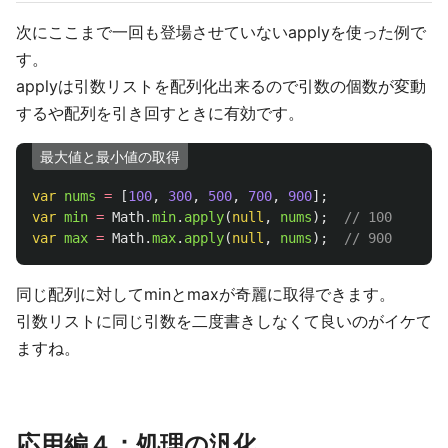
次にここまで一回も登場させていないapplyを使った例で
す。
applyは引数リストを配列化出来るので引数の個数が変動
するや配列を引き回すときに有効です。
最大値と最小値の取得
var
nums
=
[
100
,
300
,
500
,
700
,
900
];
var
min
=
Math
.
min
.
apply
(
null
,
nums
);
// 100
var
max
=
Math
.
max
.
apply
(
null
,
nums
);
// 900
同じ配列に対してminとmaxが奇麗に取得できます。
引数リストに同じ引数を二度書きしなくて良いのがイケて
ますね。
応用編４：処理の汎化