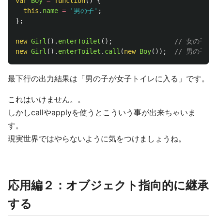
var
Boy
=
function
()
{
this
.
name
=
'
男の子
'
;
};
new
Girl
().
enterToilet
();
// 女の子
new
Girl
().
enterToilet
.
call
(
new
Boy
());
// 男の子
最下行の出力結果は「男の子が女子トイレに入る」です。
これはいけません。。
しかしcallやapplyを使うとこういう事が出来ちゃいま
す。
現実世界ではやらないように気をつけましょうね。
応用編２：オブジェクト指向的に継承
する