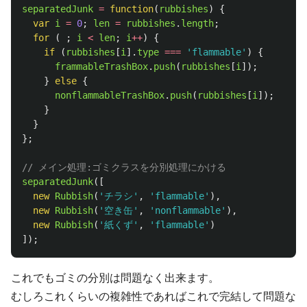
separatedJunk
=
function
(
rubbishes
)
{
var
i
=
0
;
len
=
rubbishes
.
length
;
for 
(
;
i
<
len
;
i
++
)
{
if 
(
rubbishes
[
i
].
type
===
'
flammable
'
)
{
frammableTrashBox
.
push
(
rubbishes
[
i
]);
}
else
{
nonflammableTrashBox
.
push
(
rubbishes
[
i
]);
}
}
};
// メイン処理:ゴミクラスを分別処理にかける
separatedJunk
([
new
Rubbish
(
'
チラシ
'
,
'
flammable
'
),
new
Rubbish
(
'
空き缶
'
,
'
nonflammable
'
),
new
Rubbish
(
'
紙くず
'
,
'
flammable
'
)
]);
これでもゴミの分別は問題なく出来ます。
むしろこれくらいの複雑性であればこれで完結して問題な