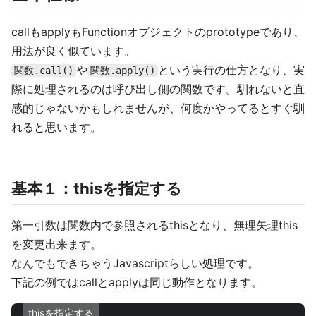
callもapplyもFunctionオブジェクトのprototypeであり、
用法が良く似ています。
や
という実行の仕方となり、実
関数.call()
関数.apply()
際に処理されるのは呼び出し側の関数です。馴れないと直
感的じゃないかもしれませんが、何度かやってるとすぐ馴
れると思います。
基本１：thisを指定する
第一引数は関数内で参照されるthisとなり、無理矢理this
を変更出来ます。
なんでもできちゃうJavascriptらしい処理です。
下記の例ではcallとapplyは同じ動作となります。
thisを指定する