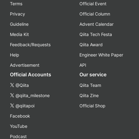
Terms
Official Event
Privacy
Official Column
Guideline
Advent Calendar
Media Kit
Qiita Tech Festa
Feedback/Requests
Qiita Award
Help
Engineer White Paper
Advertisement
API
Official Accounts
Our service
@Qiita
Qiita Team
@qiita_milestone
Qiita Zine
@qiitapoi
Official Shop
Facebook
YouTube
Podcast