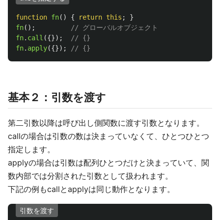
function
fn
()
{
return
this
;
}
fn
();
// グローバルオブジェクト
fn
.
call
({});
// {}
fn
.
apply
({});
// {}
基本２：引数を渡す
第二引数以降は呼び出し側関数に渡す引数となります。
callの場合は引数の数は決まっていなくて、ひとつひとつ
指定します。
applyの場合は引数は配列ひとつだけと決まっていて、関
数内部では分割された引数として扱われます。
下記の例もcallとapplyは同じ動作となります。
引数を渡す