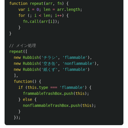
function
repeat
(
arr
,
fn
)
{
var
i
=
0
;
len
=
arr
.
length
;
for 
(;
i
<
len
;
i
++
)
{
fn
.
call
(
arr
[
i
]);
}
}
// メイン処理
repeat
([
new
Rubbish
(
'
チラシ
'
,
'
flammable
'
),
new
Rubbish
(
'
空き缶
'
,
'
nonflammable
'
),
new
Rubbish
(
'
紙くず
'
,
'
flammable
'
)
],
function
()
{
if 
(
this
.
type
===
'
flammable
'
)
{
frammableTrashBox
.
push
(
this
);
}
else
{
nonflammableTrashBox
.
push
(
this
);
}
});