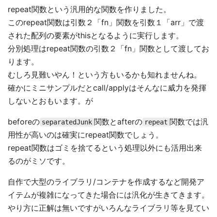
repeat関数という汎用的な関数を作りました。
このrepeat関数は引数２「fn」関数を引数１「arr」で渡
された配列の要素がthisとなるように実行します。
分別処理はrepeat関数の引数２「fn」関数として渡してお
ります。
むしろ見難いやん！という方もいるかも知れませんね。
確かにミニサンプルだとcall/applyはそんなに威力を発揮
しないとおもいます。が
beforeの
関数とafterの
関数では汎
separatedJunk
repeat
用性が高いのは確実にrepeat関数でしょう。
repeat関数はゴミを捨てるという処理以外にも活用出来
るのがミソです。
自作で大型のライブラリ/コンテナを作成するなど開発ア
イテムが複雑になってきた場合には汎化が生きてきます。
やり方に正解は無いですがいろんなライブラリ等を見てい