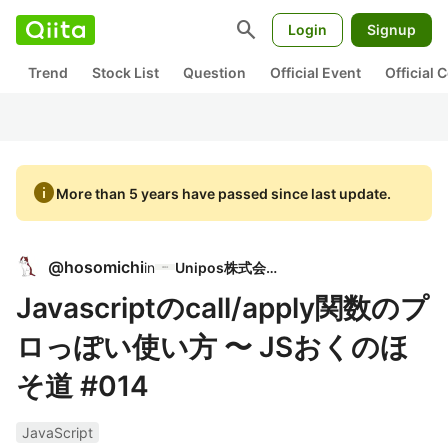
search
Login
Signup
Trend
Stock List
Question
Official Event
Official
info
More than 5 years have passed since last update.
@
hosomichi
in
Unipos株式会社
Javascriptのcall/apply関数のプ
ロっぽい使い方 〜 JSおくのほ
そ道 #014
JavaScript