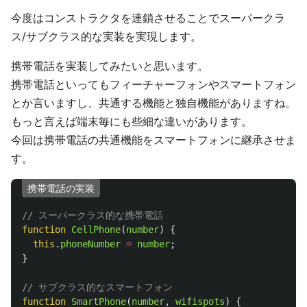
今度はコンストラクタを連鎖させることでスーパークラ
ス/サブクラス的な実装を実現します。
携帯電話を実装してみたいと思います。
携帯電話といってもフィーチャーフォンやスマートフォン
とか言いますし、共通する機能と独自機能がありますね。
もっと言えば端末毎にも些細な違いがあります。
今回は携帯電話の共通機能をスマートフォンに継承させま
す。
携帯電話の実装
// スーパークラス的な携帯電話
function
CellPhone
(
number
)
{
this
.
phoneNumber
=
number
;
}
// サブクラス的なスマートフォン
function
SmartPhone
(
number
,
wifispots
)
{