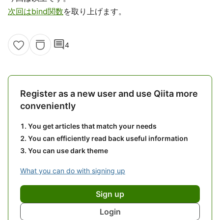
次回はbind関数
を取り上げます。
comment
4
Register as a new user and use Qiita more
conveniently
You get articles that match your needs
You can efficiently read back useful information
You can use dark theme
What you can do with signing up
Sign up
Login