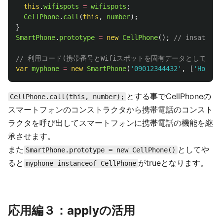
this
.
wifispots
=
wifispots
;
CellPhone
.
call
(
this
,
number
);
}
SmartPhone
.
prototype
=
new
CellPhone
();
// insatnce
// 利用コード(携帯番号とWifiスポットを固有データとして持た
var
myphone
=
new
SmartPhone
(
'
09012344432
'
,
[
'
Home
'
,
とする事でCellPhoneの
CellPhone.call(this, number);
スマートフォンのコンストラクタから携帯電話のコンスト
ラクタを呼び出してスマートフォンに携帯電話の機能を継
承させます。
また
としてや
SmartPhone.prototype = new CellPhone()
ると
がtrueとなります。
myphone instanceof CellPhone
応用編３：applyの活用