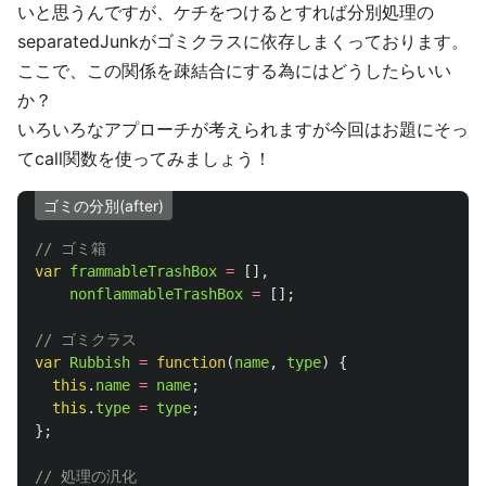
いと思うんですが、ケチをつけるとすれば分別処理の
separatedJunkがゴミクラスに依存しまくっております。
ここで、この関係を疎結合にする為にはどうしたらいい
か？
いろいろなアプローチが考えられますが今回はお題にそっ
てcall関数を使ってみましょう！
ゴミの分別(after)
// ゴミ箱
var
frammableTrashBox
=
[],
nonflammableTrashBox
=
[];
// ゴミクラス
var
Rubbish
=
function
(
name
,
type
)
{
this
.
name
=
name
;
this
.
type
=
type
;
};
// 処理の汎化