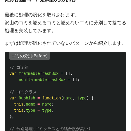
最後に処理の汎化を取りあげます。
沢山のゴミを燃えるゴミと燃えないゴミに分別して捨てる
処理を実装してみます。
まずは処理が汎化されていないパターンから紹介します。
ゴミの分別(Before)
// ゴミ箱
var
frammableTrashBox
=
[],
nonflammableTrashBox
=
[];
// ゴミクラス
var
Rubbish
=
function
(
name
,
type
)
{
this
.
name
=
name
;
this
.
type
=
type
;
};
// 分別処理(ゴミクラスとの結合度が高い)