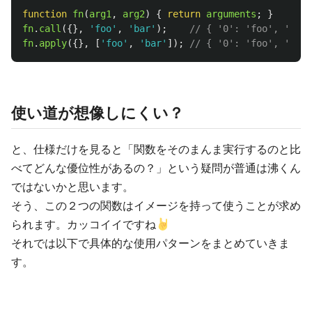
function
fn
(
arg1
,
arg2
)
{
return
arguments
;
}
fn
.
call
({},
'
foo
'
,
'
bar
'
);
// { '0': 'foo', '1': 
fn
.
apply
({},
[
'
foo
'
,
'
bar
'
]);
// { '0': 'foo', '1': 
使い道が想像しにくい？
と、仕様だけを見ると「関数をそのまんま実行するのと比
べてどんな優位性があるの？」という疑問が普通は沸くん
ではないかと思います。
そう、この２つの関数はイメージを持って使うことが求め
られます。カッコイイですね
それでは以下で具体的な使用パターンをまとめていきま
す。