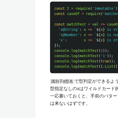
const
I
=
require
(
'
immutable
'
)
const
caseOf
=
require
(
'
matche
const
matchTest
=
val
=>
caseO
'
x@String
'
:
x
=>
`
${
x
}
 is st
'
x@Number
'
:
x
=>
`
${
x
}
 is nu
'
x
'
:
x
=>
`
${
x
}
 is ot
});
console
.
log
(
matchTest
(
1
));
console
.
log
(
matchTest
(
'
1
'
));
console
.
log
(
matchTest
(
true
));
console
.
log
(
matchTest
(
I
.
List
([
で型判定ができるよ
識別子@型名
型指定なしのxはワイルドカード
一応書いておくと、手前のパター
は来ないはずです。