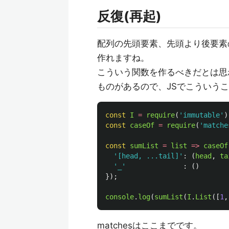
反復(再起)
配列の先頭要素、先頭より後要素
作れますね。
こういう関数を作るべきだとは思わ
ものがあるので、JSでこういう
const
I
=
require
(
'
immutable
'
)
const
caseOf
=
require
(
'
matche
const
sumList
=
list
=>
caseOf
'
[head, ...tail]
'
:
(
head
,
ta
'
_
'
:
()
});
console
.
log
(
sumList
(
I
.
List
([
1
,
matchesはここまでです。