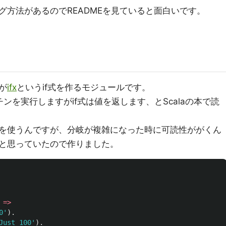
グ方法があるのでREADMEを見ていると面白いです。
が
ifx
というif式を作るモジュールです。
ンを実行しますがif式は値を返します、とScalaの本で読
を使うんですが、分岐が複雑になった時に可読性ががくん
と思っていたので作りました。
=>
0
'
).
Just 100
'
).