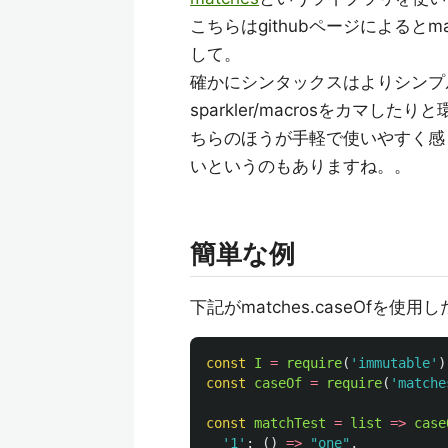
こちらはgithubページによるとmatc
して。
確かにシンタックスはよりシンプル
sparkler/macrosをカ
ちらのほうが手軽で使いやすく感じ
いというのもありますね。。
簡単な例
下記がmatches.caseOfを使
const
I
=
require
(
'
immutable
'
)
const
caseOf
=
require
(
'
matche
const
matchTest
=
list
=>
case
'
1
'
:
()
=>
"
one
"
,