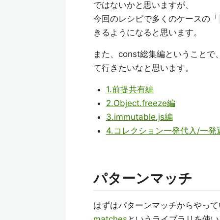
ではないかと思いますが、
今回のレシピで多くのケースの「
きるようになると思います。
また、const総集編ということで、
て行きたいなと思います。
1.前提共有編
2.Object.freeze編
3.immutable.js編
4.コレクション一発代入/一発
パターンマッチ
はずはパターンマッチからやって
matches
というライブラリを使い