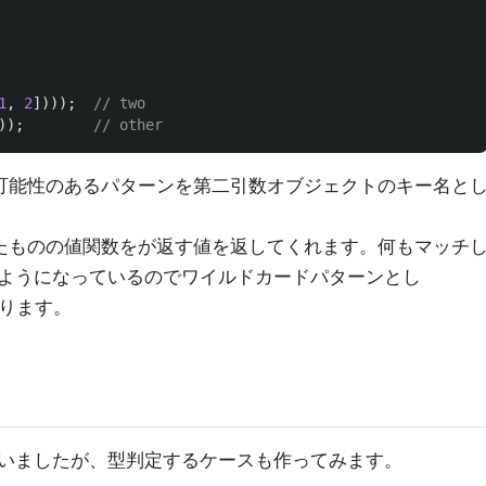
1
,
2
])));
// two
));
// other
可能性のあるパターンを第二引数オブジェクトのキー名と
たものの値関数をが返す値を返してくれます。何もマッチ
ようになっているのでワイルドカードパターンとし
ります。
いましたが、型判定するケースも作ってみます。