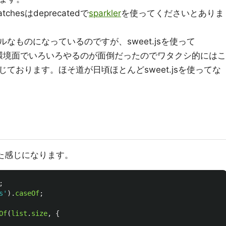
hesはdeprecatedで
sparkler
を使ってくださいとありま
なものになっているのですが、sweet.jsを使って
マしたりと環境面でいろいろやるのが面倒だったのでワタクシ的にはこ
ております。ほそ道が日頃ほとんどsweet.jsを使ってな
用した感じになります。
;
s
'
).
caseOf
;
Of
(
list
.
size
,
{