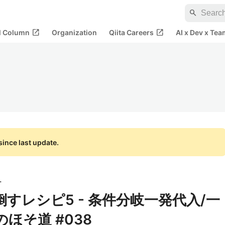
search
open_in_new
open_in_new
al Column
Organization
Qiita Careers
AI x Dev x Tea
ince last update.
式会社
い倒すレシピ5 - 条件分岐一発代入/一
のほそ道 #038