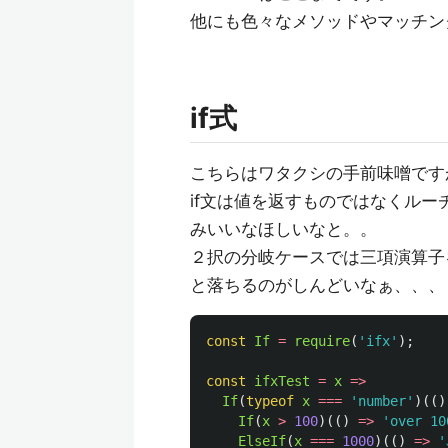
他にも色々なメソッドやマッチン
if式
こちらはワタクシの手前味噌です
if文は値を返すものではなくルーチ
みいいなほしいなと。。
２択の分岐ケースでは三項演算子
と落ちるのがしんどいなぁ、、、
const
If
=
require
(
'
ifx
'
);
const
ifxTest
=
x
=>
If
(
typeof
x
===
'
number
'
)(()
If
(
x
>
100
)(()
=>
'
over 10
ElseIf
(
x
===
1000
)(()
=>
'