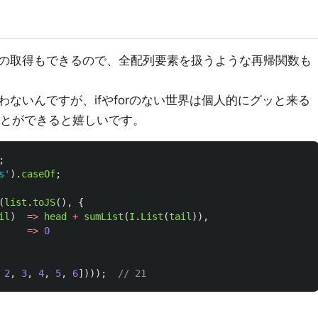
の取得もできるので、全配列要素を扱うような再帰関数も
ないんですが、ifやforのない世界は個人的にグッと来る
ことができると嬉しいです。
;
s
'
).
caseOf
;
(
list
.
toJS
(),
{
il
)
=>
head
+
sumList
(
I
.
List
(
tail
)),
=>
0
2
,
3
,
4
,
5
,
6
])));
// 21