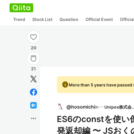
Trend
Stock List
Question
Official Event
Offici
20
21
info
More than 5 years have passed s
@
hosomichi
in
Unipos株
ES6のconstを使
more_horiz
発返却編 〜 JSおく