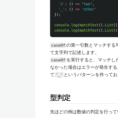
'
2
'
:
()
=>
"
two
"
,
'
_
'
:
()
=>
'
other
'
});
console
.
log
(
matchTest
(
I
.
List
([
console
.
log
(
matchTest
(
I
.
List
()
の第一引数とマッチする
caseOf
て文字列で記述します。
を実行すると、マッチし
caseOf
なかった場合はエラーが発生する
て
というパターンを作ってお
'_'
型判定
先ほどの例は数値の判定を行って