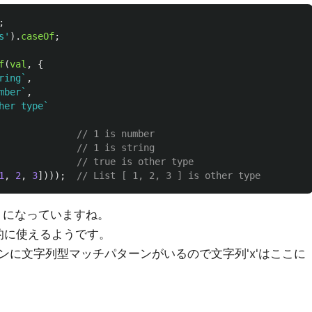
;
s
'
).
caseOf
;
f
(
val
,
{
ring`
,
mber`
,
her type`
// 1 is number
// 1 is string
// true is other type
1
,
2
,
3
])));
// List [ 1, 2, 3 ] is other type
うになっていますね。
的に使えるようです。
ンに文字列型マッチパターンがいるので文字列'x'はここに