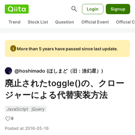
search
Login
Signup
Trend
Stock List
Question
Official Event
Official
info
More than 5 years have passed since last update.
@
hoshimado
(
ほしまど（旧：淡幻星）
)
廃止されたtoggle()の、クロー
ジャーによる代替実装方法
JavaScript
jQuery
9
Posted at
2016-05-16