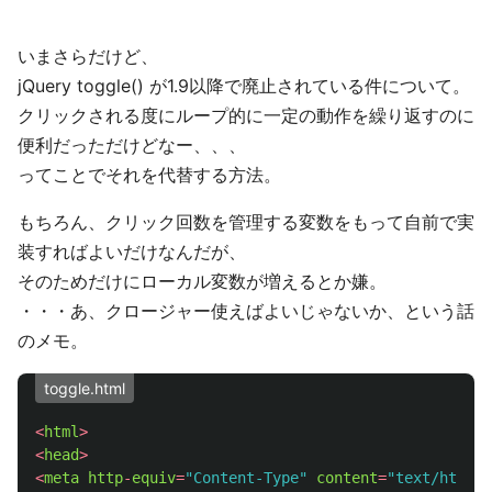
いまさらだけど、
jQuery toggle() が1.9以降で廃止されている件について。
クリックされる度にループ的に一定の動作を繰り返すのに
便利だっただけどなー、、、
ってことでそれを代替する方法。
もちろん、クリック回数を管理する変数をもって自前で実
装すればよいだけなんだが、
そのためだけにローカル変数が増えるとか嫌。
・・・あ、クロージャー使えばよいじゃないか、という話
のメモ。
toggle.html
<
html
>
<
head
>
<
meta
http
-
equiv
=
"
Content-Type
"
content
=
"
text/html; 