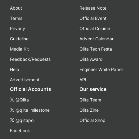
About
Release Note
Terms
Official Event
Privacy
Official Column
Guideline
Advent Calendar
Media Kit
Qiita Tech Festa
Feedback/Requests
Qiita Award
Help
Engineer White Paper
Advertisement
API
Official Accounts
Our service
@Qiita
Qiita Team
@qiita_milestone
Qiita Zine
@qiitapoi
Official Shop
Facebook