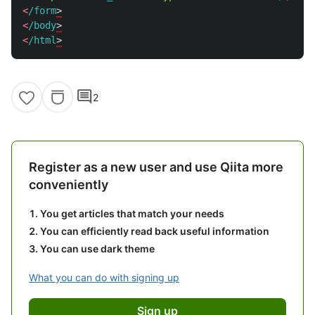
<
/form
<
/body
<
/html
comment
2
Register as a new user and use Qiita more
conveniently
You get articles that match your needs
You can efficiently read back useful information
You can use dark theme
What you can do with signing up
Sign up