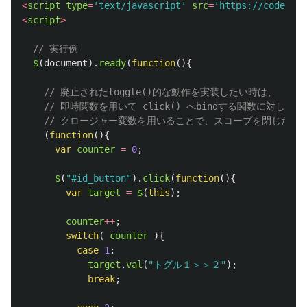
<
script
type
=
'
text/javascript
'
src
=
'
https://code.jqu
<
script
>
// 実行例
$
(
document
).
ready
(
function
(){
// 廃止されたtoggle()的な動作を実装したい時は、
// 即時関数を用いて click() へbindする関数に対して
// クロージャー変数を用いることで、スコープを閉じた実
(
function
(){
var
counter
=
0
;
$
(
"
#id_button
"
).
click
(
function
(){
var
target
=
$
(
this
);
counter
++
;
switch
(
counter
){
case
1
:
target
.
val
(
"
トグル１＞＞２
"
);
break
;