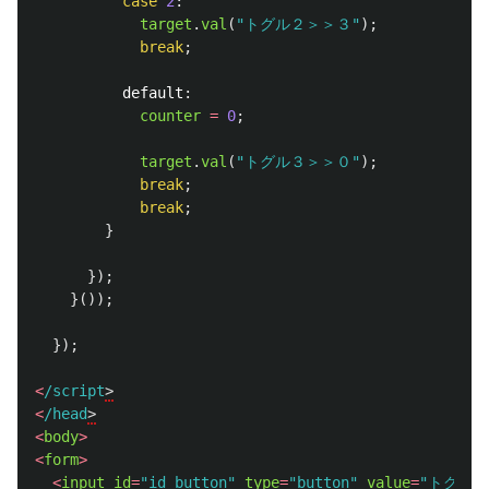
case
2
:
target
.
val
(
"
トグル２＞＞３
"
);
break
;
default
:
counter
=
0
;
target
.
val
(
"
トグル３＞＞０
"
);
break
;
break
;
}
});
}());
});
<
/script
<
/head
<
body
>
<
form
>
<
input
id
=
"
id_button
"
type
=
"
button
"
value
=
"
トグル動