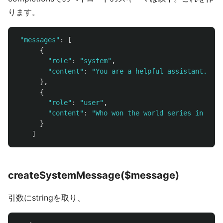
ります。
"
messages
"
:
[
{
"
role
"
:
"
system
"
,
"
content
"
:
"
You are a helpful assistant.
"
},
{
"
role
"
:
"
user
"
,
"
content
"
:
"
Who won the world series in 2020
}
]
createSystemMessage($message)
引数にstringを取り、