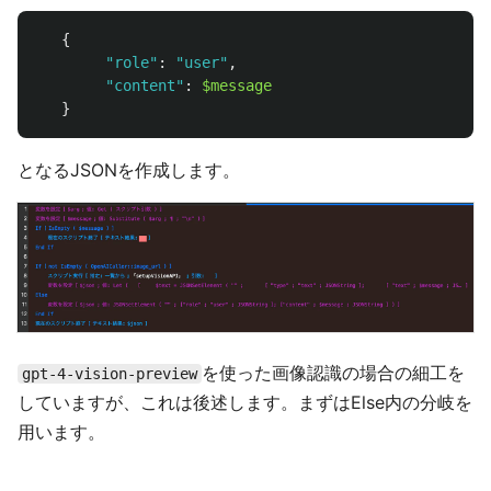
{
"
role
"
:
"
user
"
,
"
content
"
:
$message
}
となるJSONを作成します。
を使った画像認識の場合の細工を
gpt-4-vision-preview
していますが、これは後述します。まずはElse内の分岐を
用います。