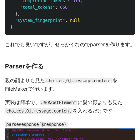
"
completion_tokens
"
:
519
,
"
total_tokens
"
:
658
},
"
system_fingerprint
"
:
null
}
これでも良いですが、せっかくなのでparserを作ります。
Parserを作る
親の顔よりも見た
を
choices[0].message.content
FileMakerで行います。
実装は簡単で、
に親の顔よりも見た
JSONGetElement
を入れるだけです。
choices[0].message.content
parseResponse($response)