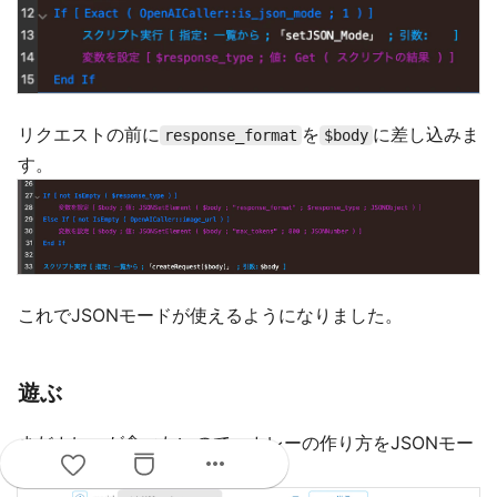
リクエストの前に
を
に差し込みま
response_format
$body
す。
これでJSONモードが使えるようになりました。
遊ぶ
まだカレーが食べたいので、カレーの作り方をJSONモー
more_horiz
ドをOnにして聞いてみました。