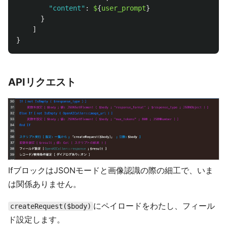
"
content
"
:
$
{
user_prompt
}
}
]
}
APIリクエスト
IfブロックはJSONモードと画像認識の際の細工で、いま
は関係ありません。
にペイロードをわたし、フィール
createRequest($body)
ド設定します。