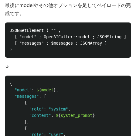
最後にmodelやその他オプションを足してペイロードの完
成です。
JSONSetElement ( "" ; 

  [ "model" ; OpenAICaller::model ; JSONString ];

  [ "messages" ; $messages ; JSONArray ]

↓
{
"
model
"
:
$
{
model
},
"
messages
"
:
[
{
"
role
"
:
"
system
"
,
"
content
"
:
$
{
system_prompt
}
},
{
"
role
"
:
"
user
"
,