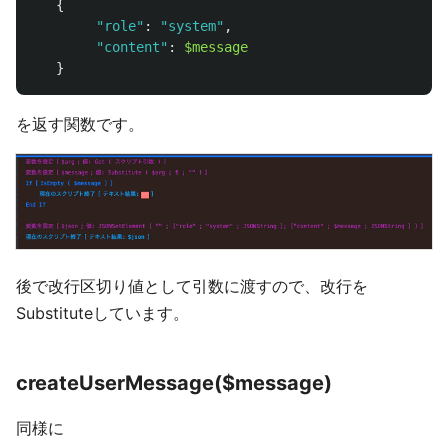
{
"
role
"
:
"
system
"
,
"
content
"
:
$message
}
を返す関数です。
後で改行区切り値として引数に渡すので、改行を
Substituteしています。
createUserMessage($message)
同様に