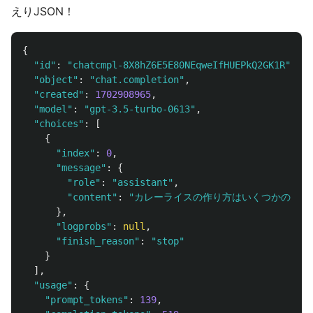
えりJSON！
{
"
id
"
:
"
chatcmpl-8X8hZ6E5E80NEqweIfHUEPkQ2GK1R
"
,
"
object
"
:
"
chat.completion
"
,
"
created
"
:
1702908965
,
"
model
"
:
"
gpt-3.5-turbo-0613
"
,
"
choices
"
:
[
{
"
index
"
:
0
,
"
message
"
:
{
"
role
"
:
"
assistant
"
,
"
content
"
:
"
カレーライスの作り方はいくつかのバリ
},
"
logprobs
"
:
null
,
"
finish_reason
"
:
"
stop
"
}
],
"
usage
"
:
{
"
prompt_tokens
"
:
139
,