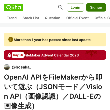
search
Login
Signup
Trend
Stock List
Question
Official Event
Official
info
More than 1 year has passed since last update.
FileMaker
Advent Calendar
2023
Day 20
@
hosaka_
OpenAI APIをFileMakerから叩
いて遊ぶ（JSONモード／Visio
n API（画像認識）／DALL-Eの
画像生成）