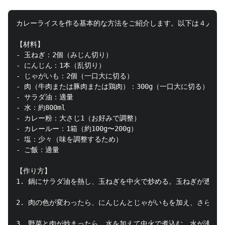
カレーライスを作る基本的な方法をご紹介します。以下は４人分の
【材料】

- 玉ねぎ：2個（みじん切り）

- にんじん：1本（乱切り）

- じゃがいも：2個（一口大に切る）

- 肉（牛肉または豚肉または鶏肉）：300g（一口大に切る）

- サラダ油：適量

- 水：約800ml

- カレー粉：大さじ1（お好みで調整）

- カレールー：1箱（約100g〜200g）

- 塩：少々（味を調整するため）

- ご飯：適量

【作り方】

1. 鍋にサラダ油を熱し、玉ねぎを中火で炒める。玉ねぎが透明感
2. 肉の色が変わったら、にんじんとじゃがいもを加え、さらに炒
3. 野菜と肉が炒まったら、水を加えて中火で煮込む。水が沸騰し