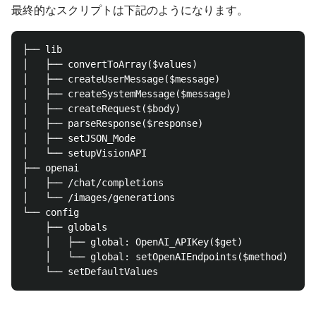
最終的なスクリプトは下記のようになります。
├── lib

│   ├── convertToArray($values)

│   ├── createUserMessage($message)

│   ├── createSystemMessage($message)

│   ├── createRequest($body)

│   ├── parseResponse($response)

│   ├── setJSON_Mode

│   └── setupVisionAPI

├── openai

│   ├── /chat/completions

│   └── /images/generations

└── config

    ├── globals

    │   ├── global: OpenAI_APIKey($get)

    │   └── global: setOpenAIEndpoints($method)
