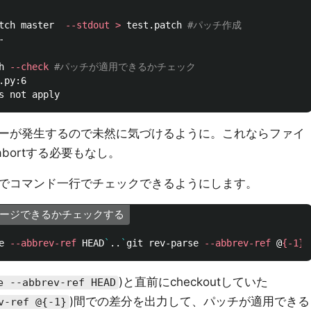
tch master  
--stdout
>
 test.patch 
#パッチ作成
 

h 
--check
#パッチが適用できるかチェック
py:6

ーが発生するので未然に気づけるように。これならファイ
—abortする必要もなし。
でコマンド一行でチェックできるようにします。
hにマージできるかチェックする
e 
--abbrev-ref
 HEAD
`
..
`
git rev-parse 
--abbrev-ref
 @
{
-1
}
`
)と直前にcheckoutしていた
e --abbrev-ref HEAD
)間での差分を出力して、パッチが適用できる
v-ref @{-1}