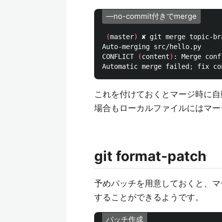
—no-commit付きでmerge
(
master
)
 ✘ git merge topic-br
Auto-merging src/hello.py

CONFLICT 
(
content
)
: Merge conf
Automatic merge failed
;
 fix co
これを付けておくとマージ時に自
場合もローカルファイルにはマー
git format-patch
予めパッチを用意しておくと、マ
することができるようです。
バッチ作成