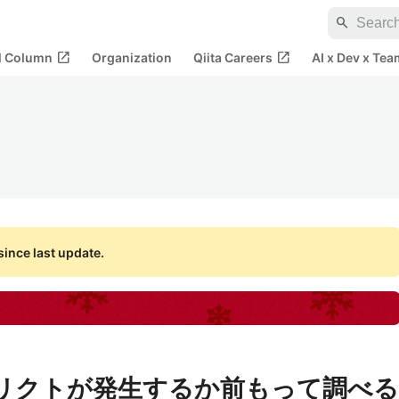
search
open_in_new
open_in_new
al Column
Organization
Qiita Careers
AI x Dev x Tea
ince last update.
コンフリクトが発生するか前もって調べる