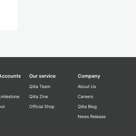
 Accounts
Our service
Company
Qiita Team
About Us
_milestone
Qiita Zine
Careers
poi
Official Shop
Qiita Blog
k
News Release