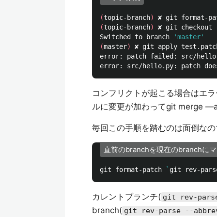
(
topic-branch
)
 ✘ git format-pa
(
topic-branch
)
 ✘ git checkout -
Switched to branch 
'master'
(
master
)
 ✘ git apply test.patc
error: patch failed: src/hello.
コンフリクトが起こる場合はエラ
ルに変更が加わってgit merge 
毎回この手順を踏むのは面倒なの
直前のbranchを現在のbranc
git format-patch 
`
git rev-pars
カレントブランチ(
git rev-pars
branch(
git rev-parse --abbre