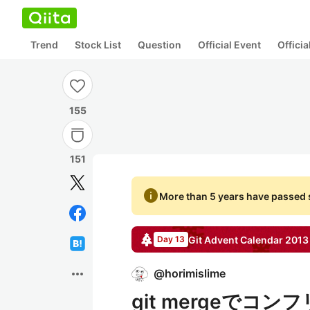
Trend
Stock List
Question
Official Event
Offici
155
151
info
More than 5 years have passed s
Git
Advent Calendar
2013
Day 13
more_horiz
@
horimislime
git mergeで