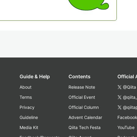
Guide & Help
Contents
Official
About
Release Note
@Qiita
Terms
Official Event
@qiita
Privacy
Official Column
@qiita
Guideline
Advent Calendar
Faceboo
Media Kit
Qiita Tech Festa
YouTube