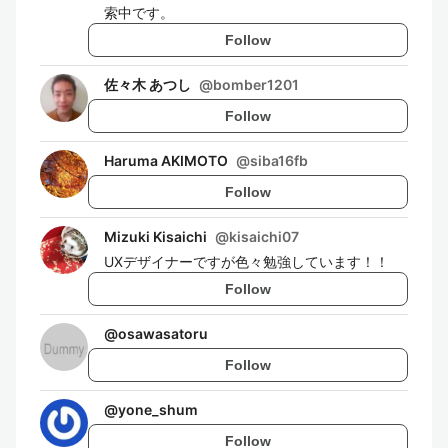
索中です。
Follow
佐々木 あつし
@
bomber1201
Follow
Haruma AKIMOTO
@
siba16fb
Follow
Mizuki Kisaichi
@
kisaichi07
UXデザイナーですが色々勉強しています！！
Follow
@
osawasatoru
Follow
@
yone_shum
Follow