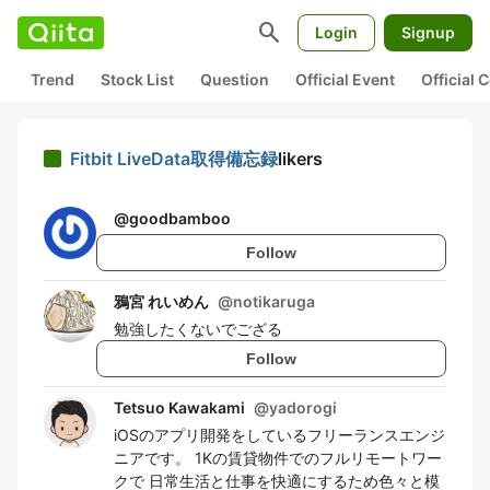
search
Login
Signup
Trend
Stock List
Question
Official Event
Official
Fitbit LiveData取得備忘録
likers
@
goodbamboo
Follow
鴉宮 れいめん
@
notikaruga
勉強したくないでござる
Follow
Tetsuo Kawakami
@
yadorogi
iOSのアプリ開発をしているフリーランスエンジ
ニアです。 1Kの賃貸物件でのフルリモートワー
クで 日常生活と仕事を快適にするため色々と模