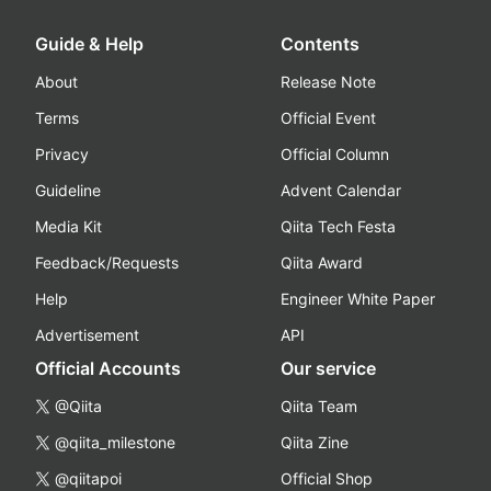
Guide & Help
Contents
About
Release Note
Terms
Official Event
Privacy
Official Column
Guideline
Advent Calendar
Media Kit
Qiita Tech Festa
Feedback/Requests
Qiita Award
Help
Engineer White Paper
Advertisement
API
Official Accounts
Our service
@Qiita
Qiita Team
@qiita_milestone
Qiita Zine
@qiitapoi
Official Shop