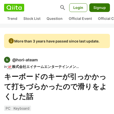
search
Login
Signup
Trend
Stock List
Question
Official Event
Official
info
More than 3 years have passed since last update.
@
hori-ateam
in
株式会社エイチームエンターテインメント
キーボードのキーが引っかかっ
て打ちづらかったので滑りをよ
くした話
PC
Keyboard