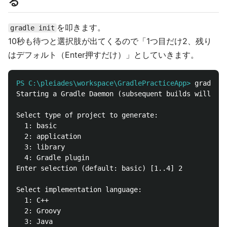
る
を叩きます。
gradle init
10秒も待つと選択肢が出てくるので「1つ目だけ2、残り
はデフォルト（Enter押すだけ）」としていきます。
PS C:\pleiades\workspace\GradlePracticeApp>
Starting a Gradle Daemon (subsequent builds will be 
Select type of project to generate:

  1: basic

  2: application

  3: library

  4: Gradle plugin

Enter selection (default: basic) [1..4] 2

Select implementation language:

  1: C++

  2: Groovy

  3: Java
