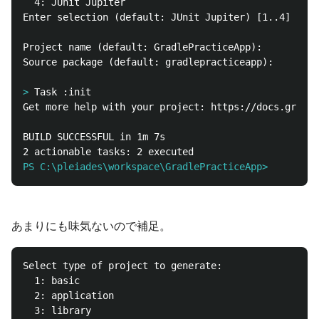
  4: JUnit Jupiter

Enter selection (default: JUnit Jupiter) [1..4]

Project name (default: GradlePracticeApp):

Source package (default: gradlepracticeapp):

>
Get more help with your project: https://docs.gradle
BUILD SUCCESSFUL in 1m 7s

PS C:\pleiades\workspace\GradlePracticeApp>
あまりにも味気ないので補足。
Select type of project to generate:

  1: basic

  2: application

  3: library
