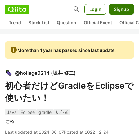
search
Login
Signup
Trend
Stock List
Question
Official Event
Official
info
More than 1 year has passed since last update.
@
hollage0214
(
堀井 修二
)
初心者だけどGradleをEclipseで
使いたい！
Java
Eclipse
gradle
初心者
9
Last updated at
2024-06-07
Posted at
2022-12-24