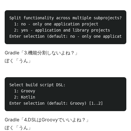
Split functionality across multiple subprojects?:

  1: no - only one application project

  2: yes - application and library projects

Gradle「3.機能分割しないよね？」
ぼく「うん」
Select build script DSL:

  1: Groovy

  2: Kotlin

Gradle「4.DSLはGroovyでいいよね？」
ぼく「うん」