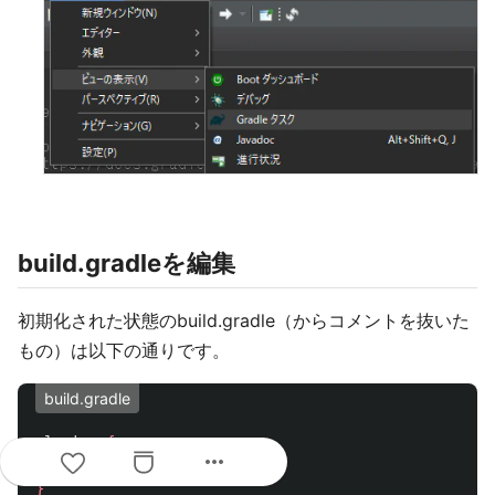
build.gradleを編集
初期化された状態のbuild.gradle（からコメントを抜いた
もの）は以下の通りです。
build.gradle
plugins
{
more_horiz
id
'application'
}