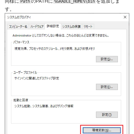
同様に
のPATHに
を追加しま
Path
%GRADLE_HOME%\bin
す。