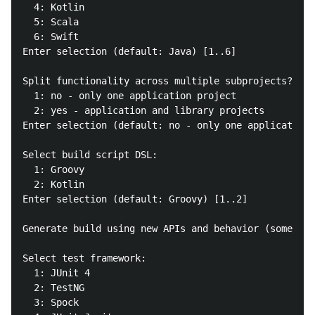
  4: Kotlin

  5: Scala

  6: Swift

Enter selection (default: Java) [1..6]

Split functionality across multiple subprojects?:

  1: no - only one application project

  2: yes - application and library projects

Enter selection (default: no - only one application 
Select build script DSL:

  1: Groovy

  2: Kotlin

Enter selection (default: Groovy) [1..2]

Generate build using new APIs and behavior (some fea
Select test framework:

  1: JUnit 4

  2: TestNG

  3: Spock
