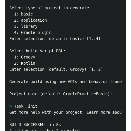
Select type of project to generate:

  1: basic

  2: application

  3: library

  4: Gradle plugin

Enter selection (default: basic) [1..4]

Select build script DSL:

  1: Groovy

  2: Kotlin

Enter selection (default: Groovy) [1..2]

Generate build using new APIs and behavior (some fea
Project name (default: GradlePracticeBasic):

>
Get more help with your project: Learn more about Gr
BUILD SUCCESSFUL in 8s
