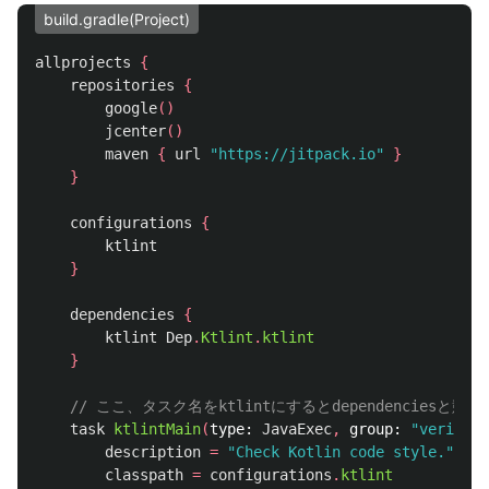
build.gradle(Project)
allprojects
{
repositories
{
google
()
jcenter
()
maven
{
url
"https://jitpack.io"
}
}
configurations
{
ktlint
}
dependencies
{
ktlint
Dep
.
Ktlint
.
ktlint
}
// ここ、タスク名をktlintにするとdependenciesと
task
ktlintMain
(
type:
JavaExec
,
group:
"verifica
description
=
"Check Kotlin code style."
classpath
=
configurations
.
ktlint