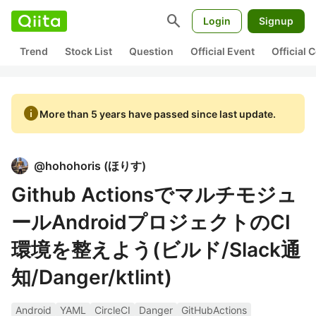
search
Login
Signup
Trend
Stock List
Question
Official Event
Official
info
More than 5 years have passed since last update.
@
hohohoris
(
ほりす
)
Github Actionsでマルチモジュ
ールAndroidプロジェクトのCI
環境を整えよう(ビルド/Slack通
知/Danger/ktlint)
Android
YAML
CircleCI
Danger
GitHubActions