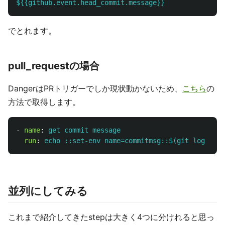
${{github.event.head_commit.message}}
でとれます。
pull_requestの場合
DangerはPRトリガーでしか現状動かないため、
こちら
の
方法で取得します。
-
name
:
get commit message
run
:
echo ::set-env name=commitmsg::$(git log --fo
並列にしてみる
これまで紹介してきたstepは大きく4つに分けれると思っ