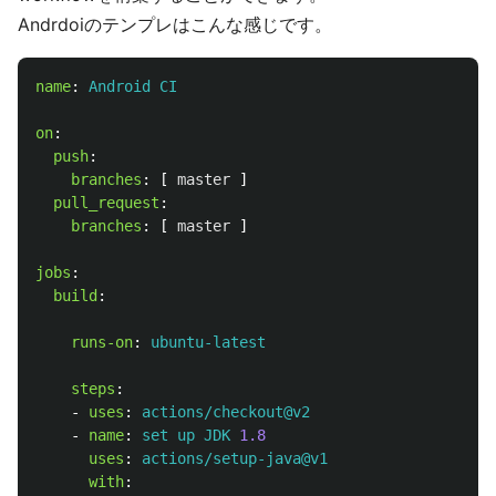
Andrdoiのテンプレはこんな感じです。
name
:
Android CI
on
:
push
:
branches
:
[
master
]
pull_request
:
branches
:
[
master
]
jobs
:
build
:
runs-on
:
ubuntu-latest
steps
:
-
uses
:
actions/checkout@v2
-
name
:
set up JDK 
1.8
uses
:
actions/setup-java@v1
with
: