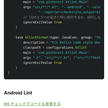
main
=
"com.pinterest.ktlint.Main"
args
"src/**/*.kt"
,
"--android"
,
"--color"
,
"--reporter=checkstyle,output=${buil
// lintエラーが起きた時に続行するか。続行しない
ignoreExitValue
true
}
task
ktlintFormat
(
type:
JavaExec
,
group:
"format
description
=
"Fix Kotlin code style deviati
classpath
=
configurations
.
ktlint
main
=
"com.pinterest.ktlint.Main"
args
"-F"
,
"src/**/*.kt"
,
!
"src/**/*Test.kt"
ignoreExitValue
true
}
}
Android Lint
lint チェックでコードを改善する