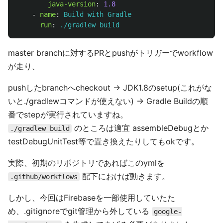
java-version
:
1.8
-
name
:
Build with Gradle
run
:
./gradlew build
master branchに対するPRとpushがトリガーでworkflow
が走り、
pushしたbranchへcheckout -> JDK1.8のsetup(これがな
いと./gradlewコマンドが使えない) -> Gradle Buildの順
番でstepが実行されていますね。
のところは適宜 assembleDebugとか
./gradlew build
testDebugUnitTest等で置き換えたりしてもokです。
実際、初期のリポジトリであればこのymlを
配下におけば動きます。
.github/workflows
しかし、今回はFirebaseを一部使用していたた
め、.gitignoreでgit管理から外している
google-