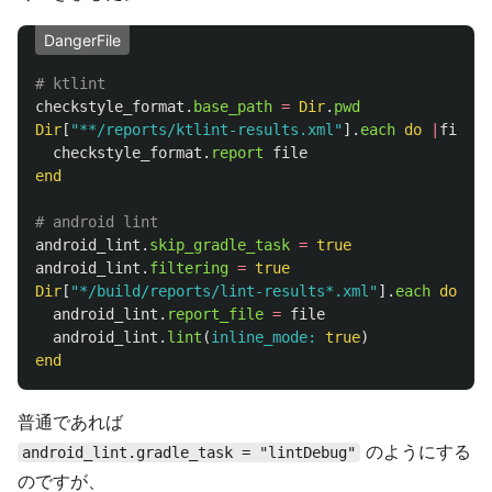
DangerFile
# ktlint
checkstyle_format
.
base_path
=
Dir
.
pwd
Dir
[
"**/reports/ktlint-results.xml"
].
each
do
|
file
|
checkstyle_format
.
report
file
end
# android lint
android_lint
.
skip_gradle_task
=
true
android_lint
.
filtering
=
true
Dir
[
"*/build/reports/lint-results*.xml"
].
each
do
|
fi
android_lint
.
report_file
=
file
android_lint
.
lint
(
inline_mode: 
true
)
end
普通であれば
のようにする
android_lint.gradle_task = "lintDebug"
のですが、