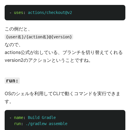
-
uses
:
actions/checkout@v2
この例だと、
{user名}/{action名}@{version}
なので、
actions公式が出している、ブランチを切り替えてくれる
version2のアクションということですね。
run:
OSのシェルを利用してCLIで動くコマンドを実行できま
す。
-
name
:
Build Gradle
run
:
./gradlew assemble