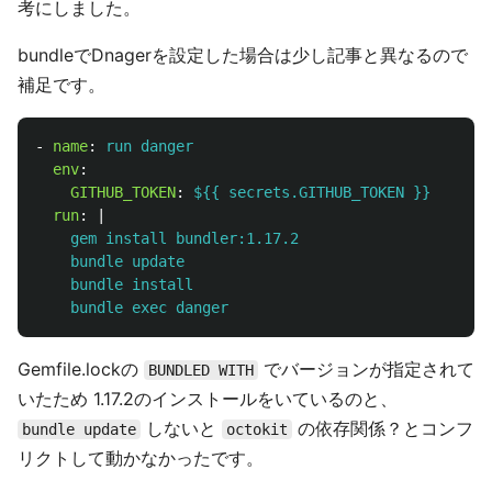
考にしました。
bundleでDnagerを設定した場合は少し記事と異なるので
補足です。
-
name
:
run danger
env
:
GITHUB_TOKEN
:
${{ secrets.GITHUB_TOKEN }}
run
:
|
gem install bundler:1.17.2
bundle update
bundle install
bundle exec danger
Gemfile.lockの
でバージョンが指定されて
BUNDLED WITH
いたため 1.17.2のインストールをいているのと、
しないと
の依存関係？とコンフ
bundle update
octokit
リクトして動かなかったです。