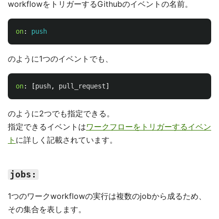
workflowをトリガーするGithubのイベントの名前。
on
:
push
のように1つのイベントでも、
on
:
[
push
,
pull_request
]
のように2つでも指定できる。
指定できるイベントは
ワークフローをトリガーするイベン
ト
に詳しく記載されています。
jobs:
1つのワークworkflowの実行は複数のjobから成るため、
その集合を表します。