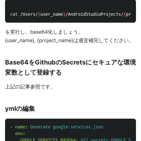
cat
 /Users/
{
user_name
}
/AndroidStudioProjects/
{
projec
を実行し、base64化しましょう。
{user_name}, {project_name}は適宜補完してください。
Base64をGithubのSecretsにセキュアな環境
変数として登録する
上記の記事参照です。
ymlの編集
-
name
:
Generate google-services.json
env
:
GOOGLE_SERVICES_BASE64
:
${{ secrets.GOOGLE_SERVI