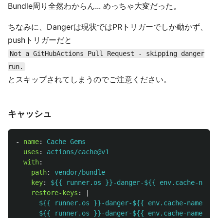
Bundle周り全然わからん... めっちゃ大変だった。
ちなみに、Dangerは現状ではPRトリガーでしか動かず、
pushトリガーだと
Not a GitHubActions Pull Request - skipping danger
run.
とスキップされてしまうのでご注意ください。
キャッシュ
-
name
:
Cache Gems
uses
:
actions/cache@v1
with
:
path
:
vendor/bundle
key
:
${{ runner.os }}-danger-${{ env.cache-name 
restore-keys
:
|
${{ runner.os }}-danger-${{ env.cache-name }}-
${{ runner.os }}-danger-${{ env.cache-name }}-