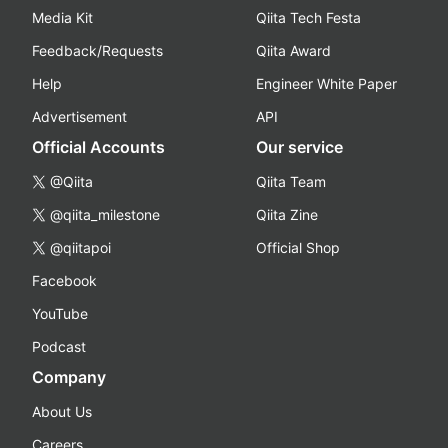
Media Kit
Qiita Tech Festa
Feedback/Requests
Qiita Award
Help
Engineer White Paper
Advertisement
API
Official Accounts
Our service
@Qiita
Qiita Team
@qiita_milestone
Qiita Zine
@qiitapoi
Official Shop
Facebook
YouTube
Podcast
Company
About Us
Careers