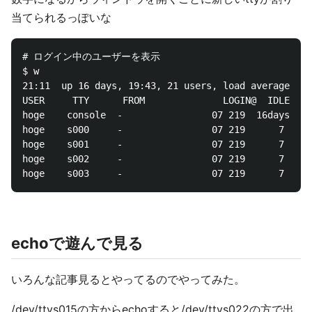
当てられるっぽいな
# ログイン中のユーザーを表示

$ w

21:11  up 16 days, 19:43, 21 users, load averages: 3
USER     TTY      FROM              LOGIN@  IDLE WHA
hoge    console  -                07 219  16days -

hoge    s000     -                07 219      7 -bas
hoge    s001     -                07 219      7 -bas
hoge    s002     -                07 219      7 -bas
echoで遊んで見る
いろんな記事見るとやってるのでやってみた。
/dev/ttys015の方からechoすると/dev/ttys022の方で出