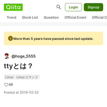
search
Login
Signup
Trend
Stock List
Question
Official Event
Official
info
More than 5 years have passed since last update.
@
hoge_5555
ttyとは？
Linux
Linuxコマンド
48
Posted at
2019-02-23