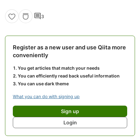
comment
3
Register as a new user and use Qiita more
conveniently
You get articles that match your needs
You can efficiently read back useful information
You can use dark theme
What you can do with signing up
Sign up
Login