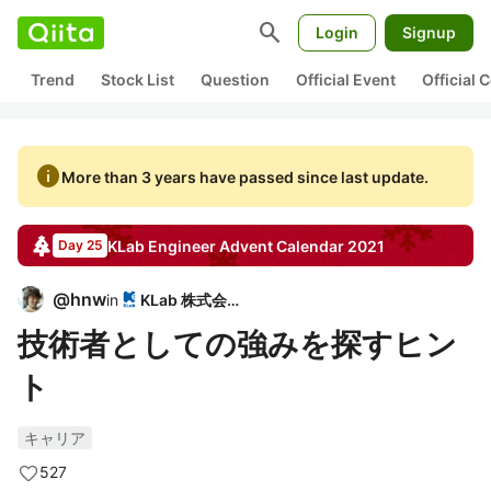
search
Login
Signup
Trend
Stock List
Question
Official Event
Official
info
More than 3 years have passed since last update.
KLab Engineer
Advent Calendar
2021
Day 25
@
hnw
in
KLab 株式会社
技術者としての強みを探すヒン
ト
キャリア
527