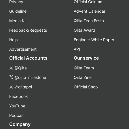
Privacy
Official Column
Guideline
Advent Calendar
Media Kit
Qiita Tech Festa
Feedback/Requests
Qiita Award
Help
Engineer White Paper
Advertisement
API
Official Accounts
Our service
@Qiita
Qiita Team
@qiita_milestone
Qiita Zine
@qiitapoi
Official Shop
Facebook
YouTube
Podcast
Company