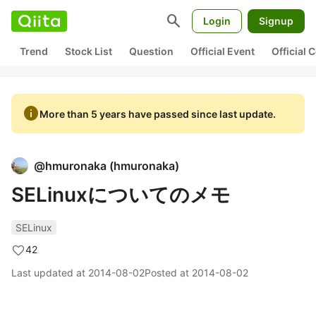
search
Login
Signup
Trend
Stock List
Question
Official Event
Official
info
More than 5 years have passed since last update.
@
hmuronaka
(
hmuronaka
)
SELinuxについてのメモ
SELinux
42
Last updated at
2014-08-02
Posted at
2014-08-02