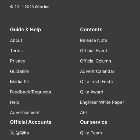
© 2011-
2026
Qiita Inc.
Guide & Help
Contents
About
Release Note
Terms
Official Event
Privacy
Official Column
Guideline
Advent Calendar
Media Kit
Qiita Tech Festa
Feedback/Requests
Qiita Award
Help
Engineer White Paper
Advertisement
API
Official Accounts
Our service
@Qiita
Qiita Team