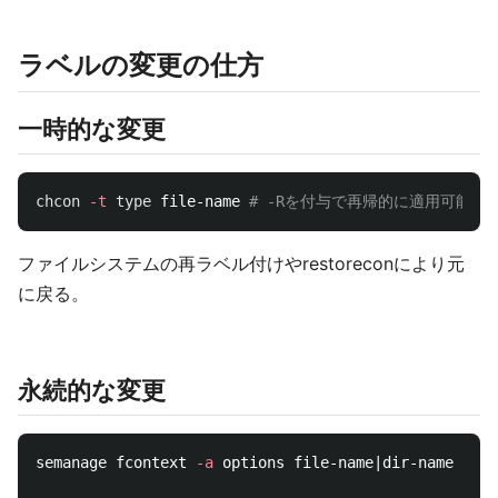
ラベルの変更の仕方
一時的な変更
chcon
-t
type 
file-name 
# -Rを付与で再帰的に適用可能
ファイルシステムの再ラベル付けやrestoreconにより元
に戻る。
永続的な変更
semanage fcontext 
-a
 options file-name|dir-name 
# f