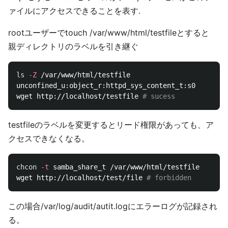
ァイルにアクセスできることを表す.
rootユーザーでtouch /var/www/html/testfileとすると
親ディレクトリのラベルを引き継ぐ
ls
-Z
 /var/www/html/testfile

unconfined_u:object_r:httpd_sys_content_t:s0

wget http://localhost/testfile 
# sucess
testfileのラベルを変更するとリード権限があっても、ア
クセスできなくなる。
chcon
-t
 samba_share_t /var/www/html/testfile

wget http://localhost/test/file 
# forbidden
この場合/var/log/audit/autit.logにエラーログが記録され
る。