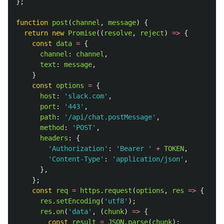
};
function
post
(
channel
,
message
)
{
return
new
Promise
((
resolve
,
reject
)
=>
{
const
data
=
{
channel
:
channel
,
text
:
message
,
}
const
options
=
{
host
:
'
slack.com
'
,
port
:
'
443
'
,
path
:
'
/api/chat.postMessage
'
,
method
:
'
POST
'
,
headers
:
{
'
Authorization
'
:
'
Bearer 
'
+
TOKEN
,
'
Content-Type
'
:
'
application/json
'
,
},
};
const
req
=
https
.
request
(
options
,
res
=>
{
res
.
setEncoding
(
'
utf8
'
);
res
.
on
(
'
data
'
,
(
chunk
)
=>
{
const
result
=
JSON
.
parse
(
chunk
);