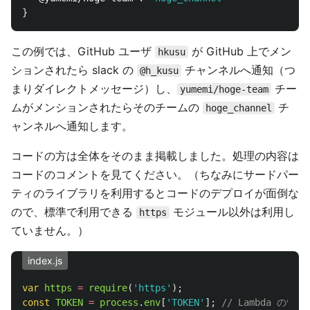
}
この例では、GitHub ユーザ
が GitHub 上でメン
hkusu
ションされたら slack の
チャンネルへ通知（つ
@h_kusu
まりダイレクトメッセージ）し、
チー
yumemi/hoge-team
ムがメンションされたらそのチームの
チ
hoge_channel
ャンネルへ通知します。
コードの方は全体をそのまま掲載しました。処理の内容は
コードのコメントを見てください。（ちなみにサードパー
ティのライブラリを利用するとコードのデプロイが面倒な
ので、標準で利用できる
モジュール以外は利用し
https
ていません。）
index.js
var
https
=
require
(
'
https
'
);
const
TOKEN
=
process
.
env
[
'
TOKEN
'
];
// Lambda 