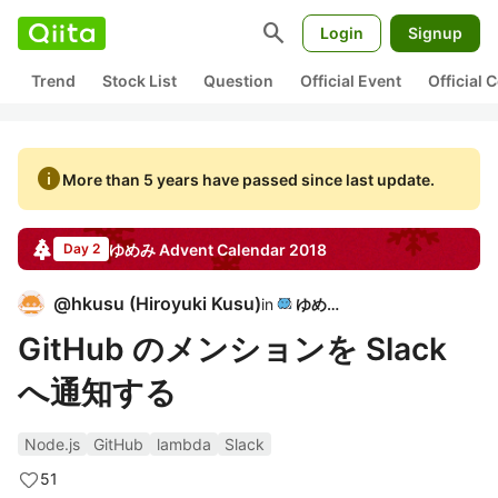
search
Login
Signup
Trend
Stock List
Question
Official Event
Official
info
More than 5 years have passed since last update.
ゆめみ
Advent Calendar
2018
Day 2
@
hkusu
(
Hiroyuki Kusu
)
in
ゆめみ
GitHub のメンションを Slack
へ通知する
Node.js
GitHub
lambda
Slack
51