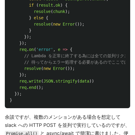
if 
(
result
.
ok
)
{
resolve
(
chunk
);
}
else
{
resolve
(
new
Error
());
}
});
});
req
.
on
(
'
error
'
,
e
=>
{
// Lambda を正常に終了する為には全ての並列リクエ
// 待ってからエラー処理する必要があるのでここでは rej
resolve
(
new
Error
());
});
req
.
write
(
JSON
.
stringify
(
data
))
req
.
end
();
});
}
余談ですが、複数のメンションがある場合を想定して
slack への HTTP POST を並列で実行しているのですが、
と async/await で簡潔に書けました。便
Promise.all()