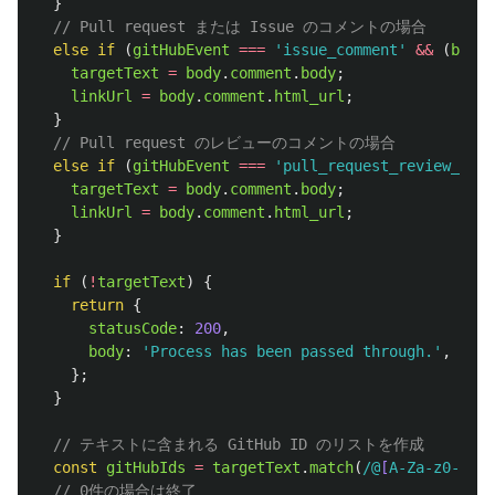
}
// Pull request または Issue のコメントの場合
else
if 
(
gitHubEvent
===
'
issue_comment
'
&&
(
body
.
targetText
=
body
.
comment
.
body
;
linkUrl
=
body
.
comment
.
html_url
;
}
// Pull request のレビューのコメントの場合
else
if 
(
gitHubEvent
===
'
pull_request_review_comm
targetText
=
body
.
comment
.
body
;
linkUrl
=
body
.
comment
.
html_url
;
}
if 
(
!
targetText
)
{
return
{
statusCode
:
200
,
body
:
'
Process has been passed through.
'
,
};
}
// テキストに含まれる GitHub ID のリストを作成
const
gitHubIds
=
targetText
.
match
(
/@
[
A-Za-z0-9-
/]
// 0件の場合は終了