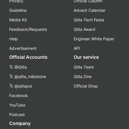
Privacy
Official Column
Guideline
Advent Calendar
Media Kit
Qiita Tech Festa
Feedback/Requests
Qiita Award
Help
Engineer White Paper
Advertisement
API
Official Accounts
Our service
@Qiita
Qiita Team
@qiita_milestone
Qiita Zine
@qiitapoi
Official Shop
Facebook
YouTube
Podcast
Company