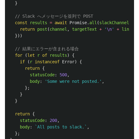
}
// Slack へメッセージを並列で POST
const
results
=
await
Promise
.
all
(
slackChannels
.
ma
return
post
(
channel
,
targetText
+
'
\n
'
+
linkUrl
}))
// 結果にエラーが含まれる場合
for 
(
let
r
of
results
)
{
if 
(
r
instanceof
Error
)
{
return
{
statusCode
:
500
,
body
:
'
Some were not posted.
'
,
};
}
}
return
{
statusCode
:
200
,
body
:
`All posts to slack.`
,
};