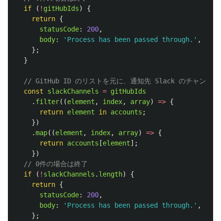
if 
(
!
gitHubIds
)
{
return
{
statusCode
:
200
,
body
:
'
Process has been passed through.
'
,
};
}
// GitHub ID のリストを元に、通知先 Slack のチャン
const
slackChannels
=
gitHubIds
.
filter
((
element
,
index
,
array
)
=>
{
return
element
in
accounts
;
})
.
map
((
element
,
index
,
array
)
=>
{
return
accounts
[
element
];
})
// 0件の場合は終了
if 
(
!
slackChannels
.
length
)
{
return
{
statusCode
:
200
,
body
:
'
Process has been passed through.
'
,
};