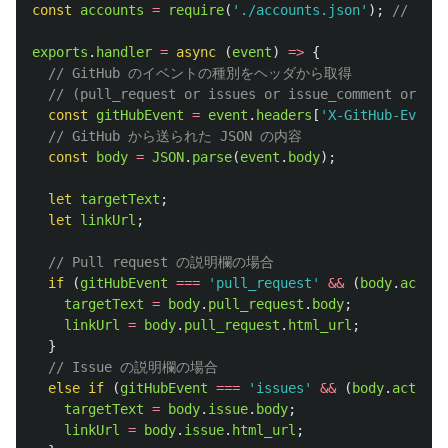
const
accounts
=
require
(
'
./accounts.json
'
);
// Gi
exports
.
handler
=
async 
(
event
)
=>
{
// GitHub のイベントの種別をヘッダから取得
// (pull_request or issues or issue_comment or pul
const
gitHubEvent
=
event
.
headers
[
'
X-GitHub-Event
'
// GitHub から送られた JSON の内容
const
body
=
JSON
.
parse
(
event
.
body
);
let
targetText
;
let
linkUrl
;
// Pull request の説明欄の場合
if 
(
gitHubEvent
===
'
pull_request
'
&&
(
body
.
action
targetText
=
body
.
pull_request
.
body
;
linkUrl
=
body
.
pull_request
.
html_url
;
}
// Issue の説明欄の場合
else
if 
(
gitHubEvent
===
'
issues
'
&&
(
body
.
action
targetText
=
body
.
issue
.
body
;
linkUrl
=
body
.
issue
.
html_url
;