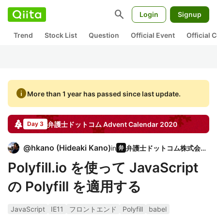
search
Login
Signup
Trend
Stock List
Question
Official Event
Official
info
More than 1 year has passed since last update.
弁護士ドットコム
Advent Calendar
2020
Day 3
@
hkano
(
Hideaki Kano
)
in
弁護士ドットコム株式会社
Polyfill.io を使って JavaScript
の Polyfill を適用する
JavaScript
IE11
フロントエンド
Polyfill
babel