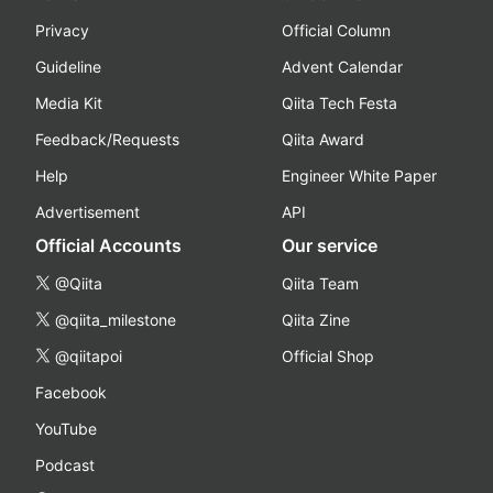
Privacy
Official Column
Guideline
Advent Calendar
Media Kit
Qiita Tech Festa
Feedback/Requests
Qiita Award
Help
Engineer White Paper
Advertisement
API
Official Accounts
Our service
@Qiita
Qiita Team
@qiita_milestone
Qiita Zine
@qiitapoi
Official Shop
Facebook
YouTube
Podcast