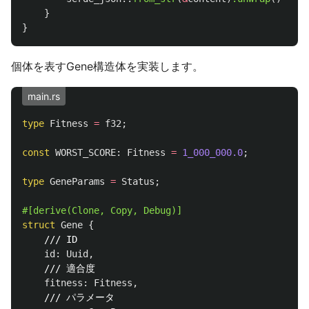
}
}
個体を表すGene構造体を実装します。
main.rs
type
Fitness
=
f32
;
const
WORST_SCORE
:
Fitness
=
1_000_000.0
;
type
GeneParams
=
Status
;
#[derive(Clone,
Copy,
Debug)]
struct
Gene
{
/// ID
id
:
Uuid
,
/// 適合度
fitness
:
Fitness
,
/// パラメータ