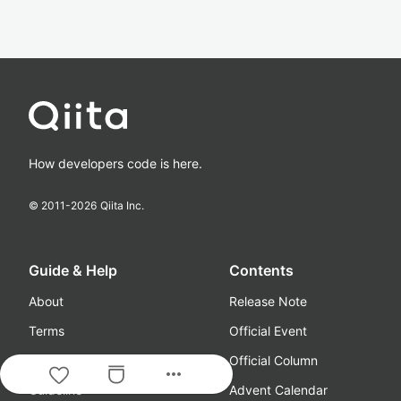
How developers code is here.
© 2011-
2026
Qiita Inc.
Guide & Help
Contents
About
Release Note
Terms
Official Event
Privacy
Official Column
more_horiz
Guideline
Advent Calendar