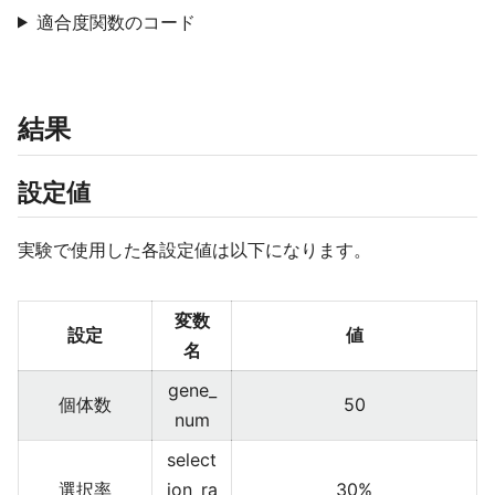
適合度関数のコード
結果
設定値
実験で使用した各設定値は以下になります。
変数
設定
値
名
gene_
個体数
50
num
select
選択率
ion_ra
30%