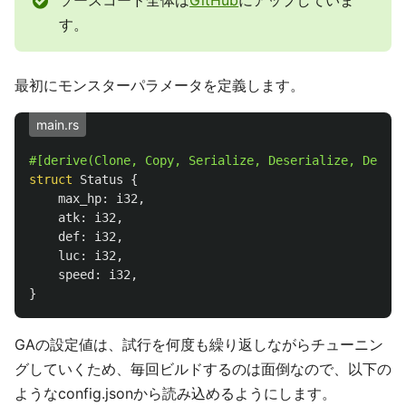
す。
最初にモンスターパラメータを定義します。
main.rs
#[derive(Clone,
Copy,
Serialize,
Deserialize,
Debug)
struct
Status
{
max_hp
:
i32
,
atk
:
i32
,
def
:
i32
,
luc
:
i32
,
speed
:
i32
,
}
GAの設定値は、試行を何度も繰り返しながらチューニン
グしていくため、毎回ビルドするのは面倒なので、以下の
ようなconfig.jsonから読み込めるようにします。