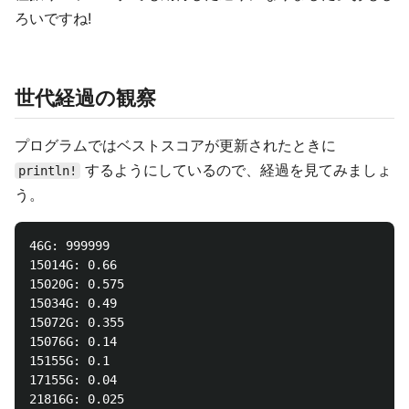
ろいですね!
世代経過の観察
プログラムではベストスコアが更新されたときに
するようにしているので、経過を見てみましょ
println!
う。
46G: 999999

15014G: 0.66

15020G: 0.575

15034G: 0.49

15072G: 0.355

15076G: 0.14

15155G: 0.1

17155G: 0.04

21816G: 0.025
