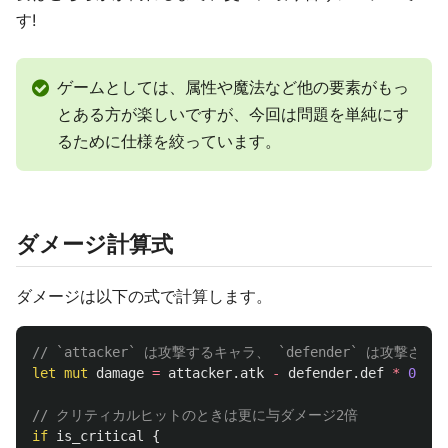
す!
ゲームとしては、属性や魔法など他の要素がもっ
とある方が楽しいですが、今回は問題を単純にす
るために仕様を絞っています。
ダメージ計算式
ダメージは以下の式で計算します。
// `attacker` は攻撃するキャラ、 `defender` は攻撃
let
mut
damage
=
attacker
.atk
-
defender
.def
*
0.5
;
// クリティカルヒットのときは更に与ダメージ2倍
if
is_critical
{