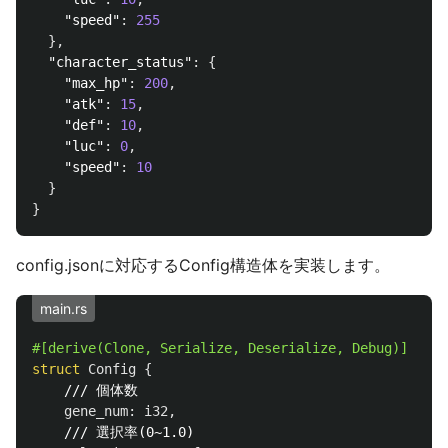
"speed"
:
255
},
"character_status"
:
{
"max_hp"
:
200
,
"atk"
:
15
,
"def"
:
10
,
"luc"
:
0
,
"speed"
:
10
}
}
config.jsonに対応するConfig構造体を実装します。
main.rs
#[derive(Clone,
Serialize,
Deserialize,
Debug)]
struct
Config
{
/// 個体数
gene_num
:
i32
,
/// 選択率(0~1.0)