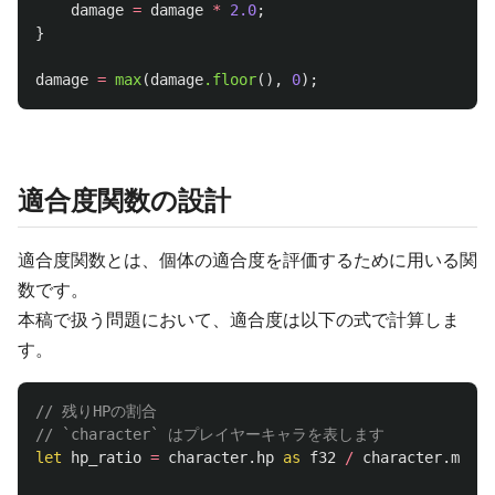
damage
=
damage
*
2.0
;
}
damage
=
max
(
damage
.floor
(),
0
);
適合度関数の設計
適合度関数とは、個体の適合度を評価するために用いる関
数です。
本稿で扱う問題において、適合度は以下の式で計算しま
す。
// 残りHPの割合
// `character` はプレイヤーキャラを表します
let
hp_ratio
=
character
.hp
as
f32
/
character
.max_h