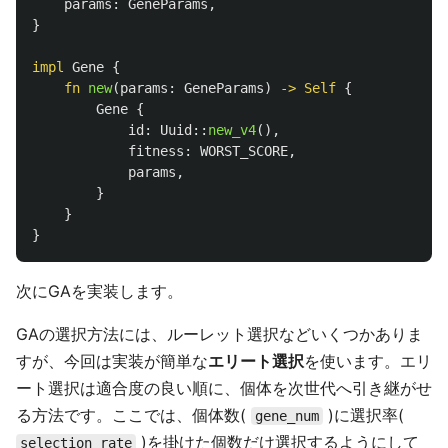
params
:
GeneParams
,
}
impl
Gene
{
fn
new
(
params
:
GeneParams
)
->
Self
{
Gene
{
id
:
Uuid
::
new_v4
(),
fitness
:
WORST_SCORE
,
params
,
}
}
}
次にGAを実装します。
GAの選択方法には、ルーレット選択などいくつかありま
すが、今回は実装が簡単な
エリート選択
を使います。エリ
ート選択は適合度の良い順に、個体を次世代へ引き継がせ
る方法です。ここでは、個体数(
)に選択率(
gene_num
)を掛けた個数だけ選択するようにして
selection_rate