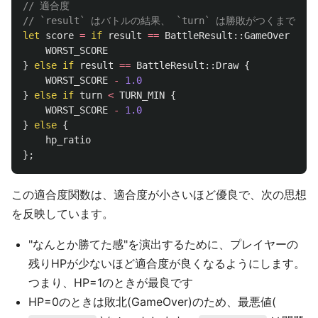
// 適合度
// `result` はバトルの結果、 `turn` は勝敗がつくま
let
score
=
if
result
==
BattleResult
::
GameOver
{
WORST_SCORE
}
else
if
result
==
BattleResult
::
Draw
{
WORST_SCORE
-
1.0
}
else
if
turn
<
TURN_MIN
{
WORST_SCORE
-
1.0
}
else
{
hp_ratio
};
この適合度関数は、適合度が小さいほど優良で、次の思想
を反映しています。
"なんとか勝てた感"を演出するために、プレイヤーの
残りHPが少ないほど適合度が良くなるようにします。
つまり、HP=1のときが最良です
HP=0のときは敗北(GameOver)のため、最悪値(