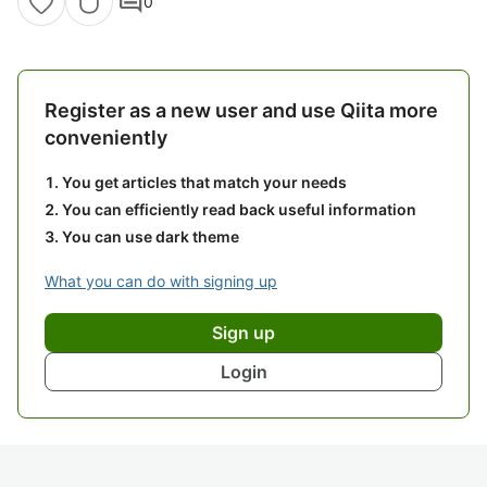
comment
0
Register as a new user and use Qiita more
conveniently
You get articles that match your needs
You can efficiently read back useful information
You can use dark theme
What you can do with signing up
Sign up
Login