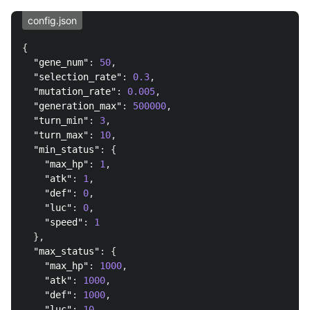
config.json
{
"gene_num"
:
50
,
"selection_rate"
:
0.3
,
"mutation_rate"
:
0.005
,
"generation_max"
:
500000
,
"turn_min"
:
3
,
"turn_max"
:
10
,
"min_status"
:
{
"max_hp"
:
1
,
"atk"
:
1
,
"def"
:
0
,
"luc"
:
0
,
"speed"
:
1
},
"max_status"
:
{
"max_hp"
:
1000
,
"atk"
:
1000
,
"def"
:
1000
,
"luc"
:
10
,