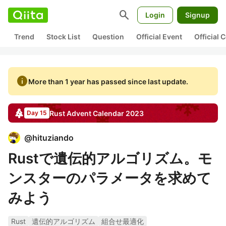
search
Login
Signup
Trend
Stock List
Question
Official Event
Official
info
More than 1 year has passed since last update.
Rust
Advent Calendar
2023
Day 15
@
hituziando
Rustで遺伝的アルゴリズム。モ
ンスターのパラメータを求めて
みよう
Rust
遺伝的アルゴリズム
組合せ最適化