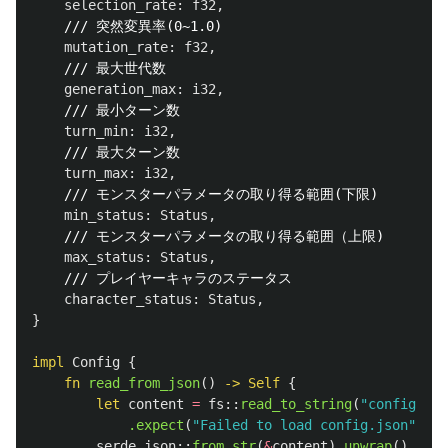
selection_rate
:
f32
,
/// 突然変異率(0~1.0)
mutation_rate
:
f32
,
/// 最大世代数
generation_max
:
i32
,
/// 最小ターン数
turn_min
:
i32
,
/// 最大ターン数
turn_max
:
i32
,
/// モンスターパラメータの取り得る範囲(下限)
min_status
:
Status
,
/// モンスターパラメータの取り得る範囲（上限)
max_status
:
Status
,
/// プレイヤーキャラのステータス
character_status
:
Status
,
}
impl
Config
{
fn
read_from_json
()
->
Self
{
let
content
=
fs
::
read_to_string
(
"config.jso
.expect
(
"Failed to load config.json"
);
serde_json
::
from_str
(
&
content
)
.unwrap
()