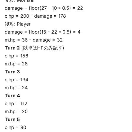
damage = floor(27 - 10 * 0.5) = 22
c.hp = 200 - damage = 178
後攻: Player
damage = floor(15 - 22 * 0.5) = 4
m.hp = 36 - damage = 32
Turn 2
(以降はHPのみ記す)
c.hp = 156
m.hp = 28
Turn 3
c.hp = 134
m.hp = 24
Turn 4
c.hp = 112
m.hp = 20
Turn 5
c.hp = 90