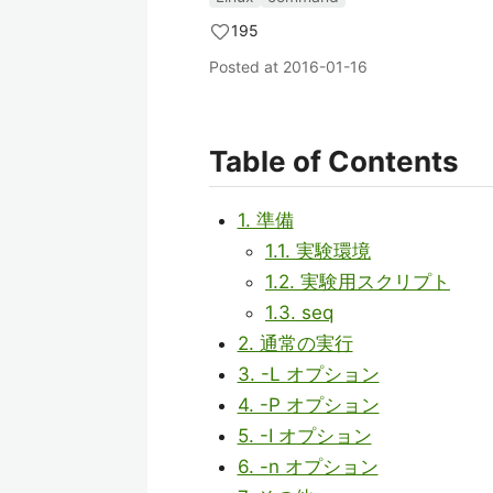
195
Posted at
2016-01-16
Table of Contents
1. 準備
1.1. 実験環境
1.2. 実験用スクリプト
1.3. seq
2. 通常の実行
3. -L オプション
4. -P オプション
5. -I オプション
6. -n オプション