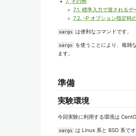
7. その他
7.1. 標準入力で渡される
7.2. -P オプション指定
は便利なコマンドです。
xargs
を使うことにより、複雑
xargs
ます。
準備
実験環境
今回実験に利用する環境は CentOS
は Linux 系と BSD
xargs