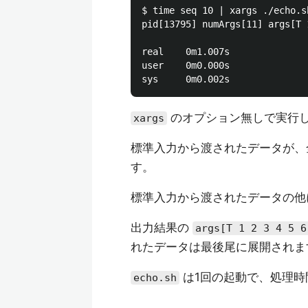
$ time seq 10 | xargs ./echo.sh
pid[13795] numArgs[11] args[T 
real    0m1.007s

user    0m0.000s

のオプション無しで実行
xargs
標準入力から渡されたデータが
す。
標準入力から渡されたデータの
出力結果の
args[T 1 2 3 4 5 6
れたデータは最後尾に展開されま
は1回の起動で、処理時
echo.sh