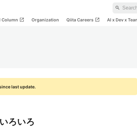
search
open_in_new
open_in_new
al Column
Organization
Qiita Careers
AI x Dev x Tea
ince last update.
ンいろいろ