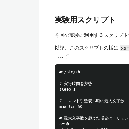
実験用スクリプト
今回の実験に利用するスクリプト
以降、このスクリプトの様に
xar
します。
#!/bin/sh

# 実行時間を擬態

sleep 1

# コマンド引数表示時の最大文字数

max_len=50

# 最大文字数を超えた場合のトリミング
a=$@
