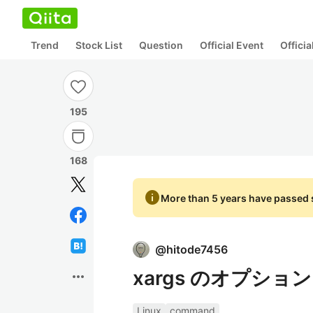
Trend
Stock List
Question
Official Event
Offici
195
168
info
More than 5 years have passed s
@
hitode7456
xargs のオプショ
more_horiz
Linux
command