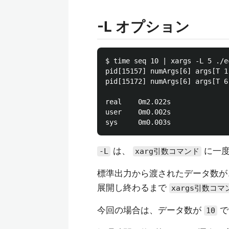
-L オプション
$ time seq 10 | xargs -L 5 ./ec
pid[15157] numArgs[6] args[T 1 
pid[15172] numArgs[6] args[T 6 
real    0m2.022s

user    0m0.002s

は、
に一度
-L
xarg引数コマンド
標準出力から渡されたデータ数
展開し終わるまで
xargs引数コマ
今回の場合は、データ数が
で
10