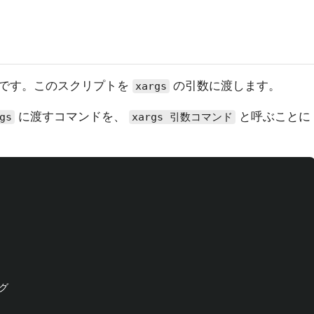
です。このスクリプトを
の引数に渡します。
xargs
に渡すコマンドを、
と呼ぶことに
gs
xargs 引数コマンド

