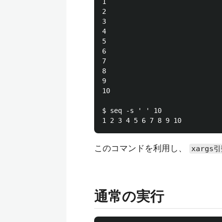
1

2

3

4

5

6

7

8

9

10

$ seq -s ' ' 10

このコマンドを利用し、
xargs
通常の実行