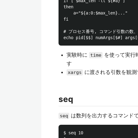
if [ $max_len -lt ${#a} ]

then

    a="${a:0:$max_len}..."

fi

# プロセス番号, コマンド引数の数
実験時に
を使って実行
time
す
に渡される引数を観測
xargs
seq
は数列を出力するコマンド
seq
$ seq 10
