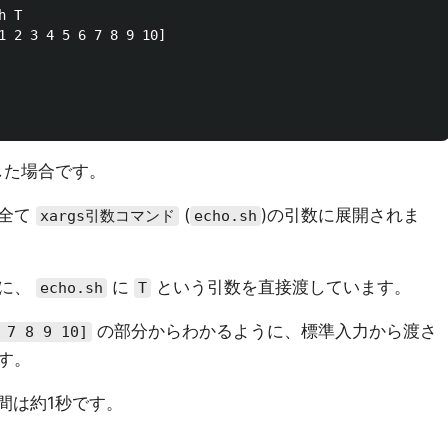
 T

1 2 3 4 5 6 7 8 9 10]

した場合です。
、全て
(
)の引数に展開されま
xargs引数コマンド
echo.sh
他に、
に
という引数を直接渡しています。
echo.sh
T
の部分からわかるように、標準入力から渡さ
 7 8 9 10]
す。
間は約1秒です。