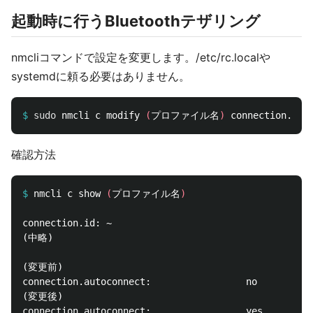
起動時に行うBluetoothテザリング
nmcliコマンドで設定を変更します。/etc/rc.localや
systemdに頼る必要はありません。
$
sudo 
nmcli c modify 
(
プロファイル名
)
 connection.aut
確認方法
$
nmcli c show 
(
プロファイル名
)
connection.id: ~

(中略)

(変更前)

connection.autoconnect:                 no

(変更後)
