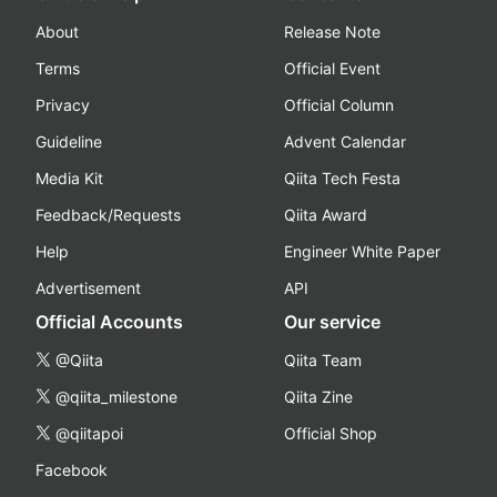
About
Release Note
Terms
Official Event
Privacy
Official Column
Guideline
Advent Calendar
Media Kit
Qiita Tech Festa
Feedback/Requests
Qiita Award
Help
Engineer White Paper
Advertisement
API
Official Accounts
Our service
@Qiita
Qiita Team
@qiita_milestone
Qiita Zine
@qiitapoi
Official Shop
Facebook