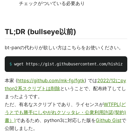
チェックがついている必要あり
TL;DR (bullseye以前)
bt-panの代わりが欲しい方はこちらをお使いください。
$
本家 (
https://github.com/mk-fg/fgtk
) では
2022/12にpy
thon2系スクリプトは削除
ということで、配布終了してし
まったようです。
ただ、有名なスクリプトであり、ライセンスが
WTFPL(ど
うとでも勝手にしやがれクソッタレ・公衆利用許諾(契約)
書）)
であるため、python3に対応した版を
Github Gist
で
公開しました。