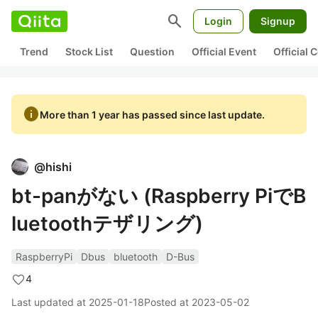
search
Login
Signup
Trend
Stock List
Question
Official Event
Official
info
More than 1 year has passed since last update.
@
hishi
bt-panがない (Raspberry PiでB
luetoothテザリング)
RaspberryPi
Dbus
bluetooth
D-Bus
4
Last updated at
2025-01-18
Posted at
2023-05-02