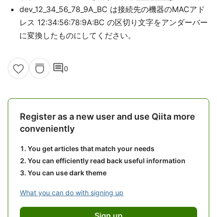
dev_12_34_56_78_9A_BC は接続先の機器のMACアド
レス 12:34:56:78:9A:BC の区切り文字をアンダーバー
に変換したものにしてください。
comment
0
Register as a new user and use Qiita more
conveniently
You get articles that match your needs
You can efficiently read back useful information
You can use dark theme
What you can do with signing up
Sign up