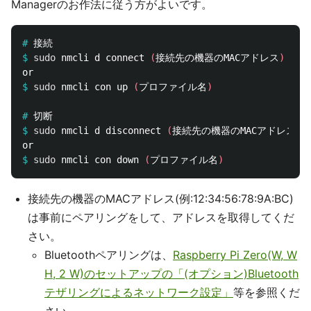
Managerのお作法に従う方がよいです。
#
$
sudo 
nmcli d connect 
(
接続先の機器のMACアドレス
)
$
sudo 
nmcli con up 
(
プロファイル名
)
#
$
sudo 
nmcli d disconnect 
(
接続先の機器のMACアドレス
)
$
sudo 
nmcli con down 
(
プロファイル名
)
接続先の機器のMACアドレス(例:12:34:56:78:9A:BC)
は事前にペアリングをして、アドレスを取得してくだ
さい。
Bluetoothペアリングは、
Raspberry Pi Zero(W, W
H, 2 W)のセットアップの「(オプション)Bluetooth
テザリングによるネットワーク設定」
等を参照くだ