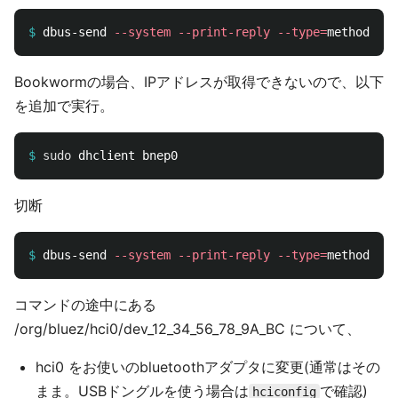
$
dbus-send 
--system
--print-reply
--type
=
method_cal
Bookwormの場合、IPアドレスが取得できないので、以下
を追加で実行。
$
sudo 
切断
$
dbus-send 
--system
--print-reply
--type
=
method_cal
コマンドの途中にある
/org/bluez/hci0/dev_12_34_56_78_9A_BC について、
hci0 をお使いのbluetoothアダプタに変更(通常はその
まま。USBドングルを使う場合は
で確認)
hciconfig