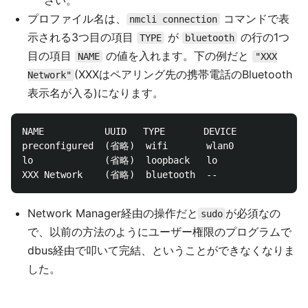
さい。
プロファイル名は、
コマンドで表
nmcli connection
示される3つ目の項目
が
の行の1つ
TYPE
bluetooth
目の項目
の値を入れます。下の例だと
NAME
"XXX
(XXXはペアリング先の携帯電話のBluetooth
Network"
表示名が入る)になります。
NAME           UUID   TYPE       DEVICE

preconfigured  (省略)  wifi       wlan0

lo             (省略)  loopback   lo

Network Manager経由の操作だと
が必須なの
sudo
で、以前の方法のようにユーザー権限のプログラムで
dbus経由で叩いて完結、ということができなくなりま
した。