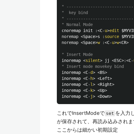
" ----------------------------
"  key bind
" ----------------------------
" Normal Mode
cnoremap init 
:<
C
-
u
>
edit
 $MYVI
noremap
<
Space
>
s 
:
source
 $MYVI
noremap
<
Space
>
w
:<
C
-
u
>
w
<
CR
>
  
" Insert Mode
inoremap 
<
silent
>
 jj 
<
ESC
>:<
C
-
" Insert mode movekey bind
inoremap 
<
C
-
d
>
<
BS
>
inoremap 
<
C
-
h
>
<
Left
>
inoremap 
<
C
-
l
>
<
Right
>
inoremap 
<
C
-
k
>
<
Up
>
inoremap 
<
C
-
j
>
<
Down
>
これでInsertModeで
を入力
set
が保存されて、再読み込みされま
ここからは細かい初期設定