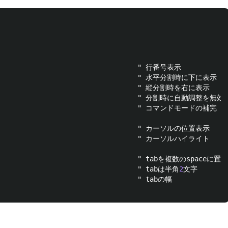
                                                        
                                   " tabは半角
2
                                  " tabの幅
