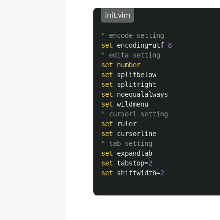
init.vim
" encode setting              
set
encoding
=
utf
-8
" edita setting
set
number
set
splitbelow
set
splitright
set
noequalalways
set
wildmenu
" cursorl setting
set
ruler
set
cursorline
" tab setting
set
expandtab
set
tabstop
=
2
                
set
shiftwidth
=
2
              