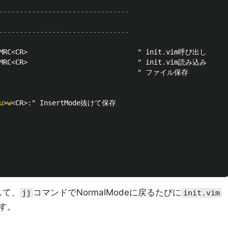
--------------------------------
--------------------------------
MRC
<
CR
>
                           " init
.
MRC
<
CR
>
                           " init
.
                                  " ファイル保存

u
>
w
<
CR
>:
して、
コマンドでNormalModeに戻るたびに
jj
init.vim
す。