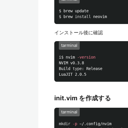
$ 
$ 
brew 
install 
インストール後に確認
tarminal
i
$ 
nvim 
-version
NVIM v0.3.8

Build 
type
: Release

init.vim を作成する
tarminal
mkdir
-p