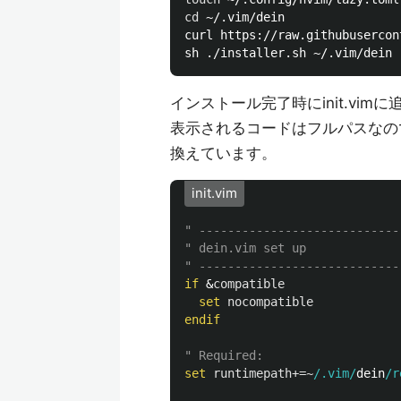
cd
 ~/.vim/dein

curl https://raw.githubusercon
インストール完了時にinit.vi
表示されるコードはフルパスなの
換えています。
init.vim
" ----------------------------
" dein.vim set up
" ----------------------------
if
 &
compatible
set
nocompatible
endif
" Required:
set
runtimepath
+=~
/.vim/
dein
/r