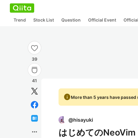
Trend
Stock List
Question
Official Event
Offici
39
41
info
More than 5 years have passed s
@
hisayuki
はじめてのNeoVi
more_horiz