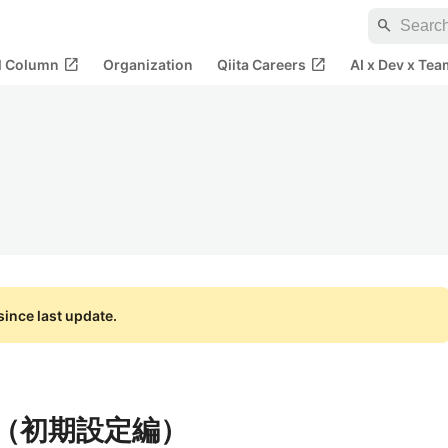
search
open_in_new
open_in_new
al Column
Organization
Qiita Careers
AI x Dev x Tea
ince last update.
m（初期設定編）