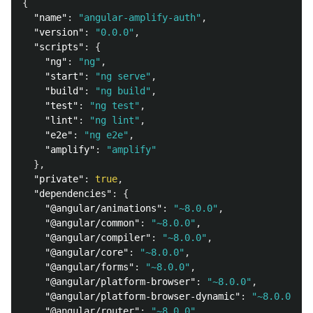
{
"name"
:
"angular-amplify-auth"
,
"version"
:
"0.0.0"
,
"scripts"
:
{
"ng"
:
"ng"
,
"start"
:
"ng serve"
,
"build"
:
"ng build"
,
"test"
:
"ng test"
,
"lint"
:
"ng lint"
,
"e2e"
:
"ng e2e"
,
"amplify"
:
"amplify"
},
"private"
:
true
,
"dependencies"
:
{
"@angular/animations"
:
"~8.0.0"
,
"@angular/common"
:
"~8.0.0"
,
"@angular/compiler"
:
"~8.0.0"
,
"@angular/core"
:
"~8.0.0"
,
"@angular/forms"
:
"~8.0.0"
,
"@angular/platform-browser"
:
"~8.0.0"
,
"@angular/platform-browser-dynamic"
:
"~8.0.0"
,
"@angular/router"
:
"~8.0.0"
,