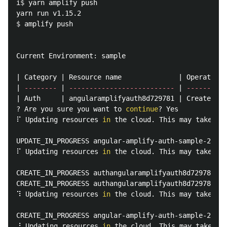
i
$ 
yarn amplify push

$ 
amplify push

Current Environment: sample

| Category | Resource name              | Operation 
| 
--------
 | 
--------------------------
 | 
---------
 
| Auth     | angularamplifyauth8d729781 | Create    
? Are you sure you want to 
continue
? Yes

⠏ Updating resources 
in 
the cloud. This may take a f
UPDATE_IN_PROGRESS angular-amplify-auth-sample-20190
⠏ Updating resources 
in 
the cloud. This may take a f
CREATE_IN_PROGRESS authangularamplifyauth8d729781 AW
CREATE_IN_PROGRESS authangularamplifyauth8d729781 AW
⠹ Updating resources 
in 
the cloud. This may take a f
CREATE_IN_PROGRESS angular-amplify-auth-sample-20190
⠸ Updating resources 
in 
the cloud. This may take a f