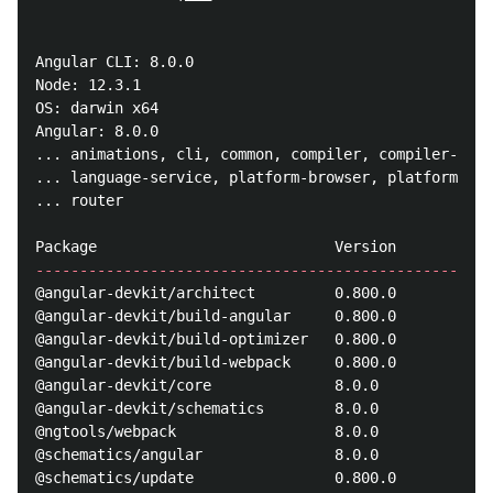
Angular CLI: 8.0.0

Node: 12.3.1

OS: darwin x64

Angular: 8.0.0

... animations, cli, common, compiler, compiler-cli,
... language-service, platform-browser, platform-bro
... router

----------------------------------------------------
@angular-devkit/architect         0.800.0

@angular-devkit/build-angular     0.800.0

@angular-devkit/build-optimizer   0.800.0

@angular-devkit/build-webpack     0.800.0

@angular-devkit/core              8.0.0

@angular-devkit/schematics        8.0.0

@ngtools/webpack                  8.0.0

@schematics/angular               8.0.0

@schematics/update                0.800.0
