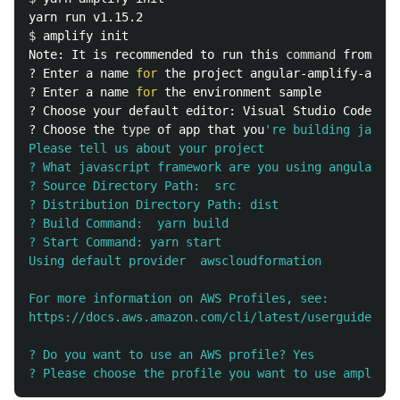
$ 
amplify init

Note: It is recommended to run this 
command 
from the
? Enter a name 
for 
the project angular-amplify-auth

? Enter a name 
for 
the environment sample

? Choose your default editor: Visual Studio Code

? Choose the 
type 
of app that you
're building javasc
Please tell us about your project

? What javascript framework are you using angular

? Source Directory Path:  src

? Distribution Directory Path: dist

? Build Command:  yarn build

? Start Command: yarn start

Using default provider  awscloudformation

For more information on AWS Profiles, see:

https://docs.aws.amazon.com/cli/latest/userguide/cli
? Do you want to use an AWS profile? Yes
