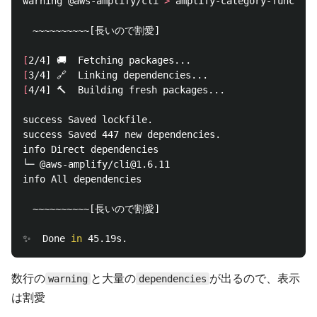
warning @aws-amplify/cli 
>
 amplify-category-function
　~~~~~~~~~~[長いので割愛]

[
[
[
4/4] 🔨  Building fresh packages...

success Saved lockfile.

success Saved 447 new dependencies.

info Direct dependencies

└─ @aws-amplify/cli@1.6.11

info All dependencies

　~~~~~~~~~~[長いので割愛]

✨  Done 
in 
数行の
と大量の
が出るので、表示
warning
dependencies
は割愛