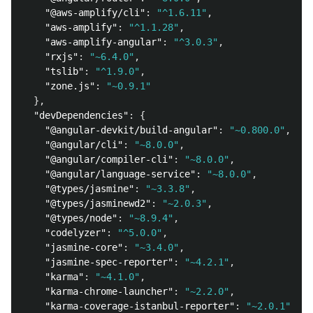
"@aws-amplify/cli"
:
"^1.6.11"
,
"aws-amplify"
:
"^1.1.28"
,
"aws-amplify-angular"
:
"^3.0.3"
,
"rxjs"
:
"~6.4.0"
,
"tslib"
:
"^1.9.0"
,
"zone.js"
:
"~0.9.1"
},
"devDependencies"
:
{
"@angular-devkit/build-angular"
:
"~0.800.0"
,
"@angular/cli"
:
"~8.0.0"
,
"@angular/compiler-cli"
:
"~8.0.0"
,
"@angular/language-service"
:
"~8.0.0"
,
"@types/jasmine"
:
"~3.3.8"
,
"@types/jasminewd2"
:
"~2.0.3"
,
"@types/node"
:
"~8.9.4"
,
"codelyzer"
:
"^5.0.0"
,
"jasmine-core"
:
"~3.4.0"
,
"jasmine-spec-reporter"
:
"~4.2.1"
,
"karma"
:
"~4.1.0"
,
"karma-chrome-launcher"
:
"~2.2.0"
,
"karma-coverage-istanbul-reporter"
:
"~2.0.1"
,