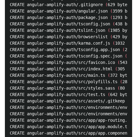
CREATE angular-amplify-auth/.gitignore 
(
629 bytes
)
CREATE angular-amplify-auth/angular.json 
(
3599 bytes
CREATE angular-amplify-auth/package.json 
(
1293 bytes
CREATE angular-amplify-auth/tsconfig.json 
(
438 bytes
CREATE angular-amplify-auth/tslint.json 
(
1985 bytes
)
CREATE angular-amplify-auth/browserslist 
(
429 bytes
)
CREATE angular-amplify-auth/karma.conf.js 
(
1032 byte
CREATE angular-amplify-auth/tsconfig.app.json 
(
210 b
CREATE angular-amplify-auth/tsconfig.spec.json 
(
270 
CREATE angular-amplify-auth/src/favicon.ico 
(
5430 by
CREATE angular-amplify-auth/src/index.html 
(
305 byte
CREATE angular-amplify-auth/src/main.ts 
(
372 bytes
)
CREATE angular-amplify-auth/src/polyfills.ts 
(
2838 b
CREATE angular-amplify-auth/src/styles.sass 
(
80 byte
CREATE angular-amplify-auth/src/test.ts 
(
642 bytes
)
CREATE angular-amplify-auth/src/assets/.gitkeep 
(
0 b
CREATE angular-amplify-auth/src/environments/environ
CREATE angular-amplify-auth/src/environments/environ
CREATE angular-amplify-auth/src/app/app-routing.modu
CREATE angular-amplify-auth/src/app/app.module.ts 
(
3
CREATE angular-amplify-auth/src/app/app.component.sa