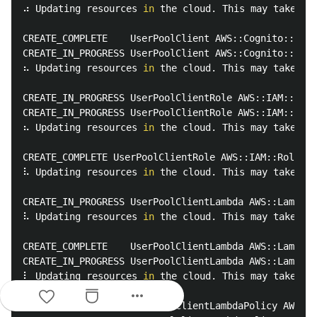
⠴ Updating resources 
in 
the cloud. This may take a f
CREATE_COMPLETE    UserPoolClient AWS::Cognito::User
CREATE_IN_PROGRESS UserPoolClient AWS::Cognito::User
⠦ Updating resources 
in 
the cloud. This may take a f
CREATE_IN_PROGRESS UserPoolClientRole AWS::IAM::Role
CREATE_IN_PROGRESS UserPoolClientRole AWS::IAM::Role
⠦ Updating resources 
in 
the cloud. This may take a f
CREATE_COMPLETE UserPoolClientRole AWS::IAM::Role We
⠧ Updating resources 
in 
the cloud. This may take a f
CREATE_IN_PROGRESS UserPoolClientLambda AWS::Lambda:
⠧ Updating resources 
in 
the cloud. This may take a f
CREATE_COMPLETE    UserPoolClientLambda AWS::Lambda:
CREATE_IN_PROGRESS UserPoolClientLambda AWS::Lambda:
⠇ Updating resources 
in 
the cloud. This may take a f
more_horiz
CREATE_IN_PROGRESS UserPoolClientLambdaPolicy AWS::I