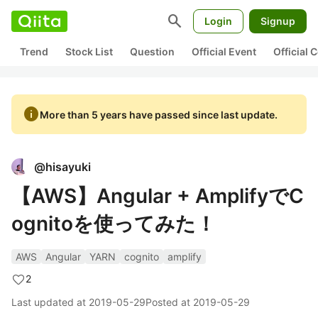
search
Login
Signup
Trend
Stock List
Question
Official Event
Official
info
More than 5 years have passed since last update.
@
hisayuki
【AWS】Angular + AmplifyでC
ognitoを使ってみた！
AWS
Angular
YARN
cognito
amplify
2
Last updated at
2019-05-29
Posted at
2019-05-29