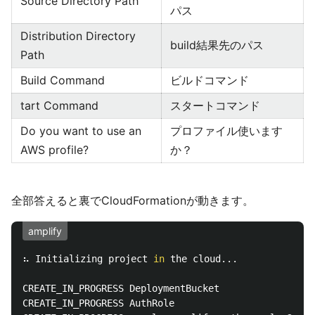
Source Directory Path
パス
Distribution Directory
build結果先のパス
Path
Build Command
ビルドコマンド
tart Command
スタートコマンド
Do you want to use an
プロファイル使います
AWS profile?
か？
全部答えると裏でCloudFormationが動きます。
amplify
⠦ Initializing project 
in 
the cloud...

CREATE_IN_PROGRESS DeploymentBucket                 
CREATE_IN_PROGRESS AuthRole                         