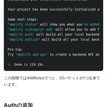
Your project has been successfully initialized and c
"amplify status"
 will show you what you
've added alr
"amplify <category> add"
"amplify push"
 will build all your 
local 
backend res
"amplify publish"
 will build all your 
local 
backend 
Pro tip:

Try 
"amplify add api"
 to create a backend API and 
th
✨  Done 
in 
この段階ではIAMRoleが2つと、S3バケットが1つ出来て
います。
Authの追加