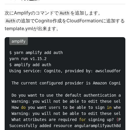
次にAmplifyのコマンドで
を追加します。
Auth
の追加でCognito作成をCloudFormationに追加する
Auth
template.ymlが出来ます。
amplify
$ 
yarn amplify add auth

$ 
amplify add auth

Using service: Cognito, provided by: awscloudformati
 The current configured provider is Amazon Cognito. 

 Do you want to use the default authentication and s
 Warning: you will not be able to edit these selecti
 How 
do 
you want 
users 
to be able to sign 
in 
when us
 Warning: you will not be able to edit these selecti
 What attributes are required 
for 
signing up? 
(
Press
Successfully added resource angularamplifyauth8d7297