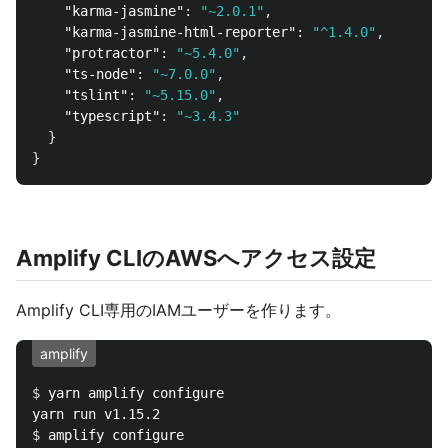
"karma-jasmine"
:
"~2.0.1"
,
"karma-jasmine-html-reporter"
:
"^1.4.0"
,
"protractor"
:
"~5.4.0"
,
"ts-node"
:
"~7.0.0"
,
"tslint"
:
"~5.15.0"
,
"typescript"
:
"~3.4.3"
}
}
Amplify CLIのAWSへアクセス設定
Amplify CLI専用のIAMユーザーを作ります。
amplify
$ 
yarn amplify configure

$ 
amplify configure
