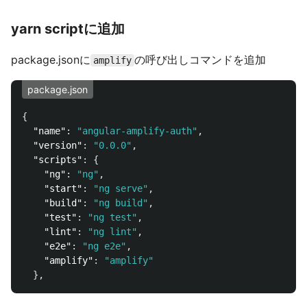
yarn scriptに追加
package.jsonに
の呼び出しコマンドを追加
amplify
package.json
{
"name"
:
"angular-amplify-auth"
,
"version"
:
"0.0.0"
,
"scripts"
:
{
"ng"
:
"ng"
,
"start"
:
"ng serve"
,
"build"
:
"ng build"
,
"test"
:
"ng test"
,
"lint"
:
"ng lint"
,
"e2e"
:
"ng e2e"
,
"amplify"
:
"amplify"
},