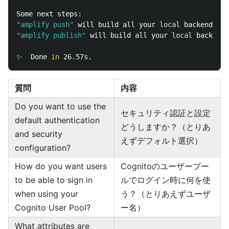
"amplify push"
 will build all your 
local 
backend res
"amplify publish"
 will build all your 
local 
backend 
✨  Done 
in 
質問
内容
Do you want to use the
セキュリティ認証と設定
default authentication
どうしますか？（とりあ
and security
えずデフォルト選択）
configuration?
How do you want users
Cognitoのユーザープー
to be able to sign in
ルでログイン時に何を使
when using your
う？（とりあえずユーザ
Cognito User Pool?
ー名）
What attributes are