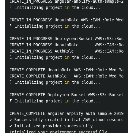
CREATE_IN_PROGRESS angular-amplify-auth-sample-20190
⠋ Initializing project 
in 
the cloud...

CREATE_IN_PROGRESS UnauthRole AWS::IAM::Role Wed May
⠧ Initializing project 
in 
the cloud...

CREATE_IN_PROGRESS DeploymentBucket AWS::S3::Bucket 
CREATE_IN_PROGRESS UnauthRole       AWS::IAM::Role  
CREATE_IN_PROGRESS AuthRole         AWS::IAM::Role  
⠧ Initializing project 
in 
the cloud...

CREATE_COMPLETE UnauthRole AWS::IAM::Role Wed May 29
CREATE_COMPLETE AuthRole   AWS::IAM::Role Wed May 29
⠇ Initializing project 
in 
the cloud...

CREATE_COMPLETE DeploymentBucket AWS::S3::Bucket Wed
⠏ Initializing project 
in 
the cloud...

CREATE_COMPLETE angular-amplify-auth-sample-20190529
✔ Successfully created initial AWS cloud resources 
f
✔ Initialized provider successfully.

Initialized your environment successfully.
