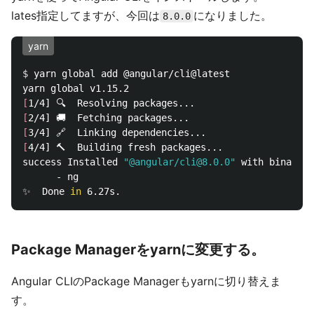
lates指定してますが、今回は
になりました。
8.0.0
yarn
$ 
yarn global add @angular/cli@latest

[
[
[
[
4/4] 🔨  Building fresh packages...

success Installed 
"@angular/cli@8.0.0"
 with binaries
      - ng

✨  Done 
in 
Package Managerをyarnに変更する。
Angular CLIのPackage Managerもyarnに切り替えま
す。