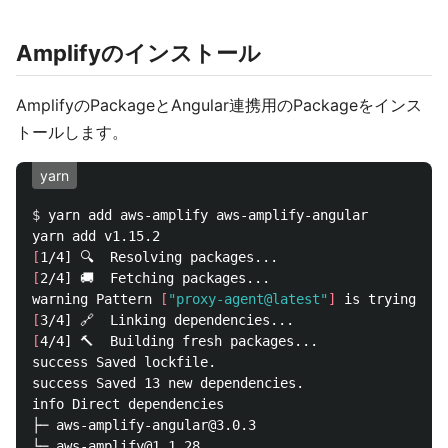
Amplifyのインストール
AmplifyのPackageとAngular連携用のPackageをインス
トールします。
yarn
$ 
yarn add aws-amplify aws-amplify-angular

[
[
2/4] 🚚  Fetching packages...

warning Pattern 
[
"proxy-agent@latest"
]
 is trying to 
[
[
4/4] 🔨  Building fresh packages...

success Saved lockfile.

success Saved 13 new dependencies.

info Direct dependencies

├─ aws-amplify-angular@3.0.3

└─ aws-amplify@1.1.28
