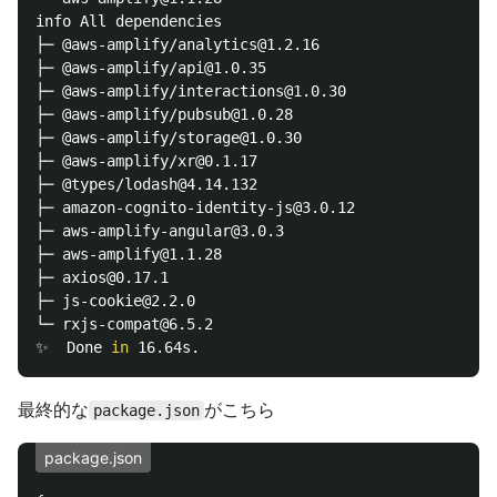
info All dependencies

├─ @aws-amplify/analytics@1.2.16

├─ @aws-amplify/api@1.0.35

├─ @aws-amplify/interactions@1.0.30

├─ @aws-amplify/pubsub@1.0.28

├─ @aws-amplify/storage@1.0.30

├─ @aws-amplify/xr@0.1.17

├─ @types/lodash@4.14.132

├─ amazon-cognito-identity-js@3.0.12

├─ aws-amplify-angular@3.0.3

├─ aws-amplify@1.1.28

├─ axios@0.17.1

├─ js-cookie@2.2.0

└─ rxjs-compat@6.5.2

✨  Done 
in 
最終的な
がこちら
package.json
package.json