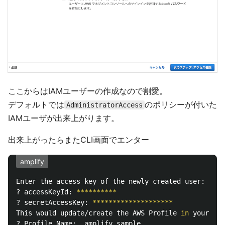
ここからはIAMユーザーの作成なので割愛。
デフォルトでは
のポリシーが付いた
AdministratorAccess
IAMユーザが出来上がります。
出来上がったらまたCLI画面でエンター
amplify
Enter the access key of the newly created user:

? accessKeyId: 
**********
? secretAccessKey: 
********************
This would update/create the AWS Profile 
in 
your 
loc
? Profile Name:  amplify_sample
