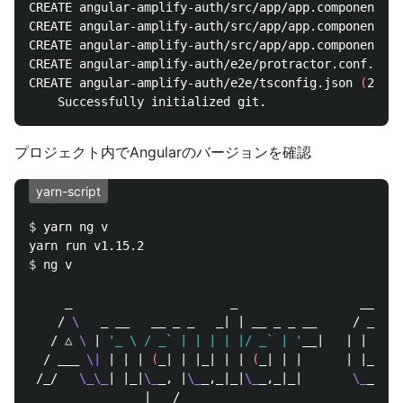
CREATE angular-amplify-auth/src/app/app.component.ht
CREATE angular-amplify-auth/src/app/app.component.sp
CREATE angular-amplify-auth/src/app/app.component.ts
CREATE angular-amplify-auth/e2e/protractor.conf.js 
(
CREATE angular-amplify-auth/e2e/tsconfig.json 
(
214 b
プロジェクト内でAngularのバージョンを確認
yarn-script
$ 
yarn ng v

$ 
ng v

     _                      _                 ____ _
    / 
\ 
  _ __   __ _ _   _| | __ _ _ __     / ___| 
   / △ 
\ 
| 
'_ \ / _` | | | | |/ _` | '
__|   | |   | 
  / ___ 
\|
 | | | 
(
_| | |_| | | 
(
_| | |      | |___| 
 /_/   
\_\_
| |_|
\_
_, |
\_
_,_|_|
\_
_,_|_|       
\_
___|_
                |___/
