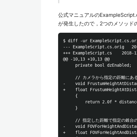
公式マニュアルのExampleScr
が発生したので，2つのメソッドの戻
$ diff -ur ExampleScript.cs.or
--- ExampleScript.cs.orig	2018-12-08 17:10:16.000000000 +0900

+++ ExampleScript.cs	2018-12-08 17:10:25.000000000 +0900

@@ -10,13 +10,13 @@

     private bool dzEnabled;

     // カメラから指定の距離に
-    void FrustumHeightAtDista
+    float FrustumHeightAtDist
     {

         return 2.0f * distanc
     }

     // 指定した距離で指定の錐台
-    void FOVForHeightAndDista
+    float FOVForHeightAndDist