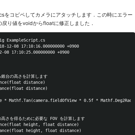
ipt.csをコピペしてカメラにアタッチします．この時にエラー
り値をvoidからfloatに修正しました．
ig ExampleScript.cs

ある錐台の高さを計算します

nce(float distance)

ance(float distance)

e * Mathf.Tan(camera.fieldOfView * 0.5f * Mathf.Deg2Rad);
の高さを得るために必要な FOV を計算します

nce(float height, float distance)

ance(float height, float distance)
