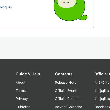
gning up
Guide & Help
Contents
Official
About
Release Note
@Qiita
Terms
Official Event
@qiita
Privacy
Official Column
@qiita
Guideline
Advent Calendar
Faceboo