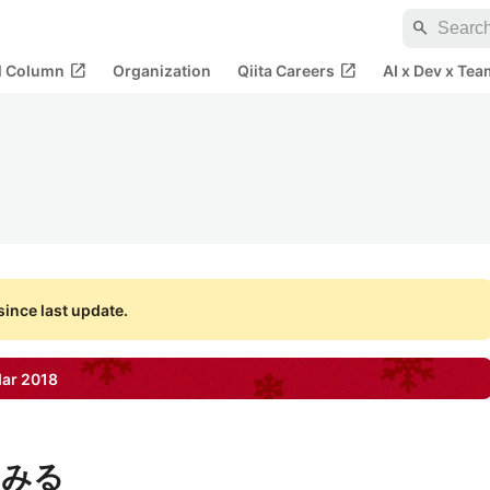
search
open_in_new
open_in_new
al Column
Organization
Qiita Careers
AI x Dev x Tea
ince last update.
dar
2018
てみる