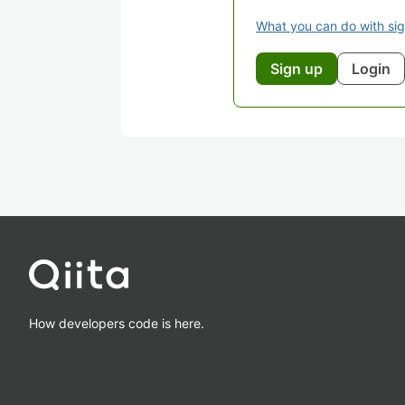
What you can do with si
Sign up
Login
How developers code is here.