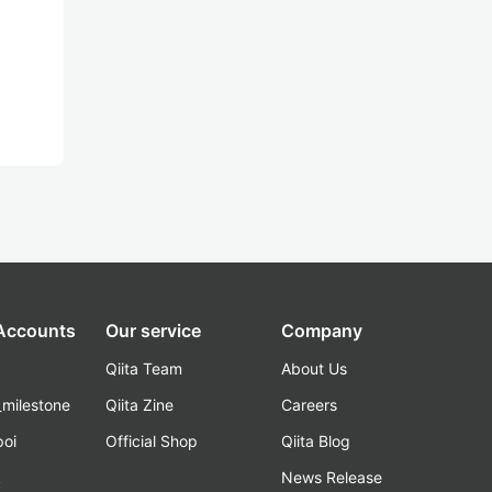
 Accounts
Our service
Company
Qiita Team
About Us
_milestone
Qiita Zine
Careers
poi
Official Shop
Qiita Blog
k
News Release