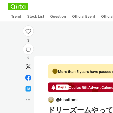
Trend
Stock List
Question
Official Event
Offici
3
2
info
More than 5 years have passed s
Oculus Rift
Advent Calen
Day 9
more_horiz
@
hisaitami
ドリーズームやっ