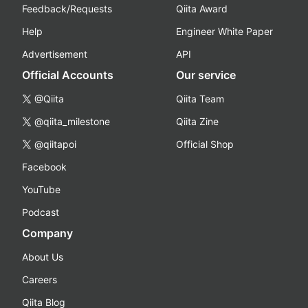
Feedback/Requests
Qiita Award
Help
Engineer White Paper
Advertisement
API
Official Accounts
Our service
@Qiita
Qiita Team
@qiita_milestone
Qiita Zine
@qiitapoi
Official Shop
Facebook
YouTube
Podcast
Company
About Us
Careers
Qiita Blog