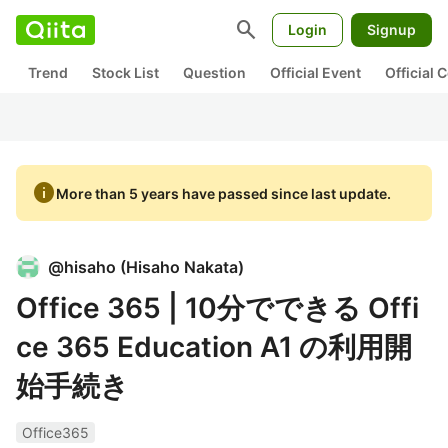
search
Login
Signup
Trend
Stock List
Question
Official Event
Official
info
More than 5 years have passed since last update.
@
hisaho
(
Hisaho Nakata
)
Office 365 | 10分でできる Offi
ce 365 Education A1 の利用開
始手続き
Office365