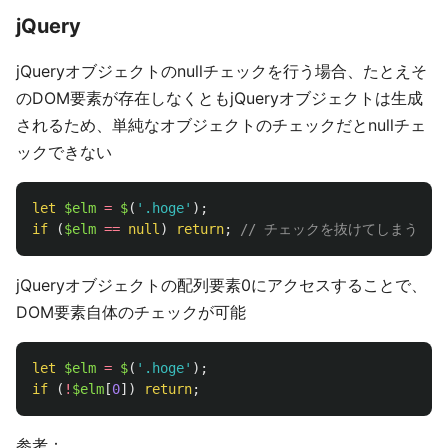
jQuery
jQueryオブジェクトのnullチェックを行う場合、たとえそ
のDOM要素が存在しなくともjQueryオブジェクトは生成
されるため、単純なオブジェクトのチェックだとnullチェ
ックできない
let
$elm
=
$
(
'
.hoge
'
);
if 
(
$elm
==
null
)
return
;
// チェックを抜けてしまう
jQueryオブジェクトの配列要素0にアクセスすることで、
DOM要素自体のチェックが可能
let
$elm
=
$
(
'
.hoge
'
);
if 
(
!
$elm
[
0
])
return
;
参考：