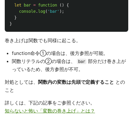
let
bar
=
function 
()
{
console
.
log
(
'
bar
'
);
}
}
巻き上げは関数でも同様に起こる。
function命令①の場合は、後方参照が可能。
関数リテラルの②の場合は、
部分だけ巻き上が
bar
っているため、後方参照が不可。
対処としては、
関数内の変数は先頭で定義すること
との
こと
詳しくは、下記の記事をご参照ください。
知らないと怖い「変数の巻き上げ」とは？