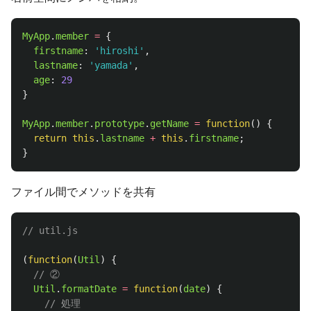
MyApp
.
member
=
{
firstname
:
'
hiroshi
'
,
lastname
:
'
yamada
'
,
age
:
29
}
MyApp
.
member
.
prototype
.
getName
=
function
()
{
return
this
.
lastname
+
this
.
firstname
;
}
ファイル間でメソッドを共有
// util.js
(
function
(
Util
)
{
// ②
Util
.
formatDate
=
function
(
date
)
{
// 処理