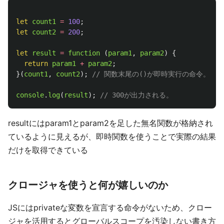
let
count1
=
100
;
let
count2
=
200
;
let
result
=
function 
(
param1
,
param2
)
{
return
param1
+
param2
;
}(
count1
,
count2
);
// 関数末尾の()が即時実行の命令。引
console
.
log
(
result
);
// 300が出力される。
resultにはparam1とparam2を足した無名関数が格納され
ているように見えるが、即時関数を使うことで実際の結果
だけを取得できている
クロージャを使うと何が嬉しいのか
JSにはprivateな変数を宣言する命令がないため、クロー
ジャを活用するとグローバルスコープを汚染しない書き方