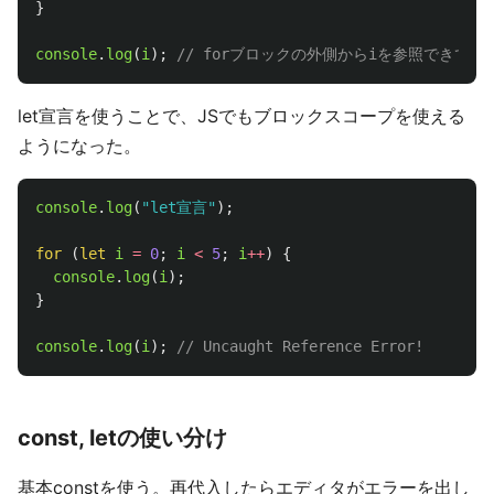
}
console
.
log
(
i
);
// forブロックの外側からiを参照できてし
let宣言を使うことで、JSでもブロックスコープを使える
ようになった。
console
.
log
(
"
let宣言
"
);
for 
(
let
i
=
0
;
i
<
5
;
i
++
)
{
console
.
log
(
i
);
}
console
.
log
(
i
);
// Uncaught Reference Error!
const, letの使い分け
基本constを使う。再代入したらエディタがエラーを出し