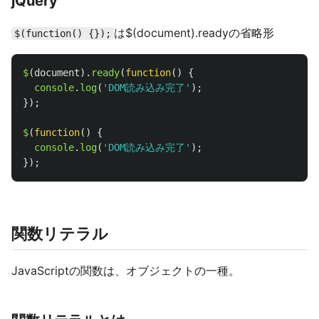
jQuery
は$(document).readyの省略形
$(function() {});
$
(
document
).
ready
(
function
()
{
console
.
log
(
'
DOM読み込み完了
'
);
});
$
(
function
()
{
console
.
log
(
'
DOM読み込み完了
'
);
});
関数リテラル
JavaScriptの関数は、オブジェクトの一種。