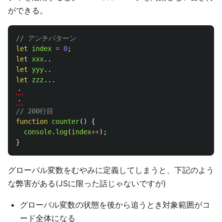
ができる。
// アンチパターン
let
index
=
0
;
let
xxx
..
let
yyy
..
let
zzz
...
・
・
// 200行目
function
counter
()
{
console
.
log
(
index
++
);
}
グローバル変数をむやみに定義してしまうと、下記のよう
な弊害がある(JSに限った話じゃないですが)
グローバル変数の状態を後から追うとき対象範囲がコ
ード全体になる