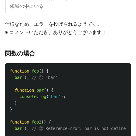
領域の中にいる
仕様なため、エラーを投げられるようです。
※ コメントいただき、ありがとうございます！
関数の場合
function
foo
()
{
bar
();
// ① 'bar'
function
bar
()
{
console
.
log
(
'
bar
'
);
}
}
function
foo2
()
{
bar
();
// ② ReferenceError: bar is not defined