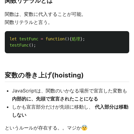
関数リテラルとは
関数は、変数に代入することが可能。
関数リテラルと言う。
let
testFunc
=
function
(){
処理
};
testFunc
();
変数の巻き上げ(hoisting)
JavaScriptは、関数のいかなる場所で宣言した変数も
内部的に、先頭で宣言されたことになる
しかも宣言部分だけが先頭に移動し、
代入部分は移動
しない
というルールが存在する。。マジか