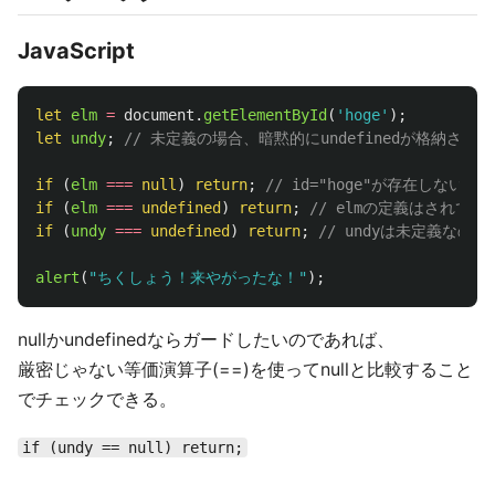
JavaScript
let
elm
=
document
.
getElementById
(
'
hoge
'
);
let
undy
;
// 未定義の場合、暗黙的にundefinedが格納され
if 
(
elm
===
null
)
return
;
// id="hoge"が存在しない
if 
(
elm
===
undefined
)
return
;
// elmの定義はされて
if 
(
undy
===
undefined
)
return
;
// undyは未定義なの
alert
(
"
ちくしょう！来やがったな！
"
);
nullかundefinedならガードしたいのであれば、
厳密じゃない等価演算子(==)を使ってnullと比較すること
でチェックできる。
if (undy == null) return;