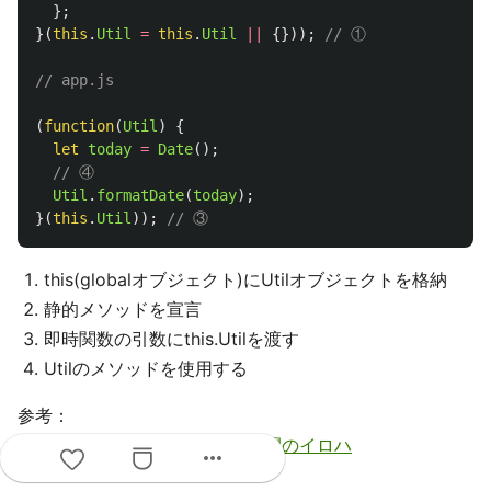
};
}(
this
.
Util
=
this
.
Util
||
{}));
// ①
// app.js
(
function
(
Util
)
{
let
today
=
Date
();
// ④
Util
.
formatDate
(
today
);
}(
this
.
Util
));
// ③
this(globalオブジェクト)にUtilオブジェクトを格納
静的メソッドを宣言
即時関数の引数にthis.Utilを渡す
Utilのメソッドを使用する
参考：
【脱初心者JavaScript】名前空間のイロハ
more_horiz