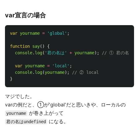
var宣言の場合
var
yourname
=
'
global
'
;
function
say
()
{
console
.
log
(
'
君の名は
'
+
yourname
);
// ① 君の名はund
var
yourname
=
'
local
'
;
console
.
log
(
yourname
);
// ② local
}
マジでした。
varの例だと、①が'global'だと思いきや、ローカルの
が巻き上がって
yourname
になる。
君の名はundefined