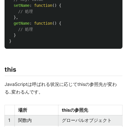
setName
:
function
()
{
// 処理
},
getName
:
function
()
{
// 処理
}
}
this
JavaScriptは呼ばれる状況に応じてthisの参照先が変わ
る..変わるんです。
場所
thisの参照先
1
関数内
グローバルオブジェクト