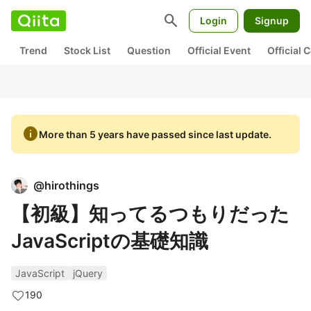
search
Login
Signup
Trend
Stock List
Question
Official Event
Official
info
More than 5 years have passed since last update.
@
hirothings
【初級】知ってるつもりだった
JavaScriptの基礎知識
JavaScript
jQuery
190