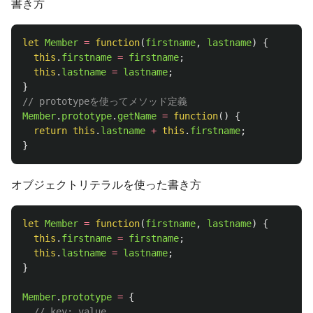
書き方
let
Member
=
function
(
firstname
,
lastname
)
{
this
.
firstname
=
firstname
;
this
.
lastname
=
lastname
;
}
// prototypeを使ってメソッド定義
Member
.
prototype
.
getName
=
function
()
{
return
this
.
lastname
+
this
.
firstname
;
}
オブジェクトリテラルを使った書き方
let
Member
=
function
(
firstname
,
lastname
)
{
this
.
firstname
=
firstname
;
this
.
lastname
=
lastname
;
}
Member
.
prototype
=
{
// key: value