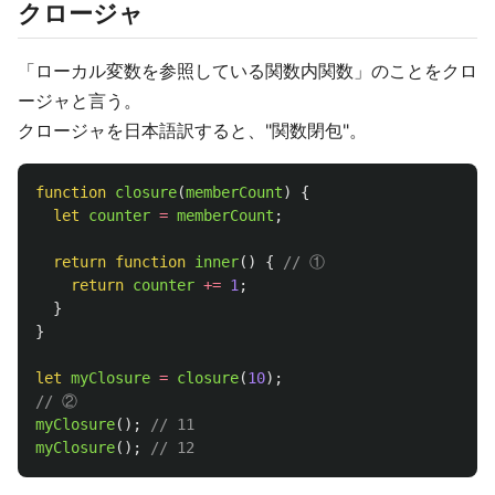
クロージャ
「ローカル変数を参照している関数内関数」のことをクロ
ージャと言う。
クロージャを日本語訳すると、"関数閉包"。
function
closure
(
memberCount
)
{
let
counter
=
memberCount
;
return
function
inner
()
{
// ①
return
counter
+=
1
;
}
}
let
myClosure
=
closure
(
10
);
// ②
myClosure
();
// 11
myClosure
();
// 12