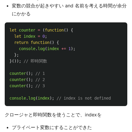
変数の競合が起きやすい and 名前を考える時間が余分
にかかる
let
counter
=
(
function
()
{
let
index
=
0
;
return
function
()
{
console
.
log
(
index
+=
1
);
};
}());
// 即時関数
counter
();
// 1
counter
();
// 2
counter
();
// 3
console
.
log
(
index
);
// index is not defined
クロージャと即時関数を使うことで、indexを
プライベート変数にすることができた