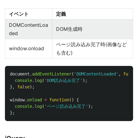
イベント
定義
DOMContentLoa
DOM生成時
ded
ページ読み込み完了時(画像など
window.onload
も含む)
document
.
addEventListener
(
'
DOMContentLoaded
'
,
functi
console
.
log
(
'
DOM読み込み完了
'
);
},
false
);
window
.
onload
=
function
()
{
console
.
log
(
'
ページ読み込み完了
'
);
};