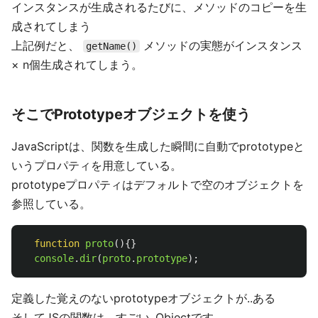
インスタンスが生成されるたびに、メソッドのコピーを生
成されてしまう
上記例だと、
メソッドの実態がインスタンス
getName()
× n個生成されてしまう。
そこでPrototypeオブジェクトを使う
JavaScriptは、関数を生成した瞬間に自動でprototypeと
いうプロパティを用意している。
prototypeプロパティはデフォルトで空のオブジェクトを
参照している。
function
proto
(){}
console
.
dir
(
proto
.
prototype
);
定義した覚えのないprototypeオブジェクトが..ある
そしてJSの関数は、すごい..Objectです。