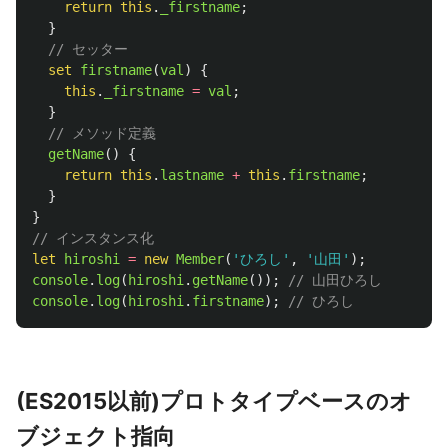
return
this
.
_firstname
;
}
// セッター
set
firstname
(
val
)
{
this
.
_firstname
=
val
;
}
// メソッド定義
getName
()
{
return
this
.
lastname
+
this
.
firstname
;
}
}
// インスタンス化
let
hiroshi
=
new
Member
(
'
ひろし
'
,
'
山田
'
);
console
.
log
(
hiroshi
.
getName
());
// 山田ひろし
console
.
log
(
hiroshi
.
firstname
);
// ひろし
(ES2015以前)プロトタイプベースのオ
ブジェクト指向