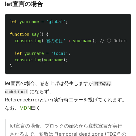
let宣言の場合
let
yourname
=
'
global
'
;
function
say
()
{
console
.
log
(
'
君の名は
'
+
yourname
);
// ① Reference
let
yourname
=
'
local
'
;
console
.
log
(
yourname
);
}
let宣言の場合、巻き上げは発生しますが
君の名は
にならず、
undefined
ReferenceErrorという実行時エラーを投げてくれます。
なお、
MDN
曰く
let宣言の場合、ブロックの始めから変数宣言が実行
されるまで、変数は "temporal dead zone (TDZ)" の