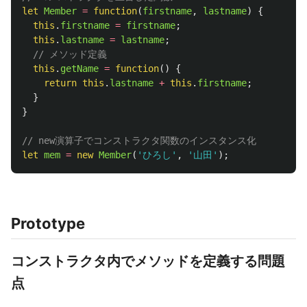
let
Member
=
function
(
firstname
,
lastname
)
{
this
.
firstname
=
firstname
;
this
.
lastname
=
lastname
;
// メソッド定義
this
.
getName
=
function
()
{
return
this
.
lastname
+
this
.
firstname
;
}
}
// new演算子でコンストラクタ関数のインスタンス化
let
mem
=
new
Member
(
'
ひろし
'
,
'
山田
'
);
Prototype
コンストラクタ内でメソッドを定義する問題
点