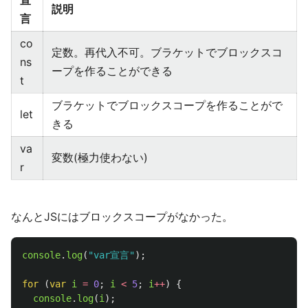
宣
説明
言
co
定数。再代入不可。ブラケットでブロックスコ
ns
ープを作ることができる
t
ブラケットでブロックスコープを作ることがで
let
きる
va
変数(極力使わない)
r
なんとJSにはブロックスコープがなかった。
console
.
log
(
"
var宣言
"
);
for 
(
var
i
=
0
;
i
<
5
;
i
++
)
{
console
.
log
(
i
);