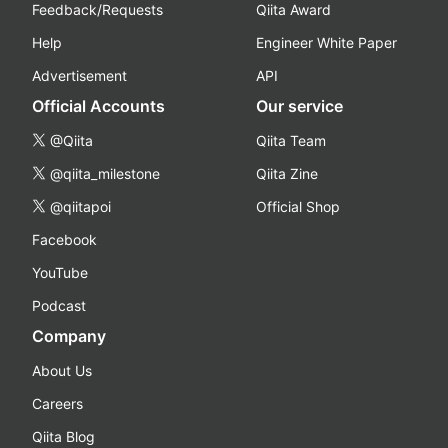
Feedback/Requests
Qiita Award
Help
Engineer White Paper
Advertisement
API
Official Accounts
Our service
@Qiita
Qiita Team
@qiita_milestone
Qiita Zine
@qiitapoi
Official Shop
Facebook
YouTube
Podcast
Company
About Us
Careers
Qiita Blog