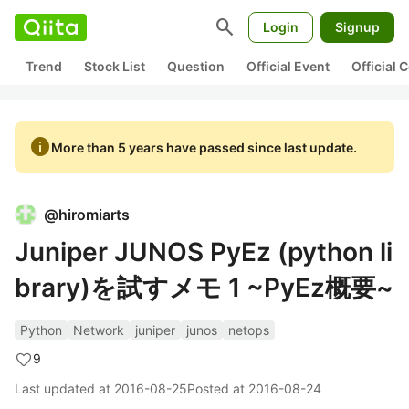
search
Login
Signup
Trend
Stock List
Question
Official Event
Official
info
More than 5 years have passed since last update.
@
hiromiarts
Juniper JUNOS PyEz (python li
brary)を試すメモ 1 ~PyEz概要~
Python
Network
juniper
junos
netops
9
Last updated at
2016-08-25
Posted at
2016-08-24