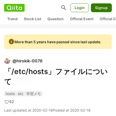
search
Login
Signup
Trend
Stock List
Question
Official Event
Official
info
More than 5 years have passed since last update.
@
hirokik-0076
「/etc/hosts」ファイルについ
て
hosts
etc
学習メモ
52
Last updated at
2020-02-18
Posted at
2020-02-18