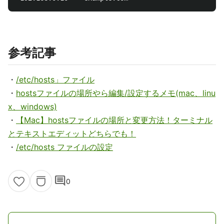
参考記事
・
/etc/hosts」ファイル
・
hostsファイルの場所やら編集/設定するメモ(mac、linu
x、windows)
・
【Mac】hostsファイルの場所と変更方法！ターミナル
とテキストエディットどちらでも！
・
/etc/hosts ファイルの設定
comment
0