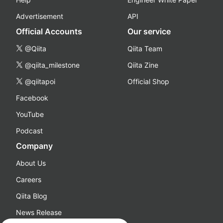
Advertisement
API
Official Accounts
Our service
@Qiita
Qiita Team
@qiita_milestone
Qiita Zine
@qiitapoi
Official Shop
Facebook
YouTube
Podcast
Company
About Us
Careers
Qiita Blog
News Release