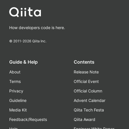
How developers code is here.
© 2011-
2026
Qiita Inc.
Guide & Help
Contents
About
Release Note
Terms
Official Event
Privacy
Official Column
Guideline
Advent Calendar
Media Kit
Qiita Tech Festa
Feedback/Requests
Qiita Award
Help
Engineer White Paper