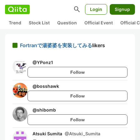
search
Login
Signup
Trend
Stock List
Question
Official Event
Official
Fortranで湯婆婆を実装してみる
likers
@
YPonz1
Follow
@
bosshawk
Follow
@
shibomb
Follow
Atsuki Sumita
@
Atsuki_Sumita