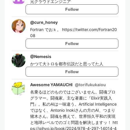
元クラウドエンジニア
Follow
@
cure_honey
Fortran でおｋ。 https://twitter.com/Fortran20
08
Follow
@
Nemesis
かつて大トロを都市伝説だと思ってた人
Follow
Awesome YAMAUCHI
@
torifukukaiou
名乗るほどのものではございません。闘魂プロ
グラマー。闘魂家。主な著書に『Elixir実践入
門』。私のAIは一味違う。Artificial Intelligence
ではなく、Antonio Inokiさんの方のAI、つまり
猪木さん。闘魂を携えて、世界恒久平和の実現
と地球レベルでのゴミ問題を解決しますッ！ htt
ps://gihyo.jp/book/2024/978-4-297-14014-4