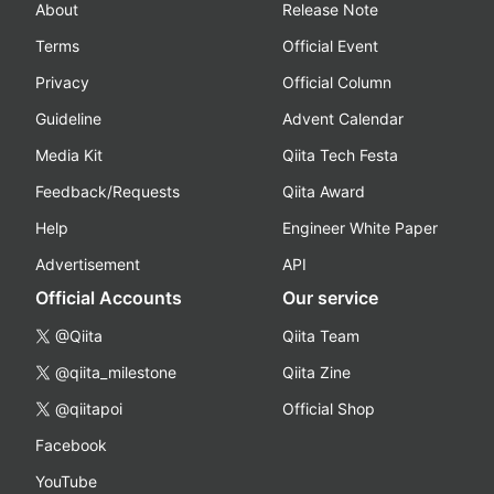
About
Release Note
Terms
Official Event
Privacy
Official Column
Guideline
Advent Calendar
Media Kit
Qiita Tech Festa
Feedback/Requests
Qiita Award
Help
Engineer White Paper
Advertisement
API
Official Accounts
Our service
@Qiita
Qiita Team
@qiita_milestone
Qiita Zine
@qiitapoi
Official Shop
Facebook
YouTube