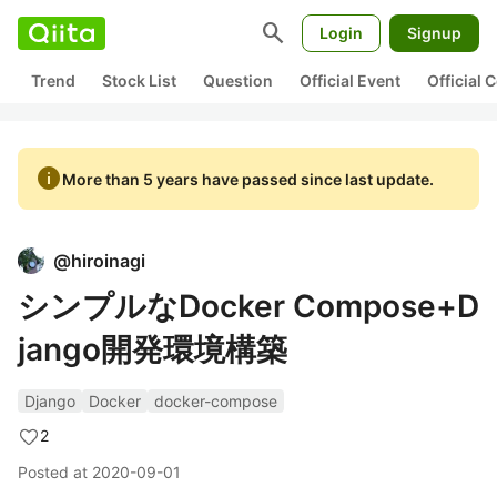
search
Login
Signup
Trend
Stock List
Question
Official Event
Official
info
More than 5 years have passed since last update.
@
hiroinagi
シンプルなDocker Compose+D
jango開発環境構築
Django
Docker
docker-compose
2
Posted at
2020-09-01