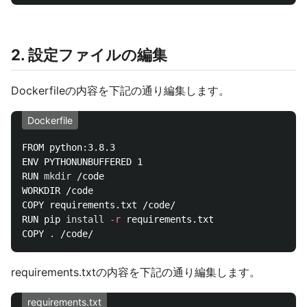
2. 設定ファイルの編集
Dockerfileの内容を下記の通り編集します。
Dockerfile
FROM python:3.8.3

ENV PYTHONUNBUFFERED 1

RUN 
mkdir
 /code

WORKDIR /code

COPY requirements.txt /code/

RUN pip 
install
-r
 requirements.txt

COPY 
.
requirements.txtの内容を下記の通り編集します。
requirements.txt