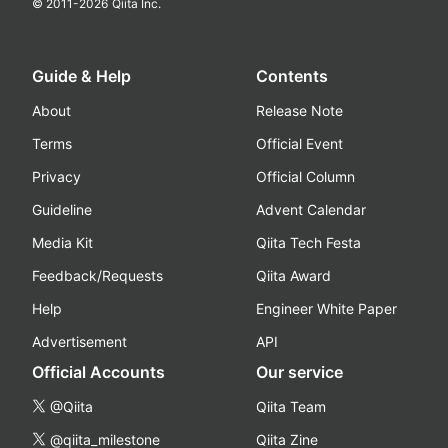
© 2011-
2026
Qiita Inc.
Guide & Help
Contents
About
Release Note
Terms
Official Event
Privacy
Official Column
Guideline
Advent Calendar
Media Kit
Qiita Tech Festa
Feedback/Requests
Qiita Award
Help
Engineer White Paper
Advertisement
API
Official Accounts
Our service
@Qiita
Qiita Team
@qiita_milestone
Qiita Zine