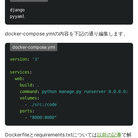
django

docker-compose.ymlの内容を下記の通り編集します。
docker-compose.yml
version
:
'
3'
services
:
web
:
build
:
.
command
:
python manage.py runserver 0.0.0.0:8000
volumes
:
-
./src:/code
ports
:
-
"
8000:8000"
Dockerfileとrequirements.txtについては
以前の記事
で解